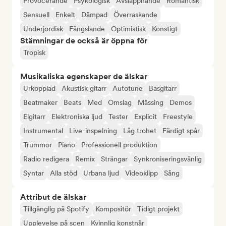
Provocerande
Psykologisk
Avslappnande
Romantisk
Sensuell
Enkelt
Dämpad
Överraskande
Underjordisk
Fängslande
Optimistisk
Konstigt
Stämningar de också är öppna för
Tropisk
Musikaliska egenskaper de älskar
Urkopplad
Akustisk gitarr
Autotune
Basgitarr
Beatmaker
Beats
Med
Omslag
Mässing
Demos
Elgitarr
Elektroniska ljud
Tester
Explicit
Freestyle
Instrumental
Live-inspelning
Låg trohet
Färdigt spår
Trummor
Piano
Professionell produktion
Radio redigera
Remix
Strängar
Synkroniseringsvänlig
Syntar
Alla stöd
Urbana ljud
Videoklipp
Sång
Attribut de älskar
Tillgänglig på Spotify
Kompositör
Tidigt projekt
Upplevelse på scen
Kvinnlig konstnär