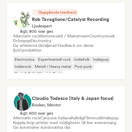
Djupgående feedback
Rob Tavaglione/Catalyst Recording
Ljudexpert
&gt; 800 svar ges
Alternativ rock
Kommersiell / Mainstream
Countrymusik
Drömpop
Electronica
Ge artisterna detaljerad feedback om deras
ljud/produktion
Electronica
Experimentell rock
Indiefolk
Indiepop
Indierock
Metall / Heavy metal
Post punk
Rock & Roll / Klassisk Rock
Claudio Todesco (Italy & Japan focus)
Booker, Mentor
&gt; 600 svar ges
Alternativ rock
Canzone Italiana
Kallvåg
Filmmusik
Indiepop
Koppla ihop artister med möjligheter till live-evenemang
Ge konstnärer konstruktiva råd