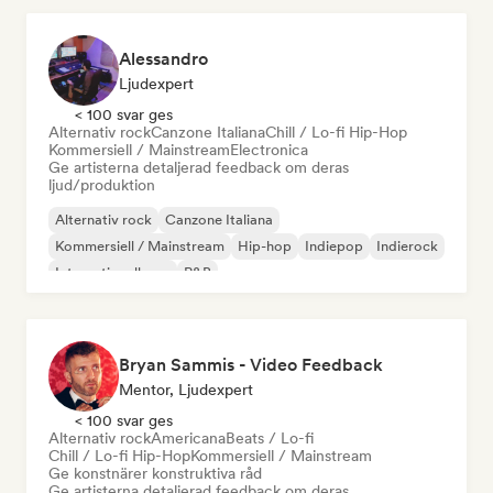
Alessandro
Ljudexpert
< 100 svar ges
Alternativ rock
Canzone Italiana
Chill / Lo-fi Hip-Hop
Kommersiell / Mainstream
Electronica
Ge artisterna detaljerad feedback om deras
ljud/produktion
Alternativ rock
Canzone Italiana
Kommersiell / Mainstream
Hip-hop
Indiepop
Indierock
Internationell pop
R&B
Bryan Sammis - Video Feedback
Mentor, Ljudexpert
< 100 svar ges
Alternativ rock
Americana
Beats / Lo-fi
Chill / Lo-fi Hip-Hop
Kommersiell / Mainstream
Ge konstnärer konstruktiva råd
Ge artisterna detaljerad feedback om deras