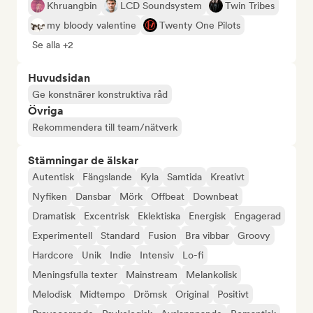
Khruangbin
LCD Soundsystem
Twin Tribes
my bloody valentine
Twenty One Pilots
Se alla +2
Huvudsidan
Ge konstnärer konstruktiva råd
Övriga
Rekommendera till team/nätverk
Stämningar de älskar
Autentisk
Fängslande
Kyla
Samtida
Kreativt
Nyfiken
Dansbar
Mörk
Offbeat
Downbeat
Dramatisk
Excentrisk
Eklektiska
Energisk
Engagerad
Experimentell
Standard
Fusion
Bra vibbar
Groovy
Hardcore
Unik
Indie
Intensiv
Lo-fi
Meningsfulla texter
Mainstream
Melankolisk
Melodisk
Midtempo
Drömsk
Original
Positivt