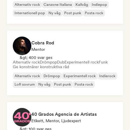
Alternativ rock
Canzone Italiana
Kallvåg
Indiepop
Internationell pop
Ny våg
Post punk
Posta rock
Cobra Rod
Mentor
&gt; 400 svar ges
Alternativ rock
Drömpop
Dub
Experimentell rock
Funk
Ge konstnärer konstruktiva råd
Alternativ rock
Drömpop
Experimentell rock
Indierock
Lofi sovrum
Ny våg
Post punk
Posta rock
40 Grados Agencia de Artistas
Etikett, Mentor, Ljudexpert
&gt; 100 svar ges