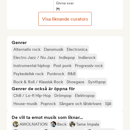
Givna svar
71
Visa liknande curators
Genrer
Alternativ rock
Dansmusik
Electronica
Electro Jazz / Nu Jazz
Indiepop
Indierock
Instrumental hiphop
Post punk
Progressiv rock
Psykedelisk rock
Punkrock
R&B
Rock & Roll / Klassisk Rock
Shoegaze
Synthpop
Genrer de också är öppna för
Chill / Lo-fi Hip-Hop
Drömpop
Elektropop
House-musik
Poprock
Sångare och låtskrivare
Själ
De vill ta emot musik som liknar...
AWOLNATION
Beck
Tame Impala