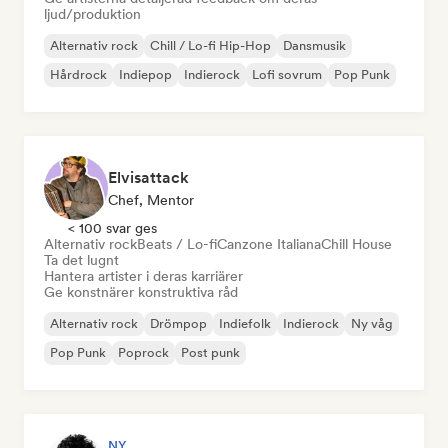
ljud/produktion
Alternativ rock
Chill / Lo-fi Hip-Hop
Dansmusik
Hårdrock
Indiepop
Indierock
Lofi sovrum
Pop Punk
Elvisattack
Chef, Mentor
< 100 svar ges
Alternativ rock
Beats / Lo-fi
Canzone Italiana
Chill House
Ta det lugnt
Hantera artister i deras karriärer
Ge konstnärer konstruktiva råd
Alternativ rock
Drömpop
Indiefolk
Indierock
Ny våg
Pop Punk
Poprock
Post punk
NY