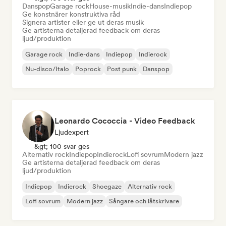
Danspop
Garage rock
House-musik
Indie-dans
Indiepop
Ge konstnärer konstruktiva råd
Signera artister eller ge ut deras musik
Ge artisterna detaljerad feedback om deras
ljud/produktion
Garage rock
Indie-dans
Indiepop
Indierock
Nu-disco/Italo
Poprock
Post punk
Danspop
Leonardo Cococcia - Video Feedback
Ljudexpert
&gt; 100 svar ges
Alternativ rock
Indiepop
Indierock
Lofi sovrum
Modern jazz
Ge artisterna detaljerad feedback om deras
ljud/produktion
Indiepop
Indierock
Shoegaze
Alternativ rock
Lofi sovrum
Modern jazz
Sångare och låtskrivare