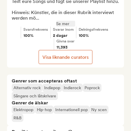
Teilt eure Songs und fügt sie unserer Playlist hinzu.

Hinweis: Künstler, die in dieser Rubrik interviewt 
werden mö...
Se mer
Svarsfrekvens
Svarar inom
Delningsfrekvens
100%
2 dagar
100%
Givna svar
11,393
Visa liknande curators
Genrer som accepteras oftast
Alternativ rock
Indiepop
Indierock
Poprock
Sångare och låtskrivare
Genrer de älskar
Elektropop
Hip-hop
Internationell pop
Ny scen
R&B