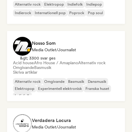
Alternativ rock
Elektropop
Indiefolk
Indiepop
Indierock
Internationell pop
Poprock
Pop soul
Nosso Som
Media Outlet/Journalist
&gt; 3300 svar ges
Acid house
Afro House / Amapiano
Alternativ rock
Omgivande
Basmusik
Skriva artiklar
Alternativ rock
Omgivande
Basmusik
Dansmusik
Elektropop
Experimentell elektronisk
Franska huset
Indiefolk
Verdadera Locura
Media Outlet/Journalist