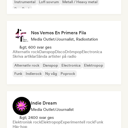
Instrumental
Lofi sovrum
Metall / Heavy metal
Pop Punk
Nos Vemos En Primera Fila
Media Outlet/Journalist, Radiostation
&gt; 600 svar ges
Alternativ rock
Danspop
Disco
Drömpop
Electronica
Skriva artiklar
Sända artister på radio
Alternativ rock
Danspop
Electronica
Elektropop
Funk
Indierock
Ny våg
Poprock
Indie Dream
Media Outlet/Journalist
&gt; 2400 svar ges
Elektronisk rock
Elektropop
Experimentell rock
Funk
Hip-hop