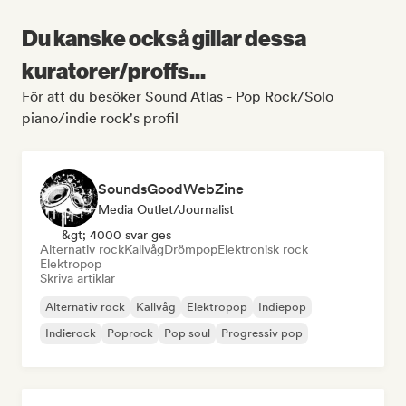
Du kanske också gillar dessa
kuratorer/proffs...
För att du besöker Sound Atlas - Pop Rock/Solo
piano/indie rock's profil
SoundsGoodWebZine
Media Outlet/Journalist
&gt; 4000 svar ges
Alternativ rock
Kallvåg
Drömpop
Elektronisk rock
Elektropop
Skriva artiklar
Alternativ rock
Kallvåg
Elektropop
Indiepop
Indierock
Poprock
Pop soul
Progressiv pop