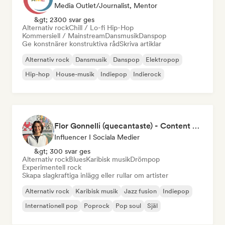
Media Outlet/Journalist, Mentor
&gt; 2300 svar ges
Alternativ rock
Chill / Lo-fi Hip-Hop
Kommersiell / Mainstream
Dansmusik
Danspop
Ge konstnärer konstruktiva råd
Skriva artiklar
Alternativ rock
Dansmusik
Danspop
Elektropop
Hip-hop
House-musik
Indiepop
Indierock
Flor Gonnelli (quecantaste) - Content Creator
Influencer I Sociala Medier
&gt; 300 svar ges
Alternativ rock
Blues
Karibisk musik
Drömpop
Experimentell rock
Skapa slagkraftiga inlägg eller rullar om artister
Alternativ rock
Karibisk musik
Jazz fusion
Indiepop
Internationell pop
Poprock
Pop soul
Själ