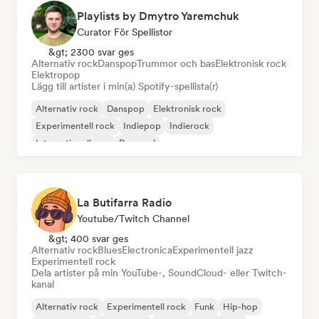
Playlists by Dmytro Yaremchuk
Curator För Spellistor
&gt; 2300 svar ges
Alternativ rock
Danspop
Trummor och bas
Elektronisk rock
Elektropop
Lägg till artister i min(a) Spotify-spellista(r)
Alternativ rock
Danspop
Elektronisk rock
Experimentell rock
Indiepop
Indierock
Internationell pop
Pop soul
La Butifarra Radio
Youtube/Twitch Channel
&gt; 400 svar ges
Alternativ rock
Blues
Electronica
Experimentell jazz
Experimentell rock
Dela artister på min YouTube-, SoundCloud- eller Twitch-
kanal
Alternativ rock
Experimentell rock
Funk
Hip-hop