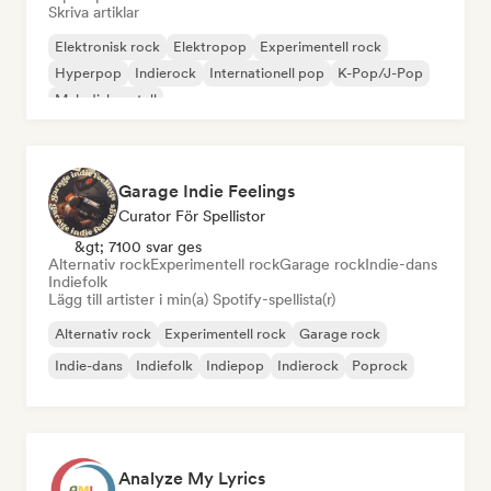
Skriva artiklar
Elektronisk rock
Elektropop
Experimentell rock
Hyperpop
Indierock
Internationell pop
K-Pop/J-Pop
Melodisk metall
Garage Indie Feelings
Curator För Spellistor
&gt; 7100 svar ges
Alternativ rock
Experimentell rock
Garage rock
Indie-dans
Indiefolk
Lägg till artister i min(a) Spotify-spellista(r)
Alternativ rock
Experimentell rock
Garage rock
Indie-dans
Indiefolk
Indiepop
Indierock
Poprock
Analyze My Lyrics