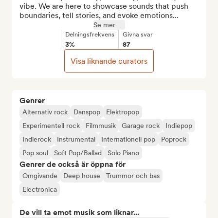
vibe. We are here to showcase sounds that push 
boundaries, tell stories, and evoke emotions...
Se mer
Delningsfrekvens
Givna svar
3%
87
Visa liknande curators
Genrer
Alternativ rock
Danspop
Elektropop
Experimentell rock
Filmmusik
Garage rock
Indiepop
Indierock
Instrumental
Internationell pop
Poprock
Pop soul
Soft Pop/Ballad
Solo Piano
Genrer de också är öppna för
Omgivande
Deep house
Trummor och bas
Electronica
De vill ta emot musik som liknar...