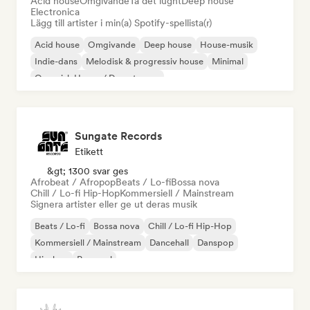
Acid house
Omgivande
Ta det lugnt
Deep house
Electronica
Lägg till artister i min(a) Spotify-spellista(r)
Acid house
Omgivande
Deep house
House-musik
Indie-dans
Melodisk & progressiv house
Minimal
Organisk House / Downtempo
Sungate Records
Etikett
&gt; 1300 svar ges
Afrobeat / Afropop
Beats / Lo-fi
Bossa nova
Chill / Lo-fi Hip-Hop
Kommersiell / Mainstream
Signera artister eller ge ut deras musik
Beats / Lo-fi
Bossa nova
Chill / Lo-fi Hip-Hop
Kommersiell / Mainstream
Dancehall
Danspop
Hip-hop
Pop soul