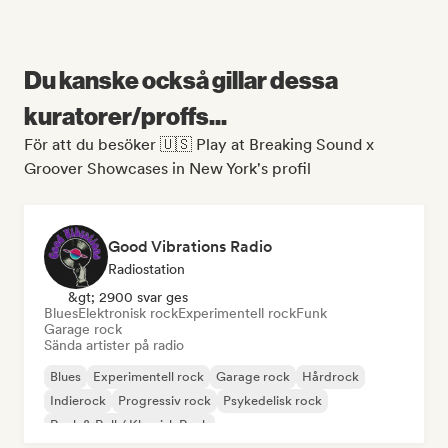
Du kanske också gillar dessa
kuratorer/proffs...
För att du besöker 🇺🇸 Play at Breaking Sound x
Groover Showcases in New York's profil
Good Vibrations Radio
Radiostation
&gt; 2900 svar ges
Blues
Elektronisk rock
Experimentell rock
Funk
Garage rock
Sända artister på radio
Blues
Experimentell rock
Garage rock
Hårdrock
Indierock
Progressiv rock
Psykedelisk rock
Rock & Roll / Klassisk Rock