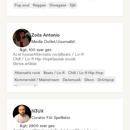
Pop soul
Reggae
Shoegaze
Själ
Zoila Antonio
Media Outlet/Journalist
&gt; 100 svar ges
Acid house
Alternativ rock
Beats / Lo-fi
Chill / Lo-fi Hip-Hop
Klassisk musik
Skriva artiklar
Alternativ rock
Beats / Lo-fi
Chill / Lo-fi Hip-Hop
Kommersiell / Mainstream
Dansmusik
Disco
Drömpop
House-musik
N3UX
Curator För Spellistor
&gt; 2800 svar ges