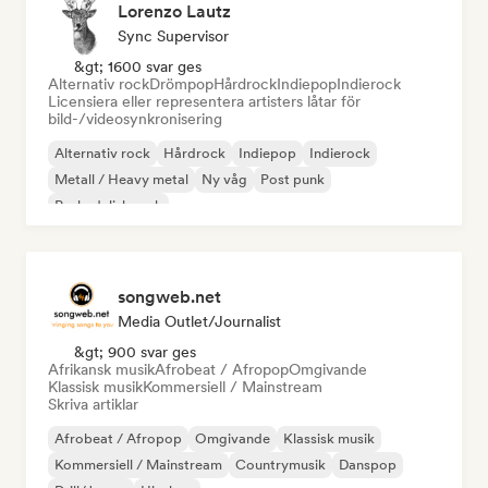
Lorenzo Lautz
Sync Supervisor
&gt; 1600 svar ges
Alternativ rock
Drömpop
Hårdrock
Indiepop
Indierock
Licensiera eller representera artisters låtar för
bild-/videosynkronisering
Alternativ rock
Hårdrock
Indiepop
Indierock
Metall / Heavy metal
Ny våg
Post punk
Psykedelisk rock
songweb.net
Media Outlet/Journalist
&gt; 900 svar ges
Afrikansk musik
Afrobeat / Afropop
Omgivande
Klassisk musik
Kommersiell / Mainstream
Skriva artiklar
Afrobeat / Afropop
Omgivande
Klassisk musik
Kommersiell / Mainstream
Countrymusik
Danspop