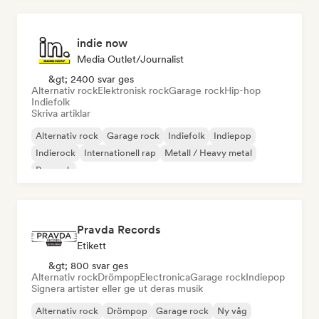
indie now
Media Outlet/Journalist
&gt; 2400 svar ges
Alternativ rock
Elektronisk rock
Garage rock
Hip-hop
Indiefolk
Skriva artiklar
Alternativ rock
Garage rock
Indiefolk
Indiepop
Indierock
Internationell rap
Metall / Heavy metal
Poprock
Pravda Records
Etikett
&gt; 800 svar ges
Alternativ rock
Drömpop
Electronica
Garage rock
Indiepop
Signera artister eller ge ut deras musik
Alternativ rock
Drömpop
Garage rock
Ny våg