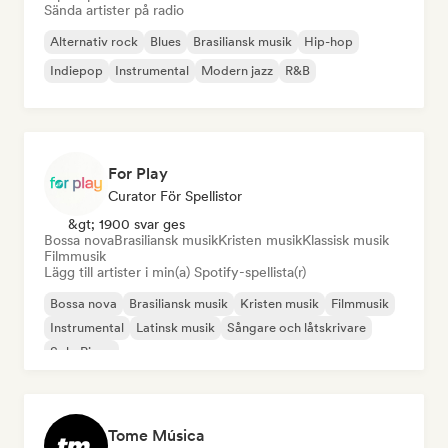
Sända artister på radio
Alternativ rock
Blues
Brasiliansk musik
Hip-hop
Indiepop
Instrumental
Modern jazz
R&B
For Play
Curator För Spellistor
&gt; 1900 svar ges
Bossa nova
Brasiliansk musik
Kristen musik
Klassisk musik
Filmmusik
Lägg till artister i min(a) Spotify-spellista(r)
Bossa nova
Brasiliansk musik
Kristen musik
Filmmusik
Instrumental
Latinsk musik
Sångare och låtskrivare
Solo Piano
Tome Música