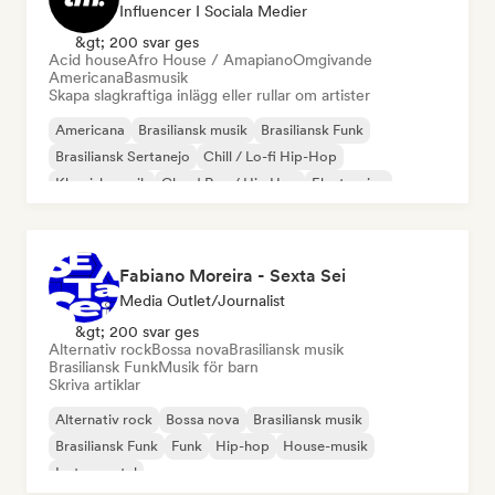
Influencer I Sociala Medier
&gt; 200 svar ges
Acid house
Afro House / Amapiano
Omgivande
Americana
Basmusik
Skapa slagkraftiga inlägg eller rullar om artister
Americana
Brasiliansk musik
Brasiliansk Funk
Brasiliansk Sertanejo
Chill / Lo-fi Hip-Hop
Klassisk musik
Cloud Rap / Hip Hop
Electronica
Fabiano Moreira - Sexta Sei
Media Outlet/Journalist
&gt; 200 svar ges
Alternativ rock
Bossa nova
Brasiliansk musik
Brasiliansk Funk
Musik för barn
Skriva artiklar
Alternativ rock
Bossa nova
Brasiliansk musik
Brasiliansk Funk
Funk
Hip-hop
House-musik
Instrumental