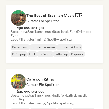
The Best of Brazilian Music 🇧🇷
Curator För Spellistor
&gt; 500 svar ges
Bossa nova
Brasiliansk musik
Brasiliansk Funk
Drömpop
Funk
Lägg till artister i min(a) Spotify-spellista(r)
Bossa nova
Brasiliansk musik
Brasiliansk Funk
Drömpop
Funk
Indiepop
Latin Pop
Poprock
Café con Ritmo
Curator För Spellistor
&gt; 600 svar ges
Bossa nova
Brasiliansk musik
Indiefolk
Latinsk musik
Latin Pop
Lägg till artister i min(a) Spotify-spellista(r)