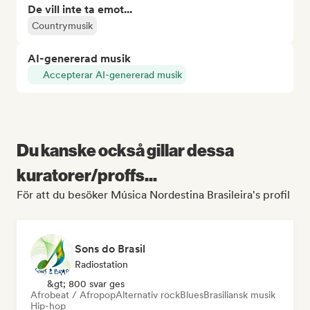
De vill inte ta emot...
Countrymusik
AI-genererad musik
Accepterar AI-genererad musik
Du kanske också gillar dessa
kuratorer/proffs...
För att du besöker Música Nordestina Brasileira's profil
Sons do Brasil
Radiostation
&gt; 800 svar ges
Afrobeat / Afropop
Alternativ rock
Blues
Brasiliansk musik
Hip-hop