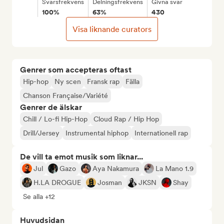
Svarsfrekvens
Delningsfrekvens
Givna svar
100%
63%
430
Visa liknande curators
Genrer som accepteras oftast
Hip-hop
Ny scen
Fransk rap
Fälla
Chanson Française/Variété
Genrer de älskar
Chill / Lo-fi Hip-Hop
Cloud Rap / Hip Hop
Drill/Jersey
Instrumental hiphop
Internationell rap
De vill ta emot musik som liknar...
Jul
Gazo
Aya Nakamura
La Mano 1.9
H.LA DROGUE
Josman
JKSN
Shay
Se alla +12
Huvudsidan