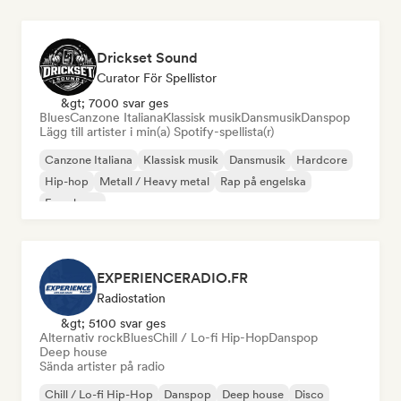
Drickset Sound
Curator För Spellistor
&gt; 7000 svar ges
Blues
Canzone Italiana
Klassisk musik
Dansmusik
Danspop
Lägg till artister i min(a) Spotify-spellista(r)
Canzone Italiana
Klassisk musik
Dansmusik
Hardcore
Hip-hop
Metall / Heavy metal
Rap på engelska
Fransk rap
EXPERIENCERADIO.FR
Radiostation
&gt; 5100 svar ges
Alternativ rock
Blues
Chill / Lo-fi Hip-Hop
Danspop
Deep house
Sända artister på radio
Chill / Lo-fi Hip-Hop
Danspop
Deep house
Disco