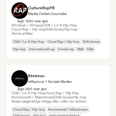
CultureRapFR
Media Outlet/Journalist
&gt; 1500 svar ges
Afrobeat / Afropop
Chill / Lo-fi Hip-Hop
Cloud Rap / Hip Hop
Drill/Jersey
Hip-hop
Skriva artiklar
Chill / Lo-fi Hip-Hop
Cloud Rap / Hip Hop
Drill/Jersey
Hip-hop
Internationell rap
Fransk rap
R&B
Fälla
Rézeaux.
Influencer I Sociala Medier
&gt; 600 svar ges
Chill / Lo-fi Hip-Hop
Cloud Rap / Hip Hop
Kommersiell / Mainstream
Drill/Jersey
Hip-hop
Skapa slagkraftiga inlägg eller rullar om artister
Cloud Rap / Hip Hop
Kommersiell / Mainstream
Drill/Jersey
Hip-hop
Instrumental hiphop