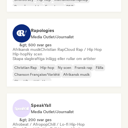
Rap på engelska
Fransk rap
R&B
Rapologies
Media Outlet/Journalist
&gt; 500 svar ges
Afrikansk musik
Christian Rap
Cloud Rap / Hip Hop
Hip-hop
Ny scen
Skapa slagkraftiga inlägg eller rullar om artister
Christian Rap
Hip-hop
Ny scen
Fransk rap
Fälla
Chanson Française/Variété
Afrikansk musik
Cloud Rap / Hip Hop
SpeakYall
Media Outlet/Journalist
&gt; 200 svar ges
Afrobeat / Afropop
Chill / Lo-fi Hip-Hop