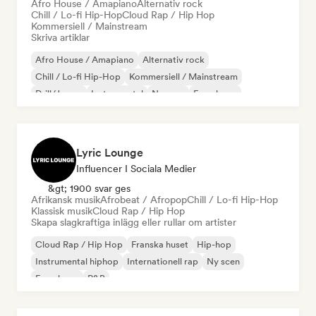
Afro House / Amapiano
Alternativ rock
Chill / Lo-fi Hip-Hop
Cloud Rap / Hip Hop
Kommersiell / Mainstream
Skriva artiklar
Afro House / Amapiano
Alternativ rock
Chill / Lo-fi Hip-Hop
Kommersiell / Mainstream
Drill/Jersey
Instrumental
Ny scen
Fransk rap
Lyric Lounge
Influencer I Sociala Medier
&gt; 1900 svar ges
Afrikansk musik
Afrobeat / Afropop
Chill / Lo-fi Hip-Hop
Klassisk musik
Cloud Rap / Hip Hop
Skapa slagkraftiga inlägg eller rullar om artister
Cloud Rap / Hip Hop
Franska huset
Hip-hop
Instrumental hiphop
Internationell rap
Ny scen
Fransk rap
R&B