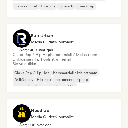
Franska huset
Hip-hop
Indiefolk
Fransk rap
Rap Urban
Media Outlet/Journalist
&gt; 1900 svar ges
Cloud Rap / Hip Hop
Kommersiell / Mainstream
Drill/Jersey
Hip-hop
Instrumental
Skriva artiklar
Cloud Rap / Hip Hop
Kommersiell / Mainstream
Drill/Jersey
Hip-hop
Instrumental hiphop
Internationell rap
Fransk rap
Fälla
Hoodrap
Media Outlet/Journalist
&gt; 900 svar ges