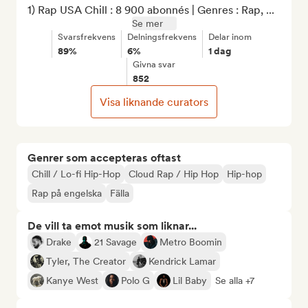
1) Rap USA Chill : 8 900 abonnés | Genres : Rap, ...
Se mer
Svarsfrekvens
Delningsfrekvens
Delar inom
89%
6%
1 dag
Givna svar
852
Visa liknande curators
Genrer som accepteras oftast
Chill / Lo-fi Hip-Hop
Cloud Rap / Hip Hop
Hip-hop
Rap på engelska
Fälla
De vill ta emot musik som liknar...
Drake
21 Savage
Metro Boomin
Tyler, The Creator
Kendrick Lamar
Kanye West
Polo G
Lil Baby
Se alla +7