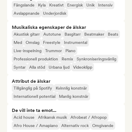
Fängslande
Kyla
Kreativt
Energisk
Unik
Intensiv
Avslappnande
Underjordisk
Musikaliska egenskaper de älskar
Akustisk gitarr
Autotune
Basgitarr
Beatmaker
Beats
Med
Omslag
Freestyle
Instrumental
Live-inspelning
Trummor
Piano
Professionell produktion
Remix
Synkroniseringsvänlig
Syntar
Alla stöd
Urbana ljud
Videoklipp
Attribut de älskar
Tillgänglig på Spotify
Kvinnlig konstnär
Internationell potential
Manlig konstnär
De vill inte ta emot...
Acid house
Afrikansk musik
Afrobeat / Afropop
Afro House / Amapiano
Alternativ rock
Omgivande