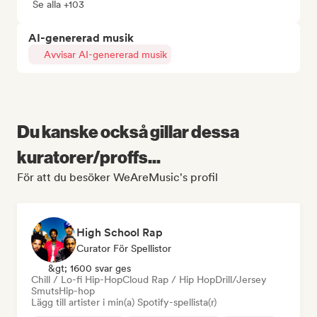
Se alla +103
AI-genererad musik
Avvisar AI-genererad musik
Du kanske också gillar dessa
kuratorer/proffs...
För att du besöker WeAreMusic's profil
High School Rap
Curator För Spellistor
&gt; 1600 svar ges
Chill / Lo-fi Hip-Hop
Cloud Rap / Hip Hop
Drill/Jersey
Smuts
Hip-hop
Lägg till artister i min(a) Spotify-spellista(r)