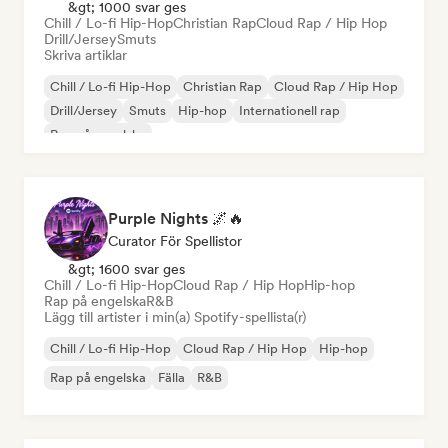
&gt; 1000 svar ges
Chill / Lo-fi Hip-Hop
Christian Rap
Cloud Rap / Hip Hop
Drill/Jersey
Smuts
Skriva artiklar
Chill / Lo-fi Hip-Hop
Christian Rap
Cloud Rap / Hip Hop
Drill/Jersey
Smuts
Hip-hop
Internationell rap
Rap på engelska
Purple Nights 🌌🔥
Curator För Spellistor
&gt; 1600 svar ges
Chill / Lo-fi Hip-Hop
Cloud Rap / Hip Hop
Hip-hop
Rap på engelska
R&B
Lägg till artister i min(a) Spotify-spellista(r)
Chill / Lo-fi Hip-Hop
Cloud Rap / Hip Hop
Hip-hop
Rap på engelska
Fälla
R&B