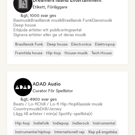
Dreamers Island Entertainment
Etikett, Förläggare
&gt; 1000 svar ges
Basmusik
Brasiliansk musik
Brasiliansk Funk
Dansmusik
Deep house
Erbjuda artister ett publiceringsavtal
Signera artister eller ge ut deras musik
Brasiliansk Funk
Deep house
Electronica
Elektropop
Framtida house
Hip-hop
House-musik
Tech House
ADAD Audio
Curator För Spellistor
&gt; 4900 svar ges
Beats / Lo-fi
Chill / Lo-fi Hip-Hop
Klassisk musik
Countrymusik
Drill/Jersey
Lägg till artister i min(a) Spotify-spellista(r)
Hip-hop
Indiefolk
Indiepop
Indierock
Instrumental
Instrumental hiphop
Internationell rap
Rap på engelska