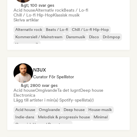
&gt; 100 svar ges
Acid house
Alternativ rock
Beats / Lo-fi
Chill / Lo-fi Hip-Hop
Klassisk musik
Skriva artiklar
Alternativ rock
Beats / Lo-fi
Chill / Lo-fi Hip-Hop
Kommersiell / Mainstream
Dansmusik
Disco
Drömpop
House-musik
N3UX
Curator För Spellistor
&gt; 2800 svar ges
Acid house
Omgivande
Ta det lugnt
Deep house
Electronica
Lägg till artister i min(a) Spotify-spellista(r)
Acid house
Omgivande
Deep house
House-musik
Indie-dans
Melodisk & progressiv house
Minimal
Organisk House / Downtempo