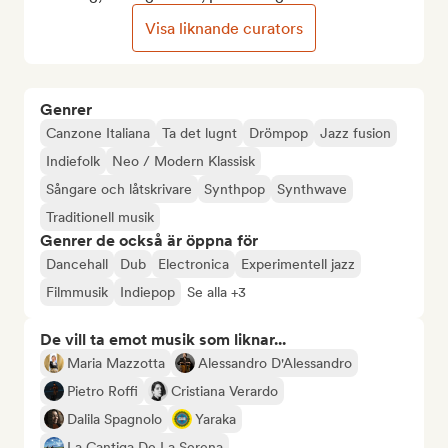
Visa liknande curators
Genrer
Canzone Italiana
Ta det lugnt
Drömpop
Jazz fusion
Indiefolk
Neo / Modern Klassisk
Sångare och låtskrivare
Synthpop
Synthwave
Traditionell musik
Genrer de också är öppna för
Dancehall
Dub
Electronica
Experimentell jazz
Filmmusik
Indiepop
Se alla +3
De vill ta emot musik som liknar...
Maria Mazzotta
Alessandro D'Alessandro
Pietro Roffi
Cristiana Verardo
Dalila Spagnolo
Yaraka
La Cantiga De La Serena