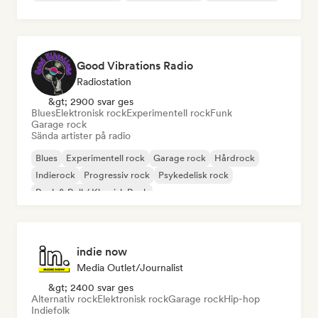
Good Vibrations Radio
Radiostation
&gt; 2900 svar ges
Blues
Elektronisk rock
Experimentell rock
Funk
Garage rock
Sända artister på radio
Blues
Experimentell rock
Garage rock
Hårdrock
Indierock
Progressiv rock
Psykedelisk rock
Rock & Roll / Klassisk Rock
indie now
Media Outlet/Journalist
&gt; 2400 svar ges
Alternativ rock
Elektronisk rock
Garage rock
Hip-hop
Indiefolk