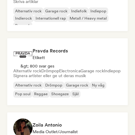
Skriva artiklar
Alternativ rock
Garage rock
Indiefolk
Indiepop
Indierock
Internationell rap
Metall / Heavy metal
Poprock
Pravda Records
Etikett
&gt; 800 svar ges
Alternativ rock
Drömpop
Electronica
Garage rock
Indiepop
Signera artister eller ge ut deras musik
Alternativ rock
Drömpop
Garage rock
Ny våg
Pop soul
Reggae
Shoegaze
Själ
Zoila Antonio
Media Outlet/Journalist