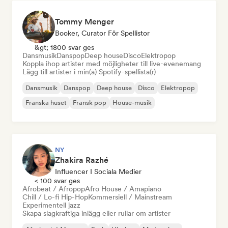
Tommy Menger
Booker, Curator För Spellistor
&gt; 1800 svar ges
Dansmusik
Danspop
Deep house
Disco
Elektropop
Koppla ihop artister med möjligheter till live-evenemang
Lägg till artister i min(a) Spotify-spellista(r)
Dansmusik
Danspop
Deep house
Disco
Elektropop
Franska huset
Fransk pop
House-musik
NY
Zhakira Razhé
Influencer I Sociala Medier
< 100 svar ges
Afrobeat / Afropop
Afro House / Amapiano
Chill / Lo-fi Hip-Hop
Kommersiell / Mainstream
Experimentell jazz
Skapa slagkraftiga inlägg eller rullar om artister