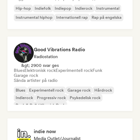
Hip-hop
Indiefolk
Indiepop
Indierock
Instrumental
Instrumental hiphop
Internationell rap
Rap på engelska
Good Vibrations Radio
Radiostation
&gt; 2900 svar ges
Blues
Elektronisk rock
Experimentell rock
Funk
Garage rock
Sända artister på radio
Blues
Experimentell rock
Garage rock
Hårdrock
Indierock
Progressiv rock
Psykedelisk rock
Rock & Roll / Klassisk Rock
indie now
Media Outlet/Journalist