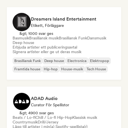
Dreamers Island Entertainment
Etikett, Förläggare
&gt; 1000 svar ges
Basmusik
Brasiliansk musik
Brasiliansk Funk
Dansmusik
Deep house
Erbjuda artister ett publiceringsavtal
Signera artister eller ge ut deras musik
Brasiliansk Funk
Deep house
Electronica
Elektropop
Framtida house
Hip-hop
House-musik
Tech House
ADAD Audio
Curator För Spellistor
&gt; 4900 svar ges
Beats / Lo-fi
Chill / Lo-fi Hip-Hop
Klassisk musik
Countrymusik
Drill/Jersey
Lägg till artister i min(a) Spotify-spellista(r)