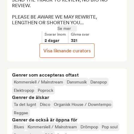
REVIEW.

PLEASE BE AWARE WE MAY REWRITE, 
LENGTHEN OR SHORTEN YOU...
Se mer
Svarar inom
Givna svar
2 dagar
321
Visa liknande curators
Genrer som accepteras oftast
Kommersiell / Mainstream
Dansmusik
Danspop
Elektropop
Poprock
Genrer de älskar
Ta det lugnt
Disco
Organisk House / Downtempo
Reggae
Genrer de också är öppna för
Blues
Kommersiell / Mainstream
Drömpop
Pop soul