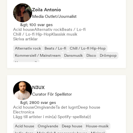
Zoila Antonio
Media Outlet/Journalist
&gt; 100 svar ges
Acid house
Alternativ rock
Beats / Lo-fi
Chill / Lo-fi Hip-Hop
Klassisk musik
Skriva artiklar
Alternativ rock
Beats / Lo-fi
Chill / Lo-fi Hip-Hop
Kommersiell / Mainstream
Dansmusik
Disco
Drömpop
House-musik
N3UX
Curator För Spellistor
&gt; 2800 svar ges
Acid house
Omgivande
Ta det lugnt
Deep house
Electronica
Lägg till artister i min(a) Spotify-spellista(r)
Acid house
Omgivande
Deep house
House-musik