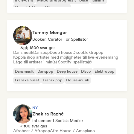
Indie-dans
Melodisk & progressiv house
Minimal
Organisk House / Downtempo
Tommy Menger
Booker, Curator För Spellistor
&gt; 1800 svar ges
Dansmusik
Danspop
Deep house
Disco
Elektropop
Koppla ihop artister med möjligheter till live-evenemang
Lägg till artister i min(a) Spotify-spellista(r)
Dansmusik
Danspop
Deep house
Disco
Elektropop
Franska huset
Fransk pop
House-musik
NY
Zhakira Razhé
Influencer I Sociala Medier
< 100 svar ges
Afrobeat / Afropop
Afro House / Amapiano