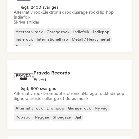
&gt; 2400 svar ges
Alternativ rock
Elektronisk rock
Garage rock
Hip-hop
Indiefolk
Skriva artiklar
Alternativ rock
Garage rock
Indiefolk
Indiepop
Indierock
Internationell rap
Metall / Heavy metal
Poprock
Pravda Records
Etikett
&gt; 800 svar ges
Alternativ rock
Drömpop
Electronica
Garage rock
Indiepop
Signera artister eller ge ut deras musik
Alternativ rock
Drömpop
Garage rock
Ny våg
Pop soul
Reggae
Shoegaze
Själ