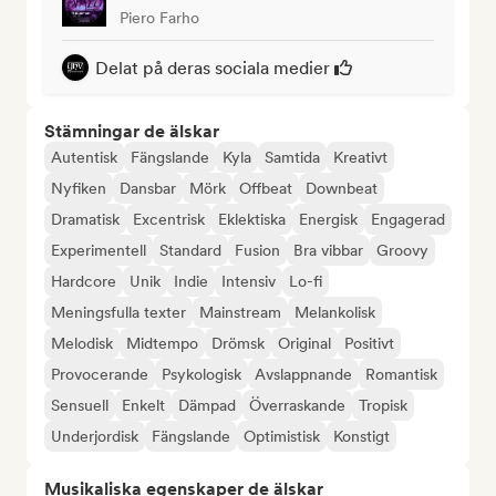
Piero Farho
Delat på deras sociala medier
Stämningar de älskar
Autentisk
Fängslande
Kyla
Samtida
Kreativt
Nyfiken
Dansbar
Mörk
Offbeat
Downbeat
Dramatisk
Excentrisk
Eklektiska
Energisk
Engagerad
Experimentell
Standard
Fusion
Bra vibbar
Groovy
Hardcore
Unik
Indie
Intensiv
Lo-fi
Meningsfulla texter
Mainstream
Melankolisk
Melodisk
Midtempo
Drömsk
Original
Positivt
Provocerande
Psykologisk
Avslappnande
Romantisk
Sensuell
Enkelt
Dämpad
Överraskande
Tropisk
Underjordisk
Fängslande
Optimistisk
Konstigt
Musikaliska egenskaper de älskar