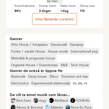
Se mer
Svarsfrekvens
Svarar inom
Delar inom
Givna svar
88%
3 dagar
1 dag
713
Visa liknande curators
Genrer
Afro House / Amapiano
Dansmusik
Danspop
Funky / Jackin House
House-musik
Internationell pop
Melodisk & progressiv house
Organisk House / Downtempo
R&B
Tech House
Genrer de också är öppna för
Basmusik
Deep house
Disco
Trummor och bas
Electronica
Experimentell elektronisk
Se alla +4
De vill ta emot musik som liknar...
Red Axes
Argy
MoBlack
YOHEVA
Above & Beyond
Makebo
Nora En Pure