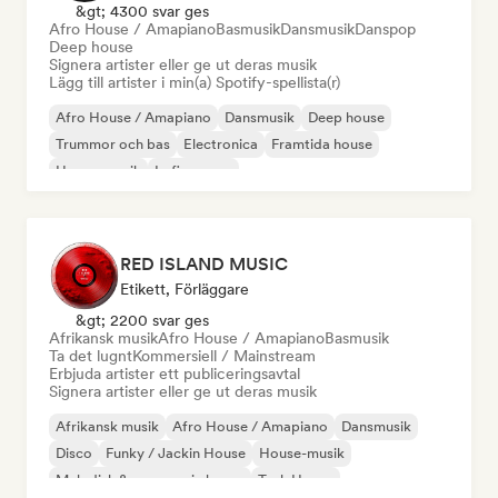
&gt; 4300 svar ges
Afro House / Amapiano
Basmusik
Dansmusik
Danspop
Deep house
Signera artister eller ge ut deras musik
Lägg till artister i min(a) Spotify-spellista(r)
Afro House / Amapiano
Dansmusik
Deep house
Trummor och bas
Electronica
Framtida house
House-musik
Lofi sovrum
RED ISLAND MUSIC
Etikett, Förläggare
&gt; 2200 svar ges
Afrikansk musik
Afro House / Amapiano
Basmusik
Ta det lugnt
Kommersiell / Mainstream
Erbjuda artister ett publiceringsavtal
Signera artister eller ge ut deras musik
Afrikansk musik
Afro House / Amapiano
Dansmusik
Disco
Funky / Jackin House
House-musik
Melodisk & progressiv house
Tech House