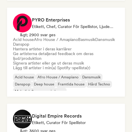
PYRO Enterprises
Etikett, Chef, Curator För Spellistor, Ljudexpert
&gt; 2900 svar ges
Acid house
Afro House / Amapiano
Basmusik
Dansmusik
Danspop
Hantera artister i deras karriärer
Ge artisterna detaljerad feedback om deras
ljud/produktion
Signera artister eller ge ut deras musik
Lägg till artister i min(a) Spotify-spellista(r)
Acid house
Afro House / Amapiano
Dansmusik
Danspop
Deep house
Framtida house
Hård Techno
Melodisk & progressiv house
Digital Empire Records
Etikett, Curator För Spellistor
&gt; 3600 svar ges