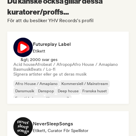
Du kanske också gillar dessa
kuratorer/proffs...
För att du besöker YHV Records's profil
Futureplay Label
Etikett
&gt; 2000 svar ges
Acid house
Afrobeat / Afropop
Afro House / Amapiano
Basmusik
Beats / Lo-fi
Signera artister eller ge ut deras musik
Afro House / Amapiano
Kommersiell / Mainstream
Dansmusik
Danspop
Deep house
Franska huset
Framtida house
House-musik
NeverSleepSongs
Etikett, Curator För Spellistor