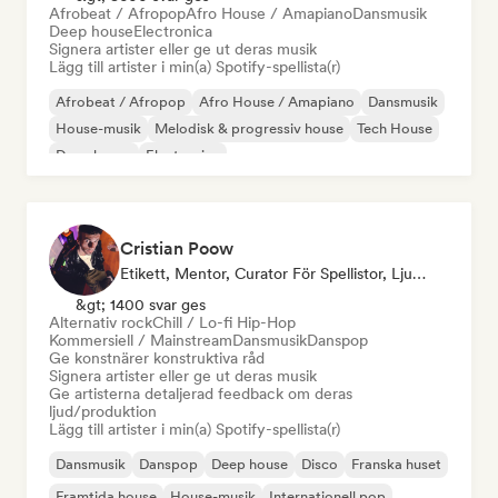
Afrobeat / Afropop
Afro House / Amapiano
Dansmusik
Deep house
Electronica
Signera artister eller ge ut deras musik
Lägg till artister i min(a) Spotify-spellista(r)
Afrobeat / Afropop
Afro House / Amapiano
Dansmusik
House-musik
Melodisk & progressiv house
Tech House
Deep house
Electronica
Cristian Poow
Etikett, Mentor, Curator För Spellistor, Ljudexpert
&gt; 1400 svar ges
Alternativ rock
Chill / Lo-fi Hip-Hop
Kommersiell / Mainstream
Dansmusik
Danspop
Ge konstnärer konstruktiva råd
Signera artister eller ge ut deras musik
Ge artisterna detaljerad feedback om deras
ljud/produktion
Lägg till artister i min(a) Spotify-spellista(r)
Dansmusik
Danspop
Deep house
Disco
Franska huset
Framtida house
House-musik
Internationell pop