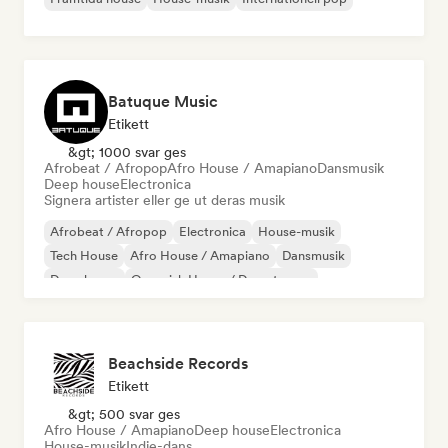
Batuque Music
Etikett
&gt; 1000 svar ges
Afrobeat / Afropop
Afro House / Amapiano
Dansmusik
Deep house
Electronica
Signera artister eller ge ut deras musik
Afrobeat / Afropop
Electronica
House-musik
Tech House
Afro House / Amapiano
Dansmusik
Deep house
Organisk House / Downtempo
Beachside Records
Etikett
&gt; 500 svar ges
Afro House / Amapiano
Deep house
Electronica
House-musik
Indie-dans