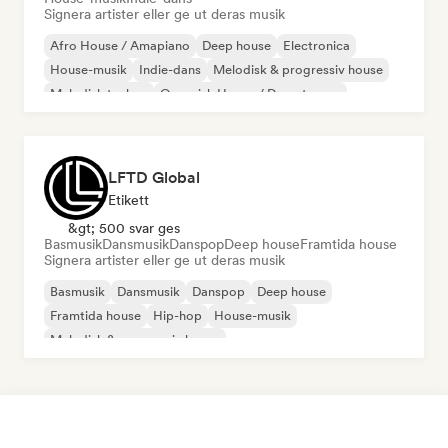
Signera artister eller ge ut deras musik
Afro House / Amapiano
Deep house
Electronica
House-musik
Indie-dans
Melodisk & progressiv house
Melodisk techno
Organisk House / Downtempo
LFTD Global
Etikett
&gt; 500 svar ges
Basmusik
Dansmusik
Danspop
Deep house
Framtida house
Signera artister eller ge ut deras musik
Basmusik
Dansmusik
Danspop
Deep house
Framtida house
Hip-hop
House-musik
Melodisk & progressiv house