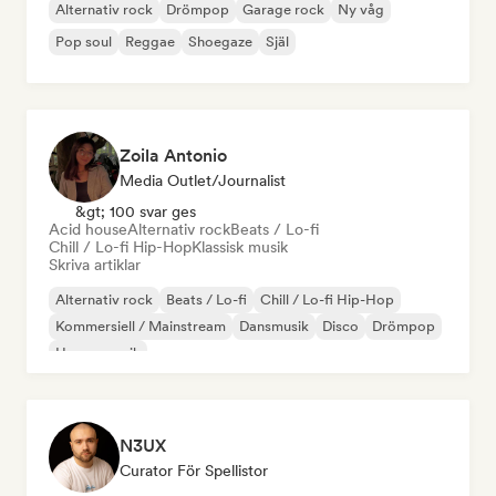
Alternativ rock
Drömpop
Garage rock
Ny våg
Pop soul
Reggae
Shoegaze
Själ
Zoila Antonio
Media Outlet/Journalist
&gt; 100 svar ges
Acid house
Alternativ rock
Beats / Lo-fi
Chill / Lo-fi Hip-Hop
Klassisk musik
Skriva artiklar
Alternativ rock
Beats / Lo-fi
Chill / Lo-fi Hip-Hop
Kommersiell / Mainstream
Dansmusik
Disco
Drömpop
House-musik
N3UX
Curator För Spellistor