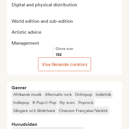
Digital and physical distribution

World edition and sub-edition

Artistic advice

Management
Givna svar
132
Visa liknande curators
Genrer
Afrikansk musik
Alternativ rock
Drömpop
Indiefolk
Indiepop
K-Pop/J-Pop
Ny scen
Poprock
Sångare och låtskrivare
Chanson Française/Variété
Huvudsidan