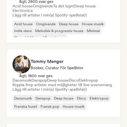
&gt; 2800 svar ges
Acid house
Omgivande
Ta det lugnt
Deep house
Electronica
Lägg till artister i min(a) Spotify-spellista(r)
Acid house
Omgivande
Deep house
House-musik
Indie-dans
Melodisk & progressiv house
Minimal
Organisk House / Downtempo
Tommy Menger
Booker, Curator För Spellistor
&gt; 1800 svar ges
Dansmusik
Danspop
Deep house
Disco
Elektropop
Koppla ihop artister med möjligheter till live-evenemang
Lägg till artister i min(a) Spotify-spellista(r)
Dansmusik
Danspop
Deep house
Disco
Elektropop
Franska huset
Fransk pop
House-musik