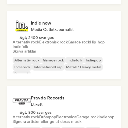
indie now
Media Outlet/Journalist
&gt; 2400 svar ges
Alternativ rock
Elektronisk rock
Garage rock
Hip-hop
Indiefolk
Skriva artiklar
Alternativ rock
Garage rock
Indiefolk
Indiepop
Indierock
Internationell rap
Metall / Heavy metal
Poprock
Pravda Records
Etikett
&gt; 800 svar ges
Alternativ rock
Drömpop
Electronica
Garage rock
Indiepop
Signera artister eller ge ut deras musik