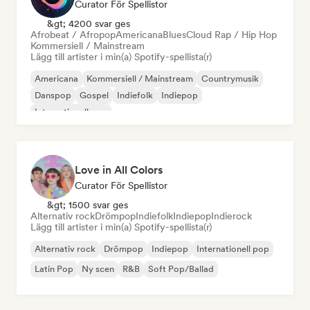
Curator För Spellistor
&gt; 4200 svar ges
Afrobeat / Afropop
Americana
Blues
Cloud Rap / Hip Hop
Kommersiell / Mainstream
Lägg till artister i min(a) Spotify-spellista(r)
Americana
Kommersiell / Mainstream
Countrymusik
Danspop
Gospel
Indiefolk
Indiepop
Internationell pop
Love in All Colors
Curator För Spellistor
&gt; 1500 svar ges
Alternativ rock
Drömpop
Indiefolk
Indiepop
Indierock
Lägg till artister i min(a) Spotify-spellista(r)
Alternativ rock
Drömpop
Indiepop
Internationell pop
Latin Pop
Ny scen
R&B
Soft Pop/Ballad