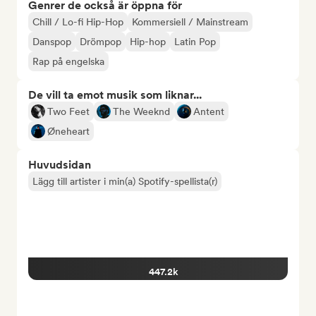
Genrer de också är öppna för
Chill / Lo-fi Hip-Hop
Kommersiell / Mainstream
Danspop
Drömpop
Hip-hop
Latin Pop
Rap på engelska
De vill ta emot musik som liknar...
Two Feet
The Weeknd
Antent
Øneheart
Huvudsidan
Lägg till artister i min(a) Spotify-spellista(r)
447.2k