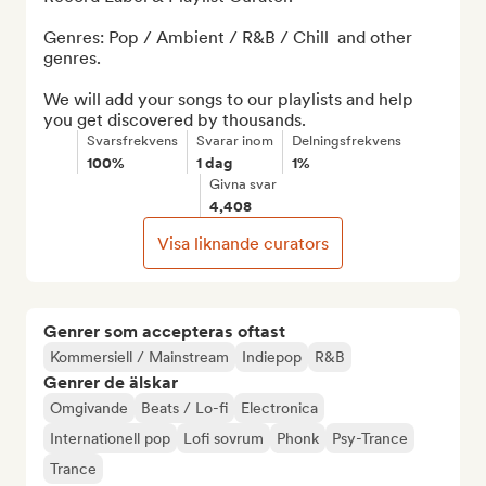
Genres: Pop / Ambient / R&B / Chill  and other 
genres.

We will add your songs to our playlists and help 
you get discovered by thousands.
Svarsfrekvens
Svarar inom
Delningsfrekvens
100%
1 dag
1%
Givna svar
4,408
Visa liknande curators
Genrer som accepteras oftast
Kommersiell / Mainstream
Indiepop
R&B
Genrer de älskar
Omgivande
Beats / Lo-fi
Electronica
Internationell pop
Lofi sovrum
Phonk
Psy-Trance
Trance