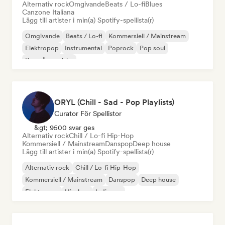
Alternativ rock
Omgivande
Beats / Lo-fi
Blues
Canzone Italiana
Lägg till artister i min(a) Spotify-spellista(r)
Omgivande
Beats / Lo-fi
Kommersiell / Mainstream
Elektropop
Instrumental
Poprock
Pop soul
Rap på engelska
ORYL (Chill - Sad - Pop Playlists)
Curator För Spellistor
&gt; 9500 svar ges
Alternativ rock
Chill / Lo-fi Hip-Hop
Kommersiell / Mainstream
Danspop
Deep house
Lägg till artister i min(a) Spotify-spellista(r)
Alternativ rock
Chill / Lo-fi Hip-Hop
Kommersiell / Mainstream
Danspop
Deep house
Elektropop
Hip-hop
Indiepop