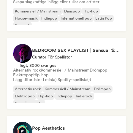
Skapa slagkraftiga inlägg eller rullar om artister
Kommersiell / Mainstream
Danspop
Hip-hop
House-musik
Indiepop
Internationell pop
Latin Pop
Poprock
BEDROOM SEX PLAYLIST | Sensual 🔞 (Chase Atlantic - Swim, The Weeknd - Often, ZAYN, Two Feet) (sexy, dark, sad, chill, melancholy, moody, vibe, pop, rock, rnb, hiphop)
Curator För Spellistor
&gt; 3000 svar ges
Alternativ rock
Kommersiell / Mainstream
Drömpop
Elektropop
Hip-hop
Lägg till artister i min(a) Spotify-spellista(r)
Alternativ rock
Kommersiell / Mainstream
Drömpop
Elektropop
Hip-hop
Indiepop
Indierock
Rap på engelska
Pop Aesthetics