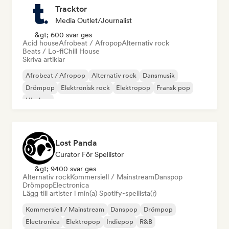
Tracktor
Media Outlet/Journalist
&gt; 600 svar ges
Acid house
Afrobeat / Afropop
Alternativ rock
Beats / Lo-fi
Chill House
Skriva artiklar
Afrobeat / Afropop
Alternativ rock
Dansmusik
Drömpop
Elektronisk rock
Elektropop
Fransk pop
Hip-hop
Lost Panda
Curator För Spellistor
&gt; 9400 svar ges
Alternativ rock
Kommersiell / Mainstream
Danspop
Drömpop
Electronica
Lägg till artister i min(a) Spotify-spellista(r)
Kommersiell / Mainstream
Danspop
Drömpop
Electronica
Elektropop
Indiepop
R&B