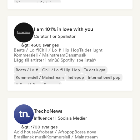
Sångare och låtskrivare
I am 101% in love with you
Curator För Spellistor
&gt; 4600 svar ges
Beats / Lo-fi
Chill / Lo-fi Hip-Hop
Ta det lugnt
Kommersiell / Mainstream
Dansmusik
Lägg till artister i min(a) Spotify-spellista(r)
Beats / Lo-fi
Chill / Lo-fi Hip-Hop
Ta det lugnt
Kommersiell / Mainstream
Indiepop
Internationell pop
K-Pop/J-Pop
Pop soul
TrechoNews
Influencer I Sociala Medier
&gt; 1700 svar ges
Acid house
Afrobeat / Afropop
Bossa nova
Brasiliansk musik
Kommersiell / Mainstream