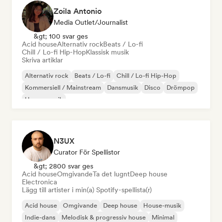
Zoila Antonio
Media Outlet/Journalist
&gt; 100 svar ges
Acid house
Alternativ rock
Beats / Lo-fi
Chill / Lo-fi Hip-Hop
Klassisk musik
Skriva artiklar
Alternativ rock
Beats / Lo-fi
Chill / Lo-fi Hip-Hop
Kommersiell / Mainstream
Dansmusik
Disco
Drömpop
House-musik
N3UX
Curator För Spellistor
&gt; 2800 svar ges
Acid house
Omgivande
Ta det lugnt
Deep house
Electronica
Lägg till artister i min(a) Spotify-spellista(r)
Acid house
Omgivande
Deep house
House-musik
Indie-dans
Melodisk & progressiv house
Minimal