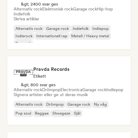
&gt; 2400 svar ges
Alternativ rock
Elektronisk rock
Garage rock
Hip-hop
Indiefolk
Skriva artiklar
Alternativ rock
Garage rock
Indiefolk
Indiepop
Indierock
Internationell rap
Metall / Heavy metal
Poprock
Pravda Records
Etikett
&gt; 800 svar ges
Alternativ rock
Drömpop
Electronica
Garage rock
Indiepop
Signera artister eller ge ut deras musik
Alternativ rock
Drömpop
Garage rock
Ny våg
Pop soul
Reggae
Shoegaze
Själ