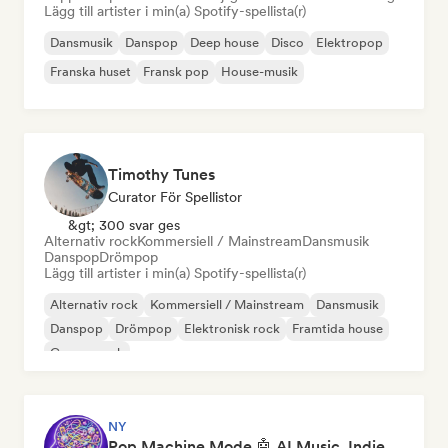
Lägg till artister i min(a) Spotify-spellista(r)
Dansmusik
Danspop
Deep house
Disco
Elektropop
Franska huset
Fransk pop
House-musik
Timothy Tunes
Curator För Spellistor
&gt; 300 svar ges
Alternativ rock
Kommersiell / Mainstream
Dansmusik
Danspop
Drömpop
Lägg till artister i min(a) Spotify-spellista(r)
Alternativ rock
Kommersiell / Mainstream
Dansmusik
Danspop
Drömpop
Elektronisk rock
Framtida house
Garage rock
NY
Pop Machine Mode 🤖 AI Music, Indie Pop & Dream Pop