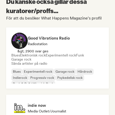
Du kanske också gillar dessa
kuratorer/proffs...
För att du besöker What Happens Magazine's profil
Good Vibrations Radio
Radiostation
&gt; 2900 svar ges
Blues
Elektronisk rock
Experimentell rock
Funk
Garage rock
Sända artister på radio
Blues
Experimentell rock
Garage rock
Hårdrock
Indierock
Progressiv rock
Psykedelisk rock
Rock & Roll / Klassisk Rock
indie now
Media Outlet/Journalist