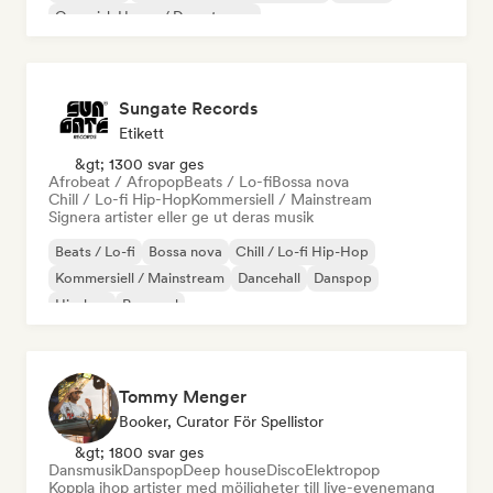
Organisk House / Downtempo
Sungate Records
Etikett
&gt; 1300 svar ges
Afrobeat / Afropop
Beats / Lo-fi
Bossa nova
Chill / Lo-fi Hip-Hop
Kommersiell / Mainstream
Signera artister eller ge ut deras musik
Beats / Lo-fi
Bossa nova
Chill / Lo-fi Hip-Hop
Kommersiell / Mainstream
Dancehall
Danspop
Hip-hop
Pop soul
Tommy Menger
Booker, Curator För Spellistor
&gt; 1800 svar ges
Dansmusik
Danspop
Deep house
Disco
Elektropop
Koppla ihop artister med möjligheter till live-evenemang