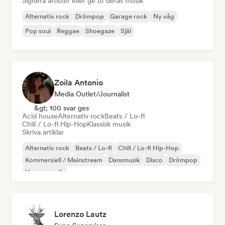
Signera artister eller ge ut deras musik
Alternativ rock
Drömpop
Garage rock
Ny våg
Pop soul
Reggae
Shoegaze
Själ
Zoila Antonio
Media Outlet/Journalist
&gt; 100 svar ges
Acid house
Alternativ rock
Beats / Lo-fi
Chill / Lo-fi Hip-Hop
Klassisk musik
Skriva artiklar
Alternativ rock
Beats / Lo-fi
Chill / Lo-fi Hip-Hop
Kommersiell / Mainstream
Dansmusik
Disco
Drömpop
House-musik
Lorenzo Lautz