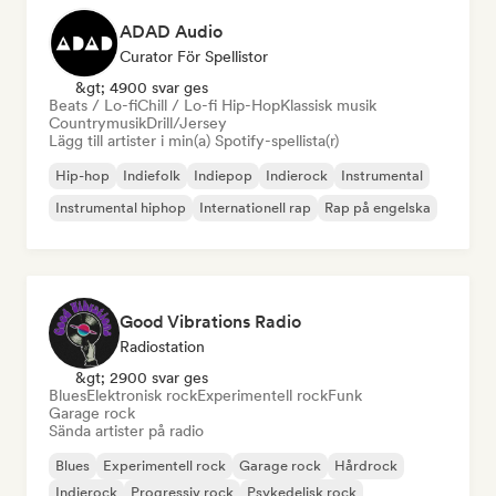
ADAD Audio
Curator För Spellistor
&gt; 4900 svar ges
Beats / Lo-fi
Chill / Lo-fi Hip-Hop
Klassisk musik
Countrymusik
Drill/Jersey
Lägg till artister i min(a) Spotify-spellista(r)
Hip-hop
Indiefolk
Indiepop
Indierock
Instrumental
Instrumental hiphop
Internationell rap
Rap på engelska
Good Vibrations Radio
Radiostation
&gt; 2900 svar ges
Blues
Elektronisk rock
Experimentell rock
Funk
Garage rock
Sända artister på radio
Blues
Experimentell rock
Garage rock
Hårdrock
Indierock
Progressiv rock
Psykedelisk rock