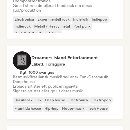
Drömpop
Electronica
Ge artisterna detaljerad feedback om deras
ljud/produktion
Electronica
Experimentell rock
Indiefolk
Indiepop
Indierock
Metall / Heavy metal
Post punk
Rock & Roll / Klassisk Rock
Dreamers Island Entertainment
Etikett, Förläggare
&gt; 1000 svar ges
Basmusik
Brasiliansk musik
Brasiliansk Funk
Dansmusik
Deep house
Erbjuda artister ett publiceringsavtal
Signera artister eller ge ut deras musik
Brasiliansk Funk
Deep house
Electronica
Elektropop
Framtida house
Hip-hop
House-musik
Tech House