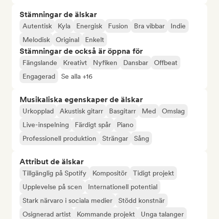
Stämningar de älskar
Autentisk
Kyla
Energisk
Fusion
Bra vibbar
Indie
Melodisk
Original
Enkelt
Stämningar de också är öppna för
Fängslande
Kreativt
Nyfiken
Dansbar
Offbeat
Engagerad
Se alla +16
Musikaliska egenskaper de älskar
Urkopplad
Akustisk gitarr
Basgitarr
Med
Omslag
Live-inspelning
Färdigt spår
Piano
Professionell produktion
Strängar
Sång
Attribut de älskar
Tillgänglig på Spotify
Kompositör
Tidigt projekt
Upplevelse på scen
Internationell potential
Stark närvaro i sociala medier
Stödd konstnär
Osignerad artist
Kommande projekt
Unga talanger