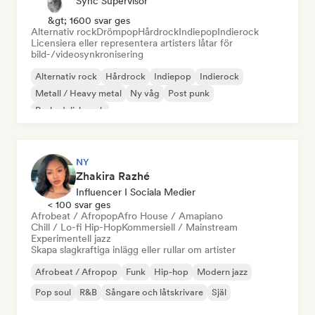
Sync Supervisor
&gt; 1600 svar ges
Alternativ rock
Drömpop
Hårdrock
Indiepop
Indierock
Licensiera eller representera artisters låtar för
bild-/videosynkronisering
Alternativ rock
Hårdrock
Indiepop
Indierock
Metall / Heavy metal
Ny våg
Post punk
Psykedelisk rock
NY
Zhakira Razhé
Influencer I Sociala Medier
< 100 svar ges
Afrobeat / Afropop
Afro House / Amapiano
Chill / Lo-fi Hip-Hop
Kommersiell / Mainstream
Experimentell jazz
Skapa slagkraftiga inlägg eller rullar om artister
Afrobeat / Afropop
Funk
Hip-hop
Modern jazz
Pop soul
R&B
Sångare och låtskrivare
Själ