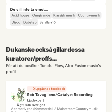
De vill inte ta emot...
Acid house
Omgivande
Klassisk musik
Countrymusik
Disco
Dubstep
Se alla +10
Du kanske också gillar dessa
kuratorer/proffs...
För att du besöker Tuneful Flow, Afro-Fusion music's
profil
Djupgående feedback
Rob Tavaglione/Catalyst Recording
Ljudexpert
&gt; 800 svar ges
Alternativ rock
Kommersiell / Mainstream
Countrymusik