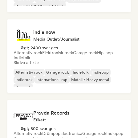
Rock & Roll / Klassisk Rock
indie now
Media Outlet/Journalist
&gt; 2400 svar ges
Alternativ rock
Elektronisk rock
Garage rock
Hip-hop
Indiefolk
Skriva artiklar
Alternativ rock
Garage rock
Indiefolk
Indiepop
Indierock
Internationell rap
Metall / Heavy metal
Poprock
Pravda Records
Etikett
&gt; 800 svar ges
Alternativ rock
Drömpop
Electronica
Garage rock
Indiepop