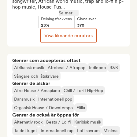
songwriter, African world music, trap and lo-fi hip-
hop music, House-Fus...
Se mer
Delningsfrekvens
Givna svar
23%
370
Visa liknande curators
Genrer som accepteras oftast
Afrikansk musik
Afrobeat / Afropop
Indiepop
R&B
Sångare och låtskrivare
Genrer de älskar
Afro House / Amapiano
Chill / Lo-fi Hip-Hop
Dansmusik
Internationell pop
Organisk House / Downtempo
Fälla
Genrer de också är öppna för
Alternativ rock
Beats / Lo-fi
Karibisk musik
Ta det lugnt
Internationell rap
Lofi sovrum
Minimal