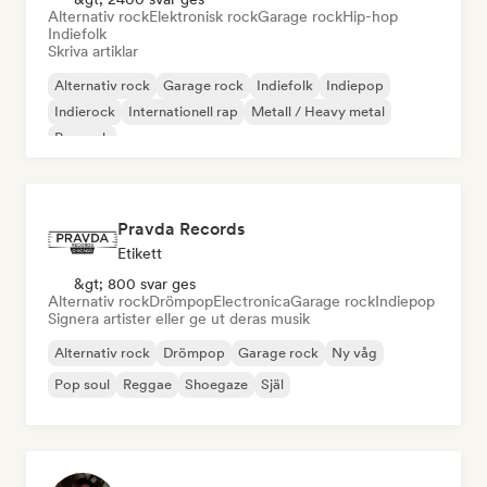
Alternativ rock
Elektronisk rock
Garage rock
Hip-hop
Indiefolk
Skriva artiklar
Alternativ rock
Garage rock
Indiefolk
Indiepop
Indierock
Internationell rap
Metall / Heavy metal
Poprock
Pravda Records
Etikett
&gt; 800 svar ges
Alternativ rock
Drömpop
Electronica
Garage rock
Indiepop
Signera artister eller ge ut deras musik
Alternativ rock
Drömpop
Garage rock
Ny våg
Pop soul
Reggae
Shoegaze
Själ