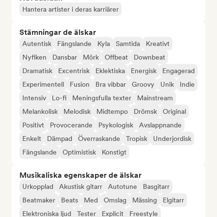
Hantera artister i deras karriärer
Stämningar de älskar
Autentisk
Fängslande
Kyla
Samtida
Kreativt
Nyfiken
Dansbar
Mörk
Offbeat
Downbeat
Dramatisk
Excentrisk
Eklektiska
Energisk
Engagerad
Experimentell
Fusion
Bra vibbar
Groovy
Unik
Indie
Intensiv
Lo-fi
Meningsfulla texter
Mainstream
Melankolisk
Melodisk
Midtempo
Drömsk
Original
Positivt
Provocerande
Psykologisk
Avslappnande
Enkelt
Dämpad
Överraskande
Tropisk
Underjordisk
Fängslande
Optimistisk
Konstigt
Musikaliska egenskaper de älskar
Urkopplad
Akustisk gitarr
Autotune
Basgitarr
Beatmaker
Beats
Med
Omslag
Mässing
Elgitarr
Elektroniska ljud
Tester
Explicit
Freestyle