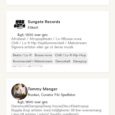
Organisk House / Downtempo
Sungate Records
Etikett
&gt; 1300 svar ges
Afrobeat / Afropop
Beats / Lo-fi
Bossa nova
Chill / Lo-fi Hip-Hop
Kommersiell / Mainstream
Signera artister eller ge ut deras musik
Beats / Lo-fi
Bossa nova
Chill / Lo-fi Hip-Hop
Kommersiell / Mainstream
Dancehall
Danspop
Hip-hop
Pop soul
Tommy Menger
Booker, Curator För Spellistor
&gt; 1800 svar ges
Dansmusik
Danspop
Deep house
Disco
Elektropop
Koppla ihop artister med möjligheter till live-evenemang
Lägg till artister i min(a) Spotify-spellista(r)