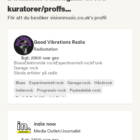
kuratorer/proffs...
För att du besöker visionmusic.co.uk's profil
Good Vibrations Radio
Radiostation
&gt; 2900 svar ges
Blues
Elektronisk rock
Experimentell rock
Funk
Garage rock
Sända artister på radio
Blues
Experimentell rock
Garage rock
Hårdrock
Indierock
Progressiv rock
Psykedelisk rock
Rock & Roll / Klassisk Rock
indie now
Media Outlet/Journalist
&gt; 2400 svar ges