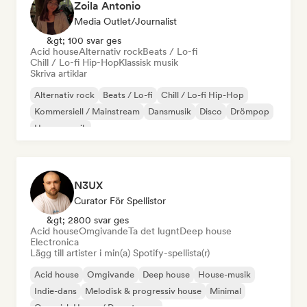
Zoila Antonio
Media Outlet/Journalist
&gt; 100 svar ges
Acid house
Alternativ rock
Beats / Lo-fi
Chill / Lo-fi Hip-Hop
Klassisk musik
Skriva artiklar
Alternativ rock
Beats / Lo-fi
Chill / Lo-fi Hip-Hop
Kommersiell / Mainstream
Dansmusik
Disco
Drömpop
House-musik
N3UX
Curator För Spellistor
&gt; 2800 svar ges
Acid house
Omgivande
Ta det lugnt
Deep house
Electronica
Lägg till artister i min(a) Spotify-spellista(r)
Acid house
Omgivande
Deep house
House-musik
Indie-dans
Melodisk & progressiv house
Minimal