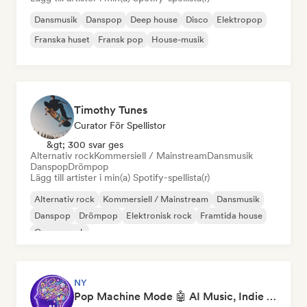
Dansmusik
Danspop
Deep house
Disco
Elektropop
Franska huset
Fransk pop
House-musik
Timothy Tunes
Curator För Spellistor
&gt; 300 svar ges
Alternativ rock
Kommersiell / Mainstream
Dansmusik
Danspop
Drömpop
Lägg till artister i min(a) Spotify-spellista(r)
Alternativ rock
Kommersiell / Mainstream
Dansmusik
Danspop
Drömpop
Elektronisk rock
Framtida house
Garage rock
NY
Pop Machine Mode 🤖 AI Music, Indie Pop & Dream Pop