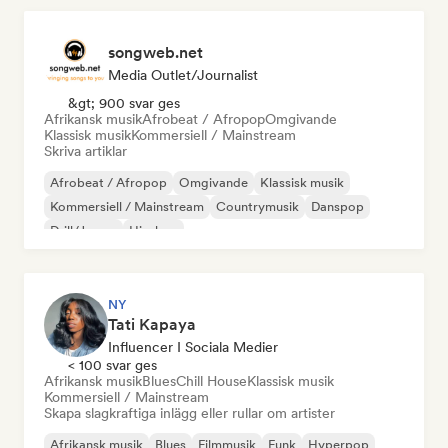
songweb.net
Media Outlet/Journalist
&gt; 900 svar ges
Afrikansk musik
Afrobeat / Afropop
Omgivande
Klassisk musik
Kommersiell / Mainstream
Skriva artiklar
Afrobeat / Afropop
Omgivande
Klassisk musik
Kommersiell / Mainstream
Countrymusik
Danspop
Drill/Jersey
Hip-hop
NY
Tati Kapaya
Influencer I Sociala Medier
< 100 svar ges
Afrikansk musik
Blues
Chill House
Klassisk musik
Kommersiell / Mainstream
Skapa slagkraftiga inlägg eller rullar om artister
Afrikansk musik
Blues
Filmmusik
Funk
Hyperpop