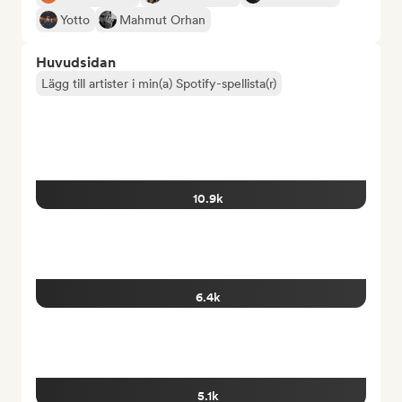
Yotto
Mahmut Orhan
Huvudsidan
Lägg till artister i min(a) Spotify-spellista(r)
10.9k
6.4k
5.1k