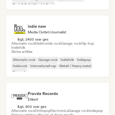
Rock & Roll / Klassisk Rock
indie now
Media Outlet/Journalist
&gt; 2400 svar ges
Alternativ rock
Elektronisk rock
Garage rock
Hip-hop
Indiefolk
Skriva artiklar
Alternativ rock
Garage rock
Indiefolk
Indiepop
Indierock
Internationell rap
Metall / Heavy metal
Poprock
Pravda Records
Etikett
&gt; 800 svar ges
Alternativ rock
Drömpop
Electronica
Garage rock
Indiepop
Signera artister eller ge ut deras musik