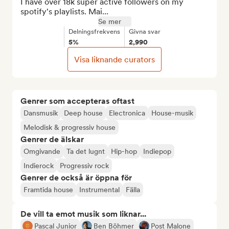
I have over 18k super active followers on my 
spotify's playlists. Mai...
Se mer
Delningsfrekvens
Givna svar
5%
2,990
Visa liknande curators
Genrer som accepteras oftast
Dansmusik
Deep house
Electronica
House-musik
Melodisk & progressiv house
Genrer de älskar
Omgivande
Ta det lugnt
Hip-hop
Indiepop
Indierock
Progressiv rock
Genrer de också är öppna för
Framtida house
Instrumental
Fälla
De vill ta emot musik som liknar...
Pascal Junior
Ben Böhmer
Post Malone