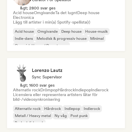
&gt; 2800 svar ges
Acid house
Omgivande
Ta det lugnt
Deep house
Electronica
Lägg till artister i min(a) Spotify-spellista(r)
Acid house
Omgivande
Deep house
House-musik
Indie-dans
Melodisk & progressiv house
Minimal
Organisk House / Downtempo
Lorenzo Lautz
Sync Supervisor
&gt; 1600 svar ges
Alternativ rock
Drömpop
Hårdrock
Indiepop
Indierock
Licensiera eller representera artisters låtar för
bild-/videosynkronisering
Alternativ rock
Hårdrock
Indiepop
Indierock
Metall / Heavy metal
Ny våg
Post punk
Psykedelisk rock