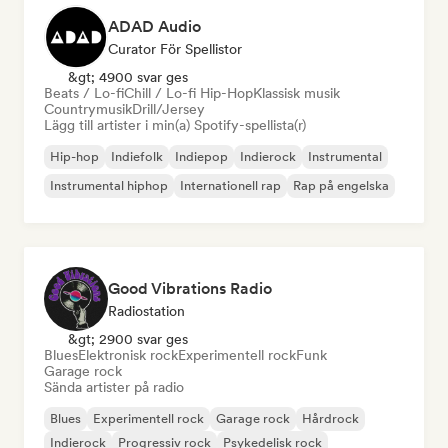
ADAD Audio
Curator För Spellistor
&gt; 4900 svar ges
Beats / Lo-fi
Chill / Lo-fi Hip-Hop
Klassisk musik
Countrymusik
Drill/Jersey
Lägg till artister i min(a) Spotify-spellista(r)
Hip-hop
Indiefolk
Indiepop
Indierock
Instrumental
Instrumental hiphop
Internationell rap
Rap på engelska
Good Vibrations Radio
Radiostation
&gt; 2900 svar ges
Blues
Elektronisk rock
Experimentell rock
Funk
Garage rock
Sända artister på radio
Blues
Experimentell rock
Garage rock
Hårdrock
Indierock
Progressiv rock
Psykedelisk rock