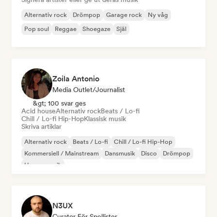
Alternativ rock
Drömpop
Garage rock
Ny våg
Pop soul
Reggae
Shoegaze
Själ
Zoila Antonio
Media Outlet/Journalist
&gt; 100 svar ges
Acid house
Alternativ rock
Beats / Lo-fi
Chill / Lo-fi Hip-Hop
Klassisk musik
Skriva artiklar
Alternativ rock
Beats / Lo-fi
Chill / Lo-fi Hip-Hop
Kommersiell / Mainstream
Dansmusik
Disco
Drömpop
House-musik
N3UX
Curator För Spellistor