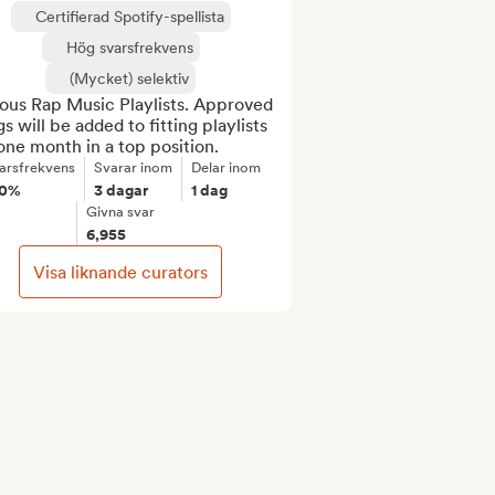
Certifierad Spotify-spellista
Hög svarsfrekvens
(Mycket) selektiv
ous Rap Music Playlists. Approved 
s will be added to fitting playlists 
one month in a top position.
arsfrekvens
Svarar inom
Delar inom
00%
3 dagar
1 dag
Givna svar
6,955
Visa liknande curators