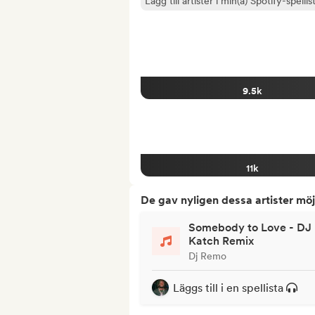
Lägg till artister i min(a) Spotify-spellist
9.5k
11k
De gav nyligen dessa artister möj
Somebody to Love - DJ
Katch Remix
Dj Remo
Läggs till i en spellista