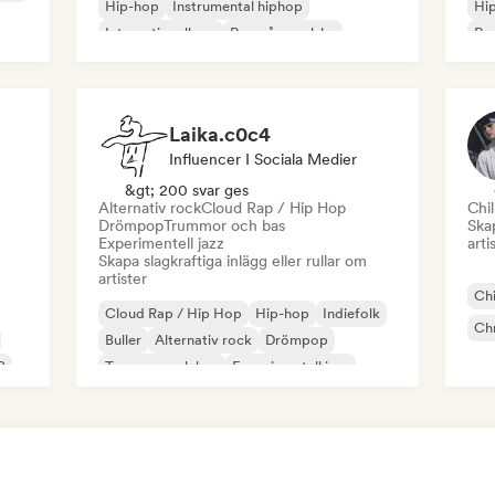
Hip-hop
Instrumental hiphop
Hi
Internationell rap
Rap på engelska
Rap
Fransk rap
Laika.c0c4
Influencer I Sociala Medier
&gt; 200 svar ges
Alternativ rock
Cloud Rap / Hip Hop
Chil
Drömpop
Trummor och bas
Skap
Experimentell jazz
arti
Skapa slagkraftiga inlägg eller rullar om
artister
Chi
Cloud Rap / Hip Hop
Hip-hop
Indiefolk
Chr
Buller
Alternativ rock
Drömpop
B
Trummor och bas
Experimentell jazz