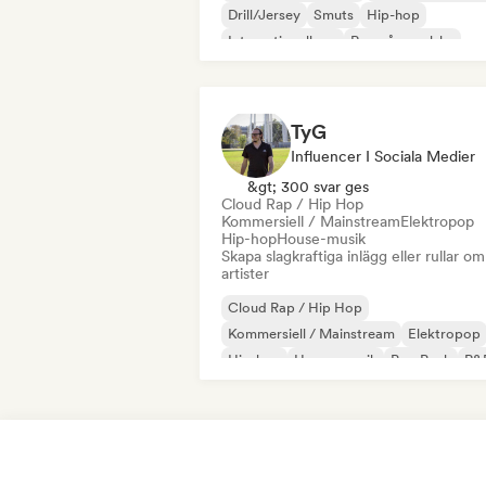
Drill/Jersey
Smuts
Hip-hop
Internationell rap
Rap på engelska
Fransk rap
TyG
Influencer I Sociala Medier
&gt; 300 svar ges
Cloud Rap / Hip Hop
Kommersiell / Mainstream
Elektropop
Hip-hop
House-musik
Skapa slagkraftiga inlägg eller rullar om
artister
Cloud Rap / Hip Hop
Kommersiell / Mainstream
Elektropop
Hip-hop
House-musik
Pop Punk
R&
Fälla