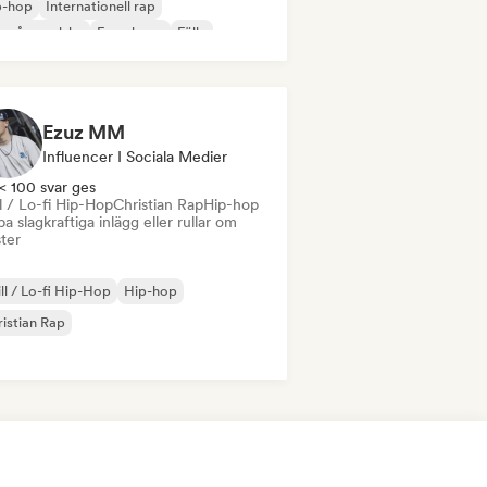
p-hop
Internationell rap
 på engelska
Fransk rap
Fälla
Ezuz MM
Influencer I Sociala Medier
< 100 svar ges
l / Lo-fi Hip-Hop
Christian Rap
Hip-hop
a slagkraftiga inlägg eller rullar om
ster
ll / Lo-fi Hip-Hop
Hip-hop
istian Rap