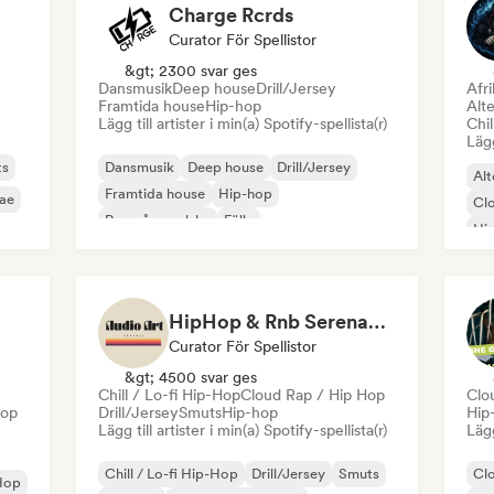
Charge Rcrds
Curator För Spellistor
&gt; 2300 svar ges
Dansmusik
Deep house
Drill/Jersey
Afr
Framtida house
Hip-hop
Alte
Lägg till artister i min(a) Spotify-spellista(r)
Chil
Lägg
ts
Dansmusik
Deep house
Drill/Jersey
Alt
Framtida house
Hip-hop
ae
Cl
Rap på engelska
Fälla
Hi
Int
HipHop & Rnb Serenade (by Audio Art Central)
Curator För Spellistor
&gt; 4500 svar ges
Chill / Lo-fi Hip-Hop
Cloud Rap / Hip Hop
Clo
Hop
Drill/Jersey
Smuts
Hip-hop
Hip
Lägg till artister i min(a) Spotify-spellista(r)
Lägg
Chill / Lo-fi Hip-Hop
Drill/Jersey
Smuts
Cl
Hop