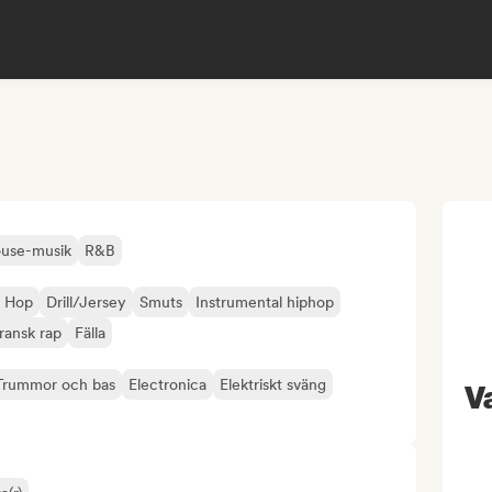
use-musik
R&B
p Hop
Drill/Jersey
Smuts
Instrumental hiphop
ransk rap
Fälla
Trummor och bas
Electronica
Elektriskt sväng
V