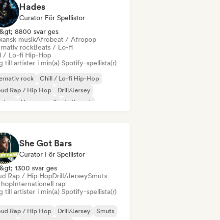
Hades
Curator För Spellistor
&gt; 8800 svar ges
ikansk musik
Afrobeat / Afropop
rnativ rock
Beats / Lo-fi
l / Lo-fi Hip-Hop
 till artister i min(a) Spotify-spellista(r)
ernativ rock
Chill / Lo-fi Hip-Hop
oud Rap / Hip Hop
Drill/Jersey
p-hop
House-musik
Indierock
ernationell rap
She Got Bars
Curator För Spellistor
&gt; 1300 svar ges
ud Rap / Hip Hop
Drill/Jersey
Smuts
-hop
Internationell rap
 till artister i min(a) Spotify-spellista(r)
oud Rap / Hip Hop
Drill/Jersey
Smuts