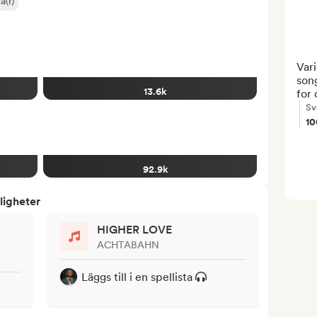
a(r)
Vari
song
13.6k
for 
Sv
1
92.9k
ligheter
HIGHER LOVE
ACHTABAHN
Läggs till i en spellista