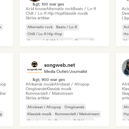
&gt; 100 svar ges
Acid house
Alternativ rock
Beats / Lo-fi
Aci
Chill / Lo-fi Hip-Hop
Klassisk musik
Dee
Skriva artiklar
Lägg
k
Alternativ rock
Beats / Lo-fi
Ac
Chill / Lo-fi Hip-Hop
Ho
Kommersiell / Mainstream
Dansmusik
Mel
Disco
Drömpop
House-musik
Or
songweb.net
Media Outlet/Journalist
&gt; 900 svar ges
epop
Afrikansk musik
Afrobeat / Afropop
Afr
Omgivande
Klassisk musik
Klas
åtar
Kommersiell / Mainstream
Skap
Skriva artiklar
arti
Afrobeat / Afropop
Omgivande
Afr
g
Klassisk musik
Kommersiell / Mainstream
Hy
Countrymusik
Danspop
Drill/Jersey
In
Hip-hop