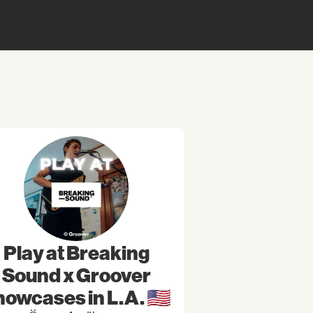
Play at Breaking
Sound x Groover
owcases in L.A. 🇺🇸