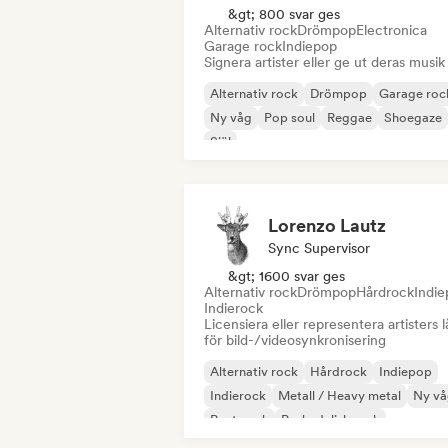
&gt; 800 svar ges
Alternativ rock
Drömpop
Electronica
Garage rock
Indiepop
Signera artister eller ge ut deras musik
Alternativ rock
Drömpop
Garage roc
Ny våg
Pop soul
Reggae
Shoegaze
Själ
Lorenzo Lautz
Sync Supervisor
&gt; 1600 svar ges
Alternativ rock
Drömpop
Hårdrock
Indi
Indierock
Licensiera eller representera artisters l
för bild-/videosynkronisering
Alternativ rock
Hårdrock
Indiepop
Indierock
Metall / Heavy metal
Ny vå
Post punk
Psykedelisk rock