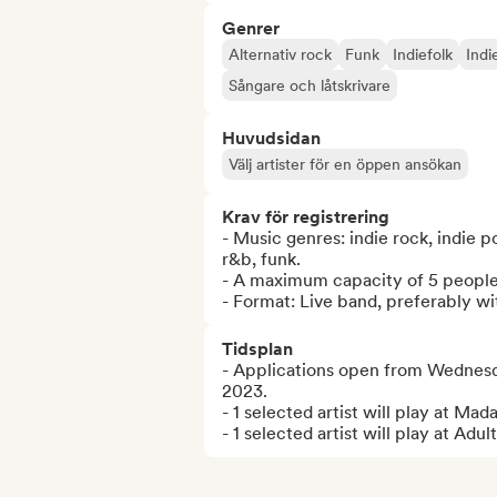
Genrer
Alternativ rock
Funk
Indiefolk
Indi
Sångare och låtskrivare
Huvudsidan
Välj artister för en öppen ansökan
Krav för registrering
- Music genres: indie rock, indie po
r&b, funk.

- A maximum capacity of 5 people 
- Format: Live band, preferably w
Tidsplan
- Applications open from Wednesd
2023.

- 1 selected artist will play at Ma
- 1 selected artist will play at Adu