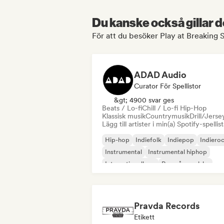
Du kanske också gillar d
För att du besöker Play at Breaking 
ADAD Audio
Curator För Spellistor
&gt; 4900 svar ges
Beats / Lo-fi
Chill / Lo-fi Hip-Hop
Klassisk musik
Countrymusik
Drill/Jerse
Lägg till artister i min(a) Spotify-spellist
Hip-hop
Indiefolk
Indiepop
Indiero
Instrumental
Instrumental hiphop
Internationell rap
Rap på engelska
Pravda Records
Etikett