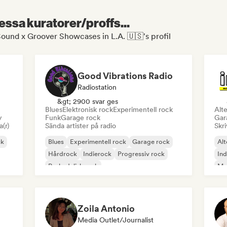
essa kuratorer/proffs...
Sound x Groover Showcases in L.A. 🇺🇸's profil
Good Vibrations Radio
Radiostation
&gt; 2900 svar ges
Blues
Elektronisk rock
Experimentell rock
Alte
y
Funk
Garage rock
Gar
a(r)
Sända artister på radio
Skri
ck
Blues
Experimentell rock
Garage rock
Alt
Hårdrock
Indierock
Progressiv rock
In
Psykedelisk rock
Met
Rock & Roll / Klassisk Rock
Zoila Antonio
Media Outlet/Journalist