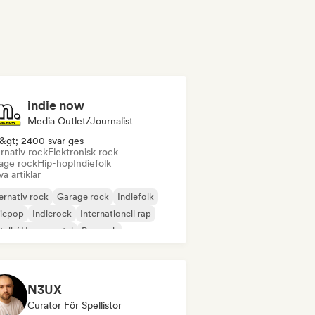
indie now
Media Outlet/Journalist
&gt; 2400 svar ges
rnativ rock
Elektronisk rock
age rock
Hip-hop
Indiefolk
va artiklar
ernativ rock
Garage rock
Indiefolk
diepop
Indierock
Internationell rap
all / Heavy metal
Poprock
N3UX
Curator För Spellistor