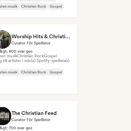
sten musik
Christian Rock
Gospel
Worship Hits & Christian Hits by Zac & Mikaela
Curator För Spellistor
&gt; 800 svar ges
sten musik
Christian Rock
Gospel
 till artister i min(a) Spotify-spellista(r)
sten musik
Christian Rock
Gospel
The Christian Feed
Curator För Spellistor
&gt; 700 svar ges