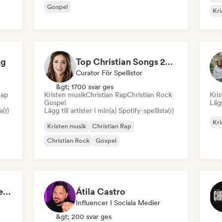
Gospel
Kri
ng
Top Christian Songs 2026
Curator För Spellistor
&gt; 1700 svar ges
Rap
Kristen musik
Christian Rap
Christian Rock
Kri
Gospel
Lägg
a(r)
Lägg till artister i min(a) Spotify-spellista(r)
Kri
Kristen musik
Christian Rap
Christian Rock
Gospel
Top Christian & Gospel for the Soul
Átila Castro
Influencer I Sociala Medier
&gt; 200 svar ges