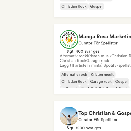
Christian Rock
Gospel
Manga Rosa Marketi
Curator För Spellistor
&gt; 400 svar ges
Alternativ rock
Kristen musik
Christian 
Christian Rock
Garage rock
Lägg till artister i min(a) Spotify-spellist
Alternativ rock
Kristen musik
Christian Rock
Garage rock
Gospel
Indierock
Rock & Roll / Klassisk Rock
Christian Rap
Curator För Spellistor
&gt; 1200 svar ges