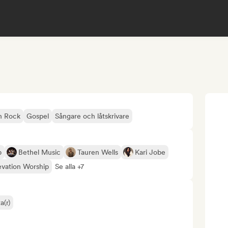
an Rock
Gospel
Sångare och låtskrivare
p
Bethel Music
Tauren Wells
Kari Jobe
evation Worship
Se alla +7
a(r)