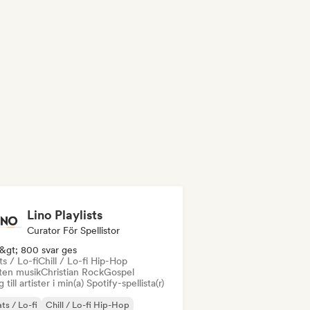
Lino Playlists
Curator För Spellistor
&gt; 800 svar ges
s / Lo-fi
Chill / Lo-fi Hip-Hop
sten musik
Christian Rock
Gospel
 till artister i min(a) Spotify-spellista(r)
ts / Lo-fi
Chill / Lo-fi Hip-Hop