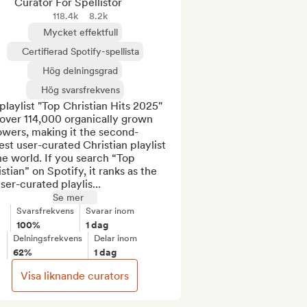
Curator För Spellistor
118.4k
8.2k
Mycket effektfull
Certifierad Spotify-spellista
Hög delningsgrad
Hög svarsfrekvens
laylist "Top Christian Hits 2025" 
over 114,000 organically grown 
owers, making it the second-
est user-curated Christian playlist 
he world. If you search “Top 
stian” on Spotify, it ranks as the 
ser-curated playlis...
Se mer
Svarsfrekvens
Svarar inom
100%
1 dag
Delningsfrekvens
Delar inom
62%
1 dag
Visa liknande curators