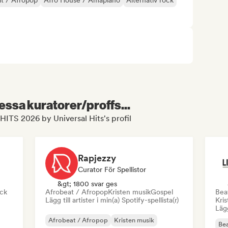
t / Afropop
Afro House / Amapiano
Alternativ rock
essa kuratorer/proffs...
ITS 2026 by Universal Hits's profil
Rapjezzy
Curator För Spellistor
&gt; 1800 svar ges
ock
Afrobeat / Afropop
Kristen musik
Gospel
Beat
Lägg till artister i min(a) Spotify-spellista(r)
Kri
Lägg
Afrobeat / Afropop
Kristen musik
Bea