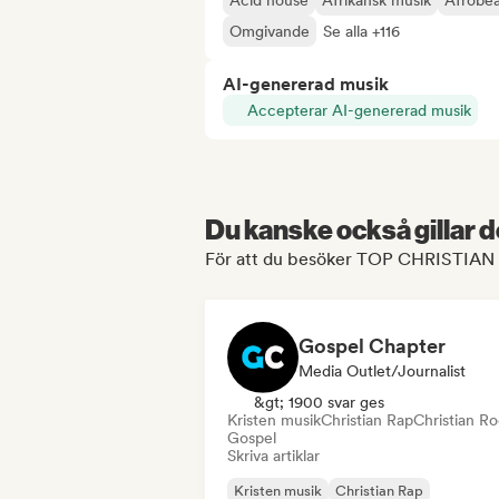
Acid house
Afrikansk musik
Afrobea
Omgivande
Se alla +116
AI-genererad musik
Accepterar AI-genererad musik
Du kanske också gillar d
För att du besöker TOP CHRISTIAN H
Gospel Chapter
Media Outlet/Journalist
&gt; 1900 svar ges
Kristen musik
Christian Rap
Christian R
Gospel
Skriva artiklar
Kristen musik
Christian Rap