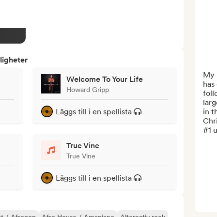
ligheter
My p
Welcome To Your Life
has 
Howard Gripp
foll
larg
Läggs till i en spellista
in t
Chri
#1 u
True Vine
True Vine
Läggs till i en spellista