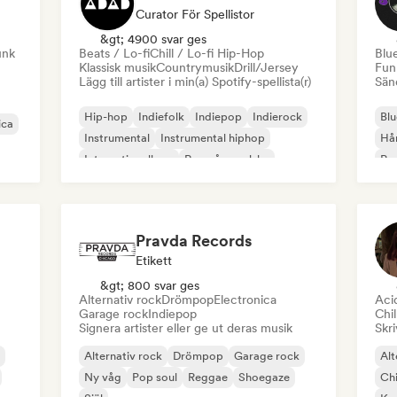
Curator För Spellistor
&gt; 4900 svar ges
unk
Beats / Lo-fi
Chill / Lo-fi Hip-Hop
Blu
Klassisk musik
Countrymusik
Drill/Jersey
Fun
Lägg till artister i min(a) Spotify-spellista(r)
Sänd
Hip-hop
Indiefolk
Indiepop
Indierock
Blu
ica
Instrumental
Instrumental hiphop
Hå
Internationell rap
Rap på engelska
Psy
Roc
Pravda Records
Etikett
&gt; 800 svar ges
Alternativ rock
Drömpop
Electronica
Aci
Garage rock
Indiepop
Chil
Signera artister eller ge ut deras musik
Skri
Alternativ rock
Drömpop
Garage rock
Alt
Ny våg
Pop soul
Reggae
Shoegaze
Chi