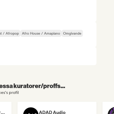
t / Afropop
Afro House / Amapiano
Omgivande
essa kuratorer/proffs...
es's profil
Dreamers Island Entertainment
ADAD Audio