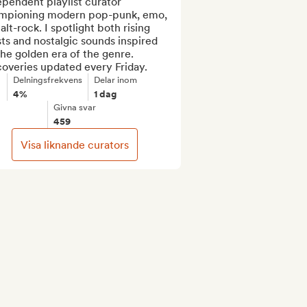
pendent playlist curator 
mpioning modern pop-punk, emo, 
alt-rock. I spotlight both rising 
sts and nostalgic sounds inspired 
he golden era of the genre. 
coveries updated every Friday.
Delningsfrekvens
Delar inom
4%
1 dag
Givna svar
459
Visa liknande curators