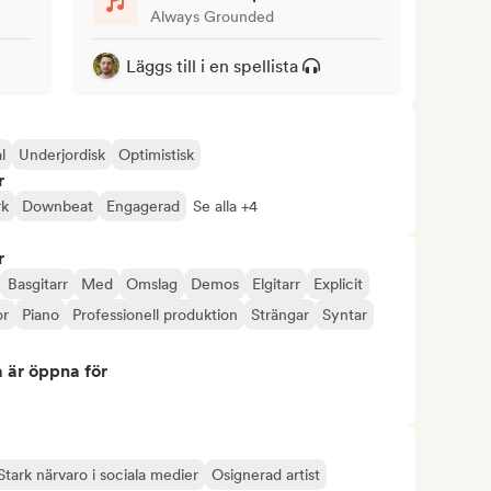
Always Grounded
Läggs till i en spellista
l
Underjordisk
Optimistisk
r
k
Downbeat
Engagerad
Se alla +4
r
Basgitarr
Med
Omslag
Demos
Elgitarr
Explicit
r
Piano
Professionell produktion
Strängar
Syntar
 är öppna för
Stark närvaro i sociala medier
Osignerad artist