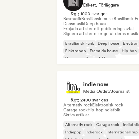
Etikett, Förläggare
&gt; 1000 svar ges
Basmusik
Brasiliansk musik
Brasiliansk F
Dansmusik
Deep house
Erbjuda artister ett publiceringsavtal
Signera artister eller ge ut deras musik
Brasiliansk Funk
Deep house
Electron
Elektropop
Framtida house
Hip-hop
House-musik
Tech House
indie now
Media Outlet/Journalist
&gt; 2400 svar ges
Alternativ rock
Elektronisk rock
Garage rock
Hip-hop
Indiefolk
Skriva artiklar
Alternativ rock
Garage rock
Indiefolk
Indiepop
Indierock
Internationell rap