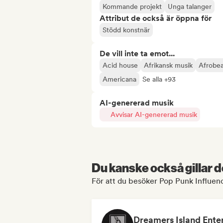
Kommande projekt
Unga talanger
Attribut de också är öppna för
Stödd konstnär
De vill inte ta emot...
Acid house
Afrikansk musik
Afrobea
Americana
Se alla +93
AI-genererad musik
Avvisar AI-genererad musik
Du kanske också gillar d
För att du besöker Pop Punk Influenc