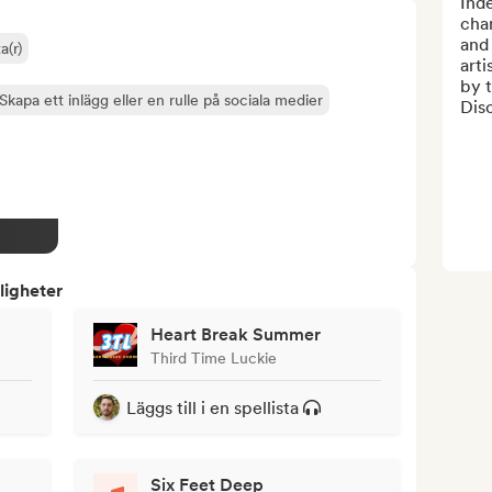
Inde
cha
and 
a(r)
arti
by t
Skapa ett inlägg eller en rulle på sociala medier
Dis
ligheter
Heart Break Summer
Third Time Luckie
Läggs till i en spellista
Six Feet Deep