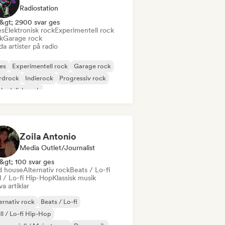
Radiostation
&gt; 2900 svar ges
es
Elektronisk rock
Experimentell rock
k
Garage rock
a artister på radio
es
Experimentell rock
Garage rock
rdrock
Indierock
Progressiv rock
kedelisk rock
k & Roll / Klassisk Rock
Zoila Antonio
Media Outlet/Journalist
&gt; 100 svar ges
d house
Alternativ rock
Beats / Lo-fi
l / Lo-fi Hip-Hop
Klassisk musik
va artiklar
ernativ rock
Beats / Lo-fi
ll / Lo-fi Hip-Hop