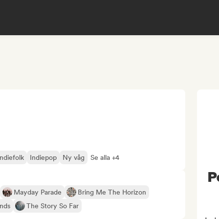
Indiefolk
Indiepop
Ny våg
Se alla +4
P
Mayday Parade
Bring Me The Horizon
ends
The Story So Far