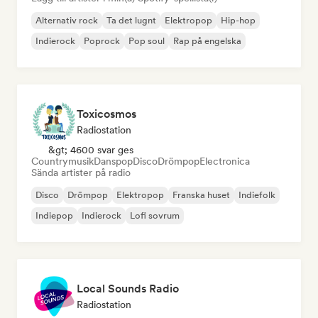
Alternativ rock
Ta det lugnt
Elektropop
Hip-hop
Indierock
Poprock
Pop soul
Rap på engelska
Toxicosmos
Radiostation
&gt; 4600 svar ges
Countrymusik
Danspop
Disco
Drömpop
Electronica
Sända artister på radio
Disco
Drömpop
Elektropop
Franska huset
Indiefolk
Indiepop
Indierock
Lofi sovrum
Local Sounds Radio
Radiostation