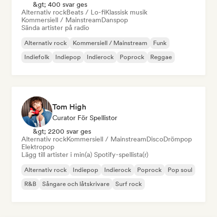
&gt; 400 svar ges
Alternativ rock
Beats / Lo-fi
Klassisk musik
Kommersiell / Mainstream
Danspop
Sända artister på radio
Alternativ rock
Kommersiell / Mainstream
Funk
Indiefolk
Indiepop
Indierock
Poprock
Reggae
Tom High
Curator För Spellistor
&gt; 2200 svar ges
Alternativ rock
Kommersiell / Mainstream
Disco
Drömpop
Elektropop
Lägg till artister i min(a) Spotify-spellista(r)
Alternativ rock
Indiepop
Indierock
Poprock
Pop soul
R&B
Sångare och låtskrivare
Surf rock