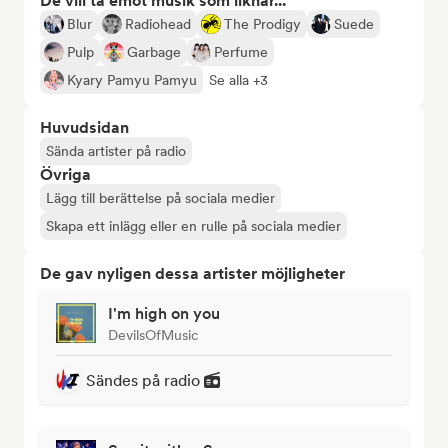
De vill ta emot musik som liknar...
Blur
Radiohead
The Prodigy
Suede
Pulp
Garbage
Perfume
Kyary Pamyu Pamyu
Se alla +3
Huvudsidan
Sända artister på radio
Övriga
Lägg till berättelse på sociala medier
Skapa ett inlägg eller en rulle på sociala medier
De gav nyligen dessa artister möjligheter
I'm high on you
DevilsOfMusic
Sändes på radio