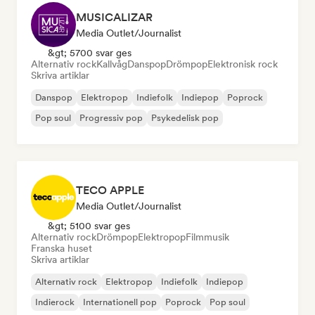
MUSICALIZAR
Media Outlet/Journalist
&gt; 5700 svar ges
Alternativ rock
Kallvåg
Danspop
Drömpop
Elektronisk rock
Skriva artiklar
Danspop
Elektropop
Indiefolk
Indiepop
Poprock
Pop soul
Progressiv pop
Psykedelisk pop
TECO APPLE
Media Outlet/Journalist
&gt; 5100 svar ges
Alternativ rock
Drömpop
Elektropop
Filmmusik
Franska huset
Skriva artiklar
Alternativ rock
Elektropop
Indiefolk
Indiepop
Indierock
Internationell pop
Poprock
Pop soul