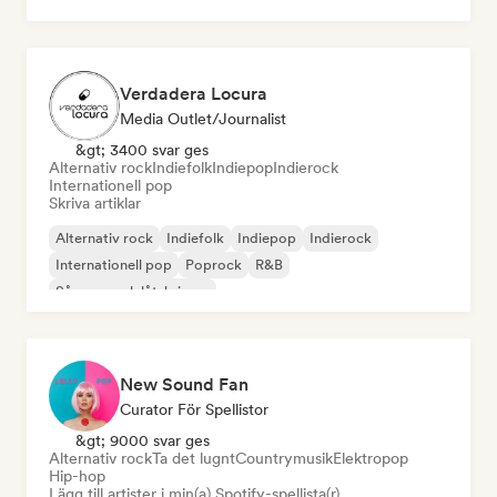
Verdadera Locura
Media Outlet/Journalist
&gt; 3400 svar ges
Alternativ rock
Indiefolk
Indiepop
Indierock
Internationell pop
Skriva artiklar
Alternativ rock
Indiefolk
Indiepop
Indierock
Internationell pop
Poprock
R&B
Sångare och låtskrivare
New Sound Fan
Curator För Spellistor
&gt; 9000 svar ges
Alternativ rock
Ta det lugnt
Countrymusik
Elektropop
Hip-hop
Lägg till artister i min(a) Spotify-spellista(r)