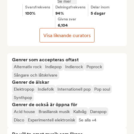
Se mer
Svarsfrekvens
Delningsfrekvens
Delar inom
100%
94%
5 dagar
Givna svar
6,104
Visa liknande curators
Genrer som accepteras oftast
Alternativ rock
Indiepop
Indierock
Poprock
Sångare och låtskrivare
Genrer de älskar
Elektropop
Indiefolk
Internationell pop
Pop soul
Synthpop
Genrer de också är öppna för
Acid house
Brasiliansk musik
Kallvåg
Danspop
Disco
Experimentell elektronisk
Se alla +4