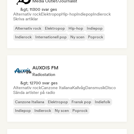
Media Outlet/Journalist
&gt; 11300 svar ges
Alternativ rock
Elektropop
Hip-hop
Indiepop
Indierock
Skriva artiklar
Alternativ rock
Elektropop
Hip-hop
Indiepop
Indierock
Internationell pop
Ny scen
Poprock
AUXOIS FM
Radiostation
&gt; 12700 svar ges
Alternativ rock
Canzone Italiana
Kallvåg
Dansmusik
Disco
Sända artister på radio
Canzone Italiana
Elektropop
Fransk pop
Indiefolk
Indiepop
Indierock
Ny scen
Poprock