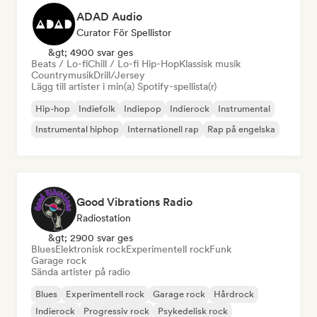
ADAD Audio
Curator För Spellistor
&gt; 4900 svar ges
Beats / Lo-fi
Chill / Lo-fi Hip-Hop
Klassisk musik
Countrymusik
Drill/Jersey
Lägg till artister i min(a) Spotify-spellista(r)
Hip-hop
Indiefolk
Indiepop
Indierock
Instrumental
Instrumental hiphop
Internationell rap
Rap på engelska
Good Vibrations Radio
Radiostation
&gt; 2900 svar ges
Blues
Elektronisk rock
Experimentell rock
Funk
Garage rock
Sända artister på radio
Blues
Experimentell rock
Garage rock
Hårdrock
Indierock
Progressiv rock
Psykedelisk rock