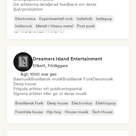
Ge artisterna detaljerad feedback om deras
ljud/produktion
Electronica
Experimentell rock
Indiefolk
Indiepop
Indierock
Metall / Heavy metal
Post punk
Rock & Roll / Klassisk Rock
Dreamers Island Entertainment
Etikett, Förläggare
&gt; 1000 svar ges
Basmusik
Brasiliansk musik
Brasiliansk Funk
Dansmusik
Deep house
Erbjuda artister ett publiceringsavtal
Signera artister eller ge ut deras musik
Brasiliansk Funk
Deep house
Electronica
Elektropop
Framtida house
Hip-hop
House-musik
Tech House