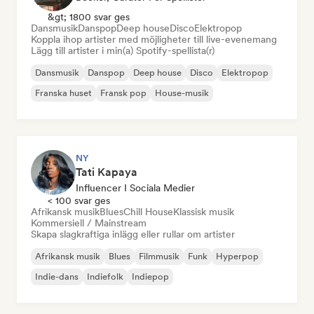
&gt; 1800 svar ges
Dansmusik
Danspop
Deep house
Disco
Elektropop
Koppla ihop artister med möjligheter till live-evenemang
Lägg till artister i min(a) Spotify-spellista(r)
Dansmusik
Danspop
Deep house
Disco
Elektropop
Franska huset
Fransk pop
House-musik
NY
Tati Kapaya
Influencer I Sociala Medier
< 100 svar ges
Afrikansk musik
Blues
Chill House
Klassisk musik
Kommersiell / Mainstream
Skapa slagkraftiga inlägg eller rullar om artister
Afrikansk musik
Blues
Filmmusik
Funk
Hyperpop
Indie-dans
Indiefolk
Indiepop