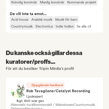
Kvinnlig konstnär
Manlig konstnär
Kommande projekt
De vill inte ta emot...
Acid house
Arabisk musik
Musik för barn
Countrymusik
Electronica
Indie Indien
Se alla +3
Du kanske också gillar dessa
kuratorer/proffs...
För att du besöker Tripin Média's profil
Djupgående feedback
Rob Tavaglione/Catalyst Recording
Ljudexpert
&gt; 800 svar ges
Alternativ rock
Kommersiell / Mainstream
Countrymusik
Drömpop
Electronica