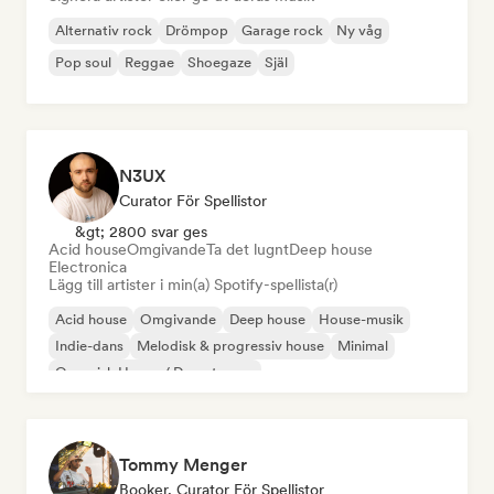
Alternativ rock
Drömpop
Garage rock
Ny våg
Pop soul
Reggae
Shoegaze
Själ
N3UX
Curator För Spellistor
&gt; 2800 svar ges
Acid house
Omgivande
Ta det lugnt
Deep house
Electronica
Lägg till artister i min(a) Spotify-spellista(r)
Acid house
Omgivande
Deep house
House-musik
Indie-dans
Melodisk & progressiv house
Minimal
Organisk House / Downtempo
Tommy Menger
Booker, Curator För Spellistor