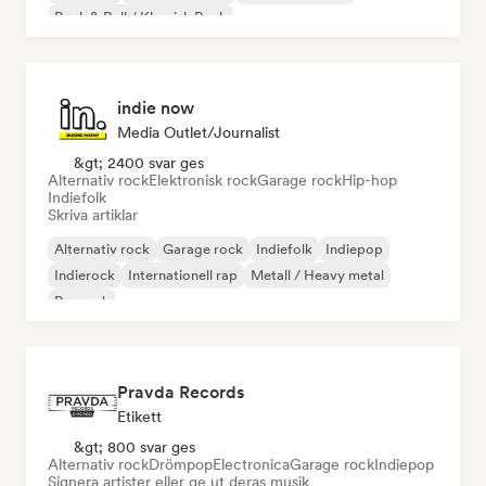
Rock & Roll / Klassisk Rock
indie now
Media Outlet/Journalist
&gt; 2400 svar ges
Alternativ rock
Elektronisk rock
Garage rock
Hip-hop
Indiefolk
Skriva artiklar
Alternativ rock
Garage rock
Indiefolk
Indiepop
Indierock
Internationell rap
Metall / Heavy metal
Poprock
Pravda Records
Etikett
&gt; 800 svar ges
Alternativ rock
Drömpop
Electronica
Garage rock
Indiepop
Signera artister eller ge ut deras musik