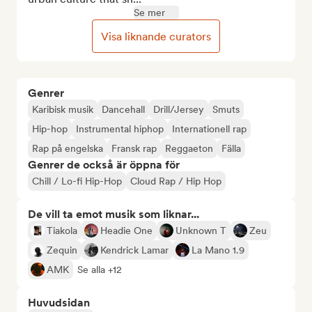
Se mer
Visa liknande curators
Genrer
Karibisk musik
Dancehall
Drill/Jersey
Smuts
Hip-hop
Instrumental hiphop
Internationell rap
Rap på engelska
Fransk rap
Reggaeton
Fälla
Genrer de också är öppna för
Chill / Lo-fi Hip-Hop
Cloud Rap / Hip Hop
De vill ta emot musik som liknar...
Tiakola
Headie One
Unknown T
Zeu
Zequin
Kendrick Lamar
La Mano 1.9
AMK
Se alla +12
Huvudsidan