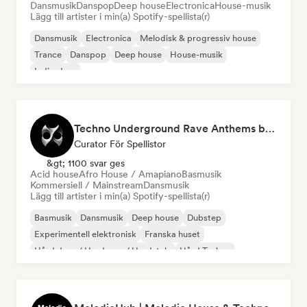
Dansmusik
Danspop
Deep house
Electronica
House-musik
Lägg till artister i min(a) Spotify-spellista(r)
Dansmusik
Electronica
Melodisk & progressiv house
Trance
Danspop
Deep house
House-musik
Indie-dans
Techno Underground Rave Anthems by Orphium
Curator För Spellistor
&gt; 1100 svar ges
Acid house
Afro House / Amapiano
Basmusik
Kommersiell / Mainstream
Dansmusik
Lägg till artister i min(a) Spotify-spellista(r)
Basmusik
Dansmusik
Deep house
Dubstep
Experimentell elektronisk
Franska huset
Hård dans / Hardcore / Hardstyle
Hård Techno