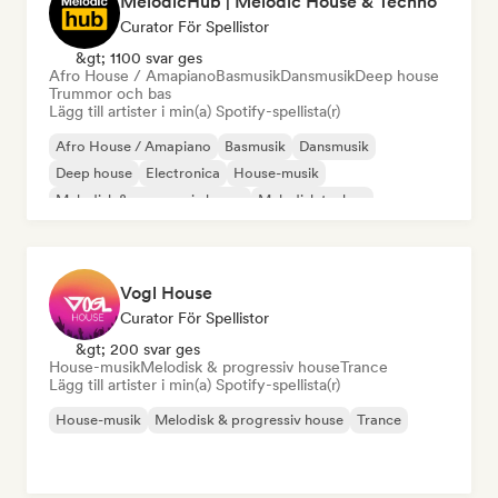
MelodicHub | Melodic House & Techno
Curator För Spellistor
&gt; 1100 svar ges
Afro House / Amapiano
Basmusik
Dansmusik
Deep house
Trummor och bas
Lägg till artister i min(a) Spotify-spellista(r)
Afro House / Amapiano
Basmusik
Dansmusik
Deep house
Electronica
House-musik
Melodisk & progressiv house
Melodisk techno
Vogl House
Curator För Spellistor
&gt; 200 svar ges
House-musik
Melodisk & progressiv house
Trance
Lägg till artister i min(a) Spotify-spellista(r)
House-musik
Melodisk & progressiv house
Trance