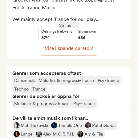
Fresh Trance Music.

We mainly accept Trance for our play...
Se mer
Delningsfrekvens
Givna svar
87%
456
Visa liknande curators
Genrer som accepteras oftast
Dansmusik
Melodisk & progressiv house
Psy-Trance
Techno
Trance
Genrer de också är öppna för
Melodisk & progressiv house
Psy-Trance
De vill ta emot musik som liknar...
Matt Bukovski
Temple One
Rafał Gołda
Lange
Alex M.O.R.P.H.
Aly & Fila