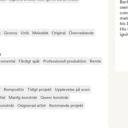
Berl
owne
conn
mel
his 
His
k
Groovy
Unik
Melodisk
Original
Överraskande
igni
r
trumental
Färdigt spår
Professionell produktion
Remix
r
Kompositör
Tidigt projekt
Upplevelse på scen
tial
Manlig konstnär
Queer konstnär
konstnär
Osignerad artist
Kommande projekt