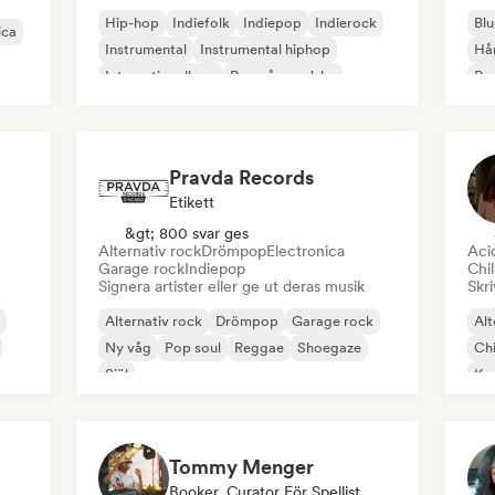
Hip-hop
Indiefolk
Indiepop
Indierock
Blu
ica
Instrumental
Instrumental hiphop
Hå
Internationell rap
Rap på engelska
Psy
Roc
Pravda Records
Etikett
&gt; 800 svar ges
Alternativ rock
Drömpop
Electronica
Aci
Garage rock
Indiepop
Chil
Signera artister eller ge ut deras musik
Skri
Alternativ rock
Drömpop
Garage rock
Alt
Ny våg
Pop soul
Reggae
Shoegaze
Chi
Själ
Kom
Di
Tommy Menger
Booker, Curator För Spellistor