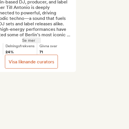
in-based DJ, producer, and label 
r Till Antonio is deeply 
ected to powerful, driving 
odic techno—a sound that fuels 
DJ sets and label releases alike. 
 high-energy performances have 
ted some of Berlin’s most iconic ...
Se mer
Delningsfrekvens
Givna svar
24%
71
Visa liknande curators