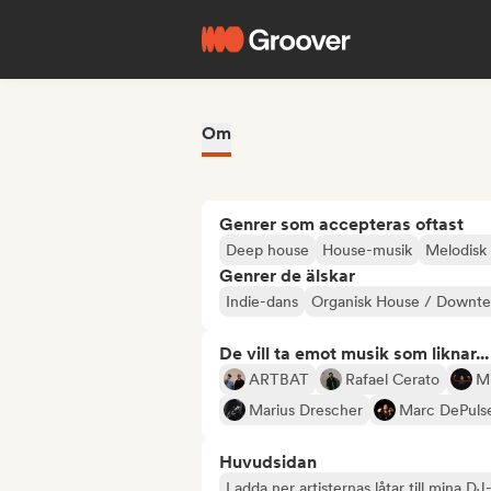
Om
Genrer som accepteras oftast
Deep house
House-musik
Melodisk 
Genrer de älskar
Indie-dans
Organisk House / Downt
De vill ta emot musik som liknar...
ARTBAT
Rafael Cerato
Mi
Marius Drescher
Marc DePuls
Huvudsidan
Ladda ner artisternas låtar till mina DJ