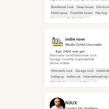
Brasiliansk Funk
Deep house
Electron
Elektropop
Framtida house
Hip-hop
House-musik
Tech House
indie now
Media Outlet/Journalist
&gt; 2400 svar ges
Alternativ rock
Elektronisk rock
Garage rock
Hip-hop
Indiefolk
Skriva artiklar
Alternativ rock
Garage rock
Indiefolk
Indiepop
Indierock
Internationell rap
Metall / Heavy metal
Poprock
N3UX
Curator För Spellistor