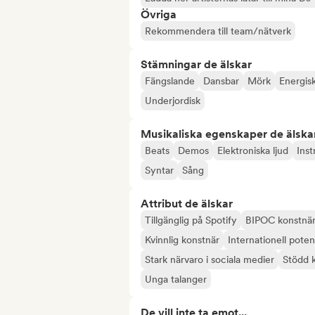
Övriga
Rekommendera till team/nätverk
Stämningar de älskar
Fängslande
Dansbar
Mörk
Energis
Underjordisk
Musikaliska egenskaper de älska
Beats
Demos
Elektroniska ljud
Ins
Syntar
Sång
Attribut de älskar
Tillgänglig på Spotify
BIPOC konstnä
Kvinnlig konstnär
Internationell poten
Stark närvaro i sociala medier
Stödd 
Unga talanger
De vill inte ta emot...