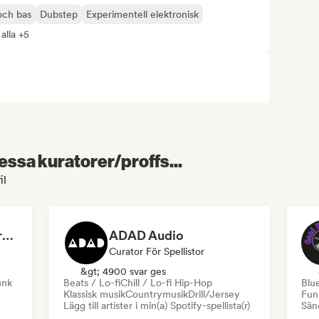
ch bas
Dubstep
Experimentell elektronisk
alla +5
essa kuratorer/proffs...
il
Dreamers Island Entertainment
ADAD Audio
Curator För Spellistor
&gt; 4900 svar ges
unk
Beats / Lo-fi
Chill / Lo-fi Hip-Hop
Blu
Klassisk musik
Countrymusik
Drill/Jersey
Fun
Lägg till artister i min(a) Spotify-spellista(r)
Sänd