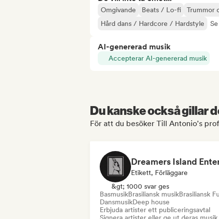
Omgivande
Beats / Lo-fi
Trummor o
Hård dans / Hardcore / Hardstyle
Se 
AI-genererad musik
Accepterar AI-genererad musik
Du kanske också gillar d
För att du besöker Till Antonio's prof
Etikett, Förläggare
&gt; 1000 svar ges
Basmusik
Brasiliansk musik
Brasiliansk F
Dansmusik
Deep house
Erbjuda artister ett publiceringsavtal
Signera artister eller ge ut deras musik