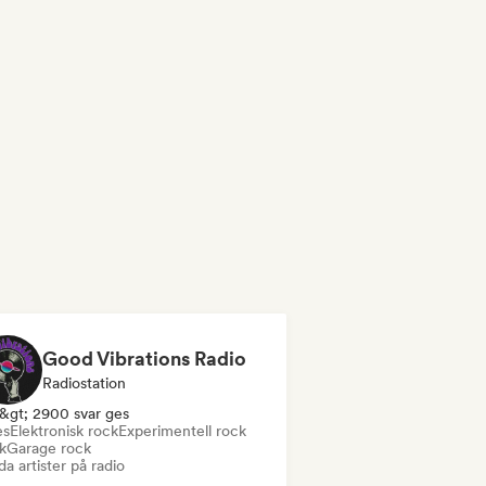
Good Vibrations Radio
Radiostation
&gt; 2900 svar ges
es
Elektronisk rock
Experimentell rock
k
Garage rock
a artister på radio