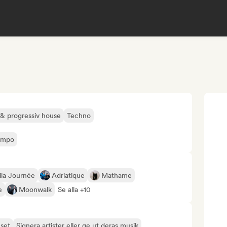
& progressiv house
Techno
empo
la Journée
Adriatique
Mathame
e
Moonwalk
Se alla +10
-set
Signera artister eller ge ut deras musik