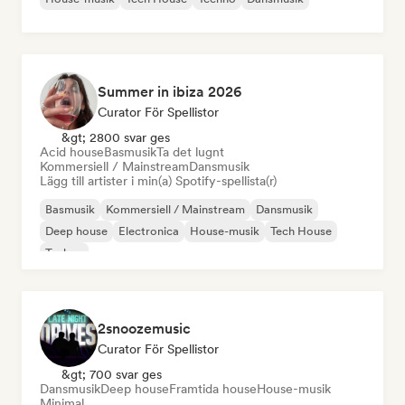
Summer in ibiza 2026
Curator För Spellistor
&gt; 2800 svar ges
Acid house
Basmusik
Ta det lugnt
Kommersiell / Mainstream
Dansmusik
Lägg till artister i min(a) Spotify-spellista(r)
Basmusik
Kommersiell / Mainstream
Dansmusik
Deep house
Electronica
House-musik
Tech House
Techno
2snoozemusic
Curator För Spellistor
&gt; 700 svar ges
Dansmusik
Deep house
Framtida house
House-musik
Minimal