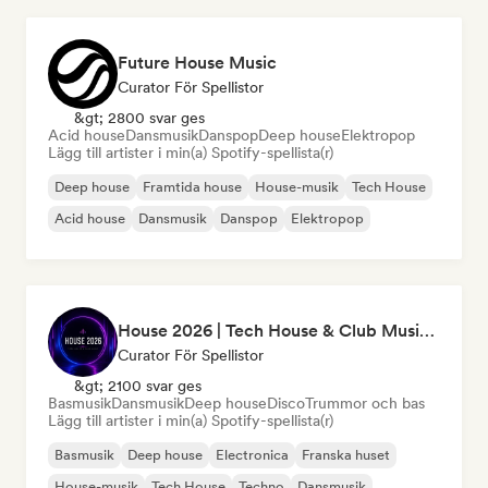
Future House Music
Curator För Spellistor
&gt; 2800 svar ges
Acid house
Dansmusik
Danspop
Deep house
Elektropop
Lägg till artister i min(a) Spotify-spellista(r)
Deep house
Framtida house
House-musik
Tech House
Acid house
Dansmusik
Danspop
Elektropop
House 2026 | Tech House & Club Music 🔥
Curator För Spellistor
&gt; 2100 svar ges
Basmusik
Dansmusik
Deep house
Disco
Trummor och bas
Lägg till artister i min(a) Spotify-spellista(r)
Basmusik
Deep house
Electronica
Franska huset
House-musik
Tech House
Techno
Dansmusik