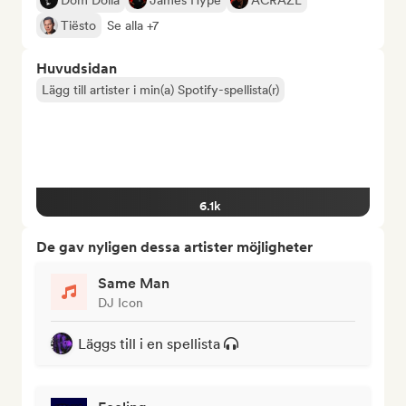
Dom Dolla
James Hype
ACRAZE
Tiësto
Se alla +7
Huvudsidan
Lägg till artister i min(a) Spotify-spellista(r)
6.1k
De gav nyligen dessa artister möjligheter
Same Man
DJ Icon
Läggs till i en spellista