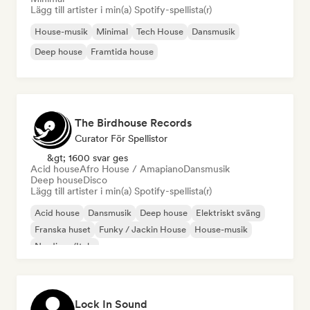
Lägg till artister i min(a) Spotify-spellista(r)
House-musik
Minimal
Tech House
Dansmusik
Deep house
Framtida house
The Birdhouse Records
Curator För Spellistor
&gt; 1600 svar ges
Acid house
Afro House / Amapiano
Dansmusik
Deep house
Disco
Lägg till artister i min(a) Spotify-spellista(r)
Acid house
Dansmusik
Deep house
Elektriskt sväng
Franska huset
Funky / Jackin House
House-musik
Nu-disco/Italo
Lock In Sound