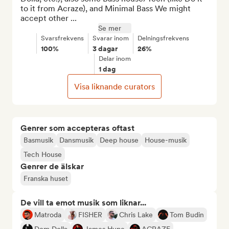
to it from Acraze), and Minimal Bass We might 
accept other ...
Se mer
Svarsfrekvens
Svarar inom
Delningsfrekvens
100%
3 dagar
26%
Delar inom
1 dag
Visa liknande curators
Genrer som accepteras oftast
Basmusik
Dansmusik
Deep house
House-musik
Tech House
Genrer de älskar
Franska huset
De vill ta emot musik som liknar...
Matroda
FISHER
Chris Lake
Tom Budin