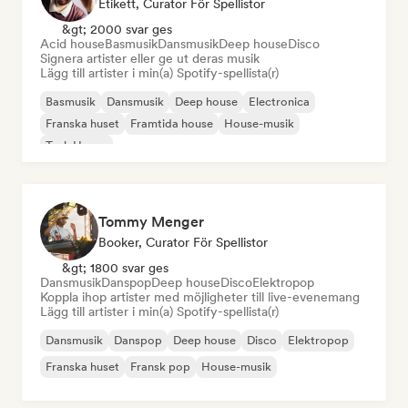
Etikett, Curator För Spellistor
&gt; 2000 svar ges
Acid house
Basmusik
Dansmusik
Deep house
Disco
Signera artister eller ge ut deras musik
Lägg till artister i min(a) Spotify-spellista(r)
Basmusik
Dansmusik
Deep house
Electronica
Franska huset
Framtida house
House-musik
Tech House
Tommy Menger
Booker, Curator För Spellistor
&gt; 1800 svar ges
Dansmusik
Danspop
Deep house
Disco
Elektropop
Koppla ihop artister med möjligheter till live-evenemang
Lägg till artister i min(a) Spotify-spellista(r)
Dansmusik
Danspop
Deep house
Disco
Elektropop
Franska huset
Fransk pop
House-musik