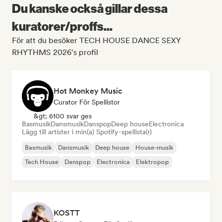
Du kanske också gillar dessa
kuratorer/proffs...
För att du besöker TECH HOUSE DANCE SEXY
RHYTHMS 2026's profil
Hot Monkey Music
Curator För Spellistor
&gt; 6100 svar ges
Basmusik
Dansmusik
Danspop
Deep house
Electronica
Lägg till artister i min(a) Spotify-spellista(r)
Basmusik
Dansmusik
Deep house
House-musik
Tech House
Danspop
Electronica
Elektropop
KOSTT