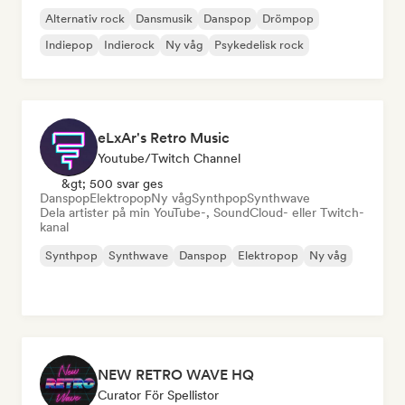
Alternativ rock
Dansmusik
Danspop
Drömpop
Indiepop
Indierock
Ny våg
Psykedelisk rock
eLxAr's Retro Music
Youtube/Twitch Channel
&gt; 500 svar ges
Danspop
Elektropop
Ny våg
Synthpop
Synthwave
Dela artister på min YouTube-, SoundCloud- eller Twitch-
kanal
Synthpop
Synthwave
Danspop
Elektropop
Ny våg
NEW RETRO WAVE HQ
Curator För Spellistor