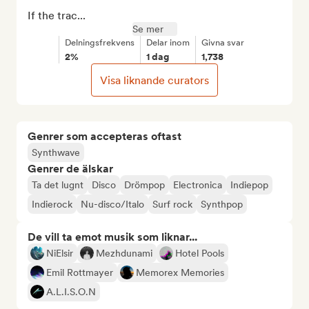
If the trac...
Se mer
Delningsfrekvens
Delar inom
Givna svar
2%
1 dag
1,738
Visa liknande curators
Genrer som accepteras oftast
Synthwave
Genrer de älskar
Ta det lugnt
Disco
Drömpop
Electronica
Indiepop
Indierock
Nu-disco/Italo
Surf rock
Synthpop
De vill ta emot musik som liknar...
NiElsir
Mezhdunami
Hotel Pools
Emil Rottmayer
Memorex Memories
A.L.I.S.O.N