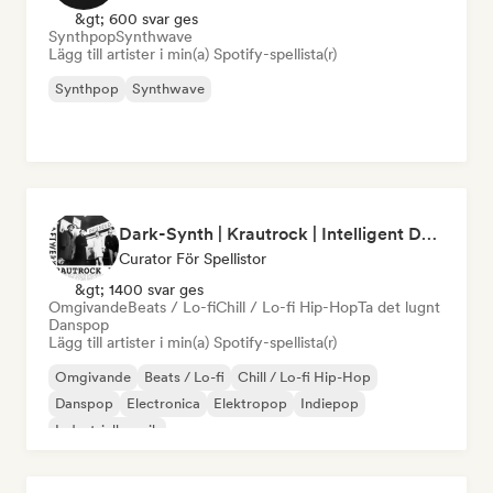
&gt; 600 svar ges
Synthpop
Synthwave
Lägg till artister i min(a) Spotify-spellista(r)
Synthpop
Synthwave
Dark-Synth | Krautrock | Intelligent Dance Music (by Cubby V)
Curator För Spellistor
&gt; 1400 svar ges
Omgivande
Beats / Lo-fi
Chill / Lo-fi Hip-Hop
Ta det lugnt
Danspop
Lägg till artister i min(a) Spotify-spellista(r)
Omgivande
Beats / Lo-fi
Chill / Lo-fi Hip-Hop
Danspop
Electronica
Elektropop
Indiepop
Industriell musik