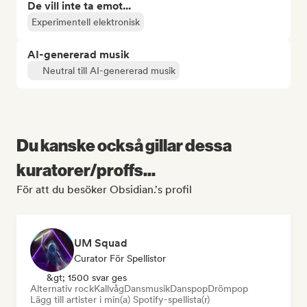
De vill inte ta emot...
Experimentell elektronisk
AI-genererad musik
Neutral till AI-genererad musik
Du kanske också gillar dessa
kuratorer/proffs...
För att du besöker Obsidian.'s profil
UM Squad
Curator För Spellistor
&gt; 1500 svar ges
Alternativ rock
Kallvåg
Dansmusik
Danspop
Drömpop
Lägg till artister i min(a) Spotify-spellista(r)