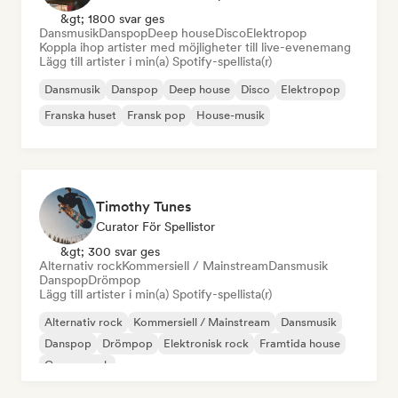
&gt; 1800 svar ges
Dansmusik
Danspop
Deep house
Disco
Elektropop
Koppla ihop artister med möjligheter till live-evenemang
Lägg till artister i min(a) Spotify-spellista(r)
Dansmusik
Danspop
Deep house
Disco
Elektropop
Franska huset
Fransk pop
House-musik
Timothy Tunes
Curator För Spellistor
&gt; 300 svar ges
Alternativ rock
Kommersiell / Mainstream
Dansmusik
Danspop
Drömpop
Lägg till artister i min(a) Spotify-spellista(r)
Alternativ rock
Kommersiell / Mainstream
Dansmusik
Danspop
Drömpop
Elektronisk rock
Framtida house
Garage rock