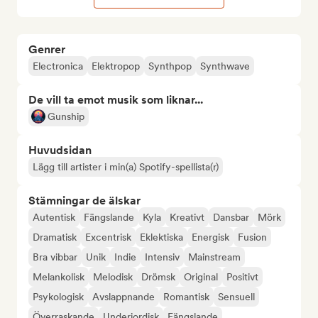
Genrer
Electronica
Elektropop
Synthpop
Synthwave
De vill ta emot musik som liknar...
Gunship
Huvudsidan
Lägg till artister i min(a) Spotify-spellista(r)
Stämningar de älskar
Autentisk
Fängslande
Kyla
Kreativt
Dansbar
Mörk
Dramatisk
Excentrisk
Eklektiska
Energisk
Fusion
Bra vibbar
Unik
Indie
Intensiv
Mainstream
Melankolisk
Melodisk
Drömsk
Original
Positivt
Psykologisk
Avslappnande
Romantisk
Sensuell
Överraskande
Underjordisk
Fängslande