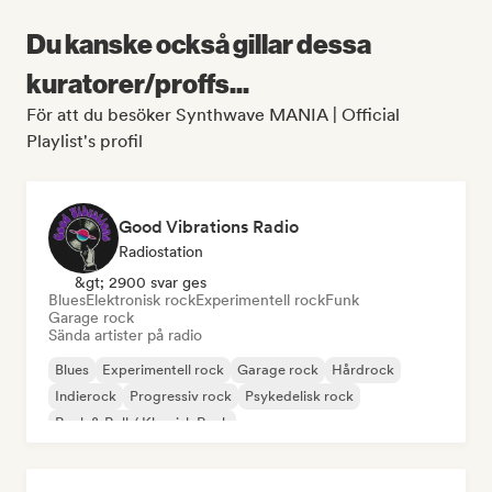
Du kanske också gillar dessa
kuratorer/proffs...
För att du besöker Synthwave MANIA | Official
Playlist's profil
Good Vibrations Radio
Radiostation
&gt; 2900 svar ges
Blues
Elektronisk rock
Experimentell rock
Funk
Garage rock
Sända artister på radio
Blues
Experimentell rock
Garage rock
Hårdrock
Indierock
Progressiv rock
Psykedelisk rock
Rock & Roll / Klassisk Rock