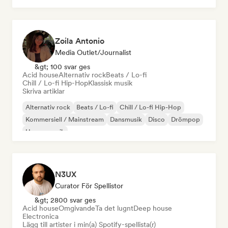
Zoila Antonio
Media Outlet/Journalist
&gt; 100 svar ges
Acid house
Alternativ rock
Beats / Lo-fi
Chill / Lo-fi Hip-Hop
Klassisk musik
Skriva artiklar
Alternativ rock
Beats / Lo-fi
Chill / Lo-fi Hip-Hop
Kommersiell / Mainstream
Dansmusik
Disco
Drömpop
House-musik
N3UX
Curator För Spellistor
&gt; 2800 svar ges
Acid house
Omgivande
Ta det lugnt
Deep house
Electronica
Lägg till artister i min(a) Spotify-spellista(r)