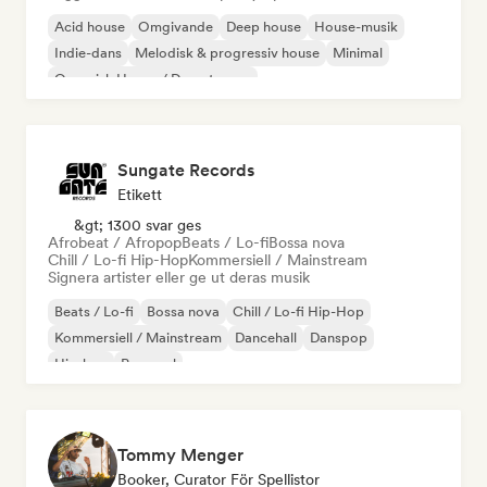
Acid house
Omgivande
Deep house
House-musik
Indie-dans
Melodisk & progressiv house
Minimal
Organisk House / Downtempo
Sungate Records
Etikett
&gt; 1300 svar ges
Afrobeat / Afropop
Beats / Lo-fi
Bossa nova
Chill / Lo-fi Hip-Hop
Kommersiell / Mainstream
Signera artister eller ge ut deras musik
Beats / Lo-fi
Bossa nova
Chill / Lo-fi Hip-Hop
Kommersiell / Mainstream
Dancehall
Danspop
Hip-hop
Pop soul
Tommy Menger
Booker, Curator För Spellistor