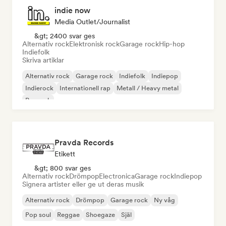
indie now
Media Outlet/Journalist
&gt; 2400 svar ges
Alternativ rock
Elektronisk rock
Garage rock
Hip-hop
Indiefolk
Skriva artiklar
Alternativ rock
Garage rock
Indiefolk
Indiepop
Indierock
Internationell rap
Metall / Heavy metal
Poprock
Pravda Records
Etikett
&gt; 800 svar ges
Alternativ rock
Drömpop
Electronica
Garage rock
Indiepop
Signera artister eller ge ut deras musik
Alternativ rock
Drömpop
Garage rock
Ny våg
Pop soul
Reggae
Shoegaze
Själ