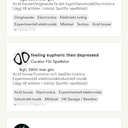
Acid house
Omgivande
Ta det lugnt
Dansmusik
Electronica
Lägg till artister i min(a) Spotify-spellista(r)
Omgivande
Electronica
Elektriskt sväng
Experimentell elektronisk
Minimal
Techno
Acid house
Ta det lugnt
feeling euphoric then depressed
Curator För Spellistor
&gt; 2900 svar ges
Acid house
Trummor och bas
Electronica
Experimentell elektronisk
Industriell musik
Lägg till artister i min(a) Spotify-spellista(r)
Acid house
Electronica
Experimentell elektronisk
Industriell musik
Minimal
UK Garage / Bassline
Trummor och bas