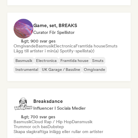
Game, set, BREAKS
Curator För Spellistor
&gt; 900 svar ges
Omgivande
Basmusik
Electronica
Framtida house
Smuts
Lägg till artister i min(a) Spotify-spellista(r)
Basmusik
Electronica
Framtida house
Smuts
Instrumental
UK Garage / Bassline
Omgivande
Breaksdance
Influencer I Sociala Medier
&gt; 700 svar ges
Basmusik
Cloud Rap / Hip Hop
Dansmusik
Trummor och bas
Dubstep
Skapa slagkraftiga inlägg eller rullar om artister