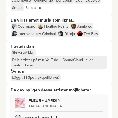
Acid house
Omgivande
Dancehall
Dub
Dubstep
Smuts
Se alla +5
De vill ta emot musik som liknar...
Overmono
Floating Points
Jamie xx
Interplanetary Criminal
Dillinja
Zed Bias
Huvudsidan
Skriva artiklar
Dela artister på min YouTube-, SoundCloud- eller
Twitch-kanal
Övriga
Lägg till i Spotify-spellista(er)
De gav nyligen dessa artister möjligheter
FLEUR - JARDIN
TAIGA TOKUNAGA