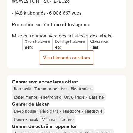
@SWL2TON || 20/12/2023

‧ 14,8 k abonnés ‧ 6 006 667 vues

Promotion sur YouTube et Instagram.

Mise en relation avec des artistes et des labels.
Svarsfrekvens
Delningsfrekvens
Givna svar
96%
4%
1,195
Visa liknande curators
Genrer som accepteras oftast
Basmusik
Trummor och bas
Electronica
Experimentell elektronisk
UK Garage / Bassline
Genrer de älskar
Deep house
Hård dans / Hardcore / Hardstyle
House-musik
Minimal
Techno
Genrer de också är öppna för