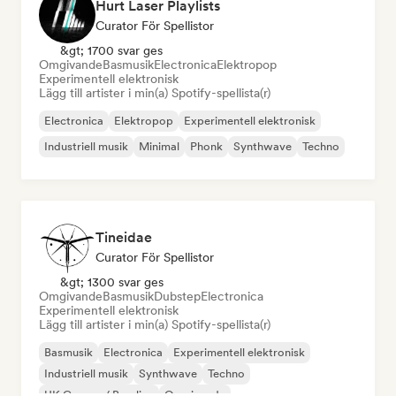
Hurt Laser Playlists
Curator För Spellistor
&gt; 1700 svar ges
Omgivande
Basmusik
Electronica
Elektropop
Experimentell elektronisk
Lägg till artister i min(a) Spotify-spellista(r)
Electronica
Elektropop
Experimentell elektronisk
Industriell musik
Minimal
Phonk
Synthwave
Techno
Tineidae
Curator För Spellistor
&gt; 1300 svar ges
Omgivande
Basmusik
Dubstep
Electronica
Experimentell elektronisk
Lägg till artister i min(a) Spotify-spellista(r)
Basmusik
Electronica
Experimentell elektronisk
Industriell musik
Synthwave
Techno
UK Garage / Bassline
Omgivande