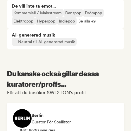
De vill inte ta emot...
Kommersiell / Mainstream
Danspop
Drömpop
Elektropop
Hyperpop
Indiepop
Se alla +9
AI-genererad musik
Neutral till AI-genererad musik
Du kanske också gillar dessa
kuratorer/proffs...
För att du besöker SWL2TON's profil
8erlin
Curator För Spellistor
&gt; 8600 svar ges