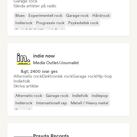
Garage rock
Sända artister på radio
Blues
Experimentell rock
Garage rock
Hårdrock
Indierock
Progressiv rock
Psykedelisk rock
Rock & Roll / Klassisk Rock
indie now
Media Outlet/Journalist
&gt; 2400 svar ges
Alternativ rock
Elektronisk rock
Garage rock
Hip-hop
Indiefolk
Skriva artiklar
Alternativ rock
Garage rock
Indiefolk
Indiepop
Indierock
Internationell rap
Metall / Heavy metal
Poprock
Pravda Records