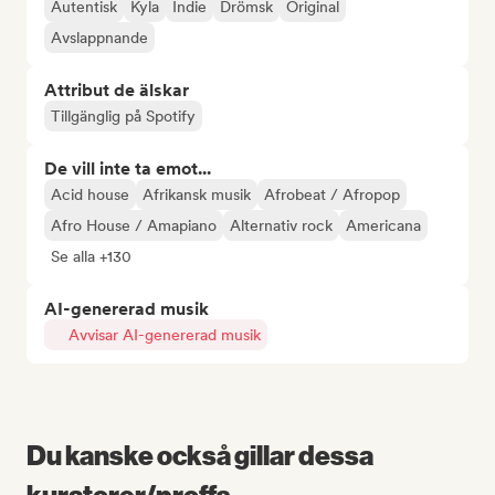
Autentisk
Kyla
Indie
Drömsk
Original
Avslappnande
Attribut de älskar
Tillgänglig på Spotify
De vill inte ta emot...
Acid house
Afrikansk musik
Afrobeat / Afropop
Afro House / Amapiano
Alternativ rock
Americana
Se alla +130
AI-genererad musik
Avvisar AI-genererad musik
Du kanske också gillar dessa
kuratorer/proffs...