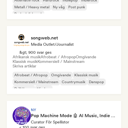
Alternativ rock
Hårdrock
Indiepop
Indierock
Metall / Heavy metal
Ny våg
Post punk
Psykedelisk rock
songweb.net
Media Outlet/Journalist
&gt; 900 svar ges
Afrikansk musik
Afrobeat / Afropop
Omgivande
Klassisk musik
Kommersiell / Mainstream
Skriva artiklar
Afrobeat / Afropop
Omgivande
Klassisk musik
Kommersiell / Mainstream
Countrymusik
Danspop
Drill/Jersey
Hip-hop
NY
Pop Machine Mode 🤖 AI Music, Indie Pop & Dream Pop
Curator För Spellistor
< 100 svar ges