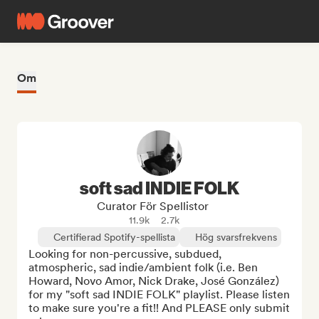
Om
soft sad INDIE FOLK
Curator För Spellistor
11.9k
2.7k
Certifierad Spotify-spellista
Hög svarsfrekvens
Looking for non-percussive, subdued, 
atmospheric, sad indie/ambient folk (i.e. Ben 
Howard, Novo Amor, Nick Drake, José González) 
for my "soft sad INDIE FOLK" playlist. Please listen 
to make sure you're a fit!! And PLEASE only submit 