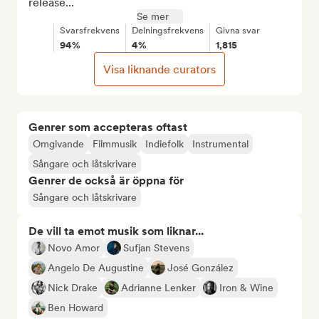
release...
Se mer
Svarsfrekvens
Delningsfrekvens
Givna svar
94%
4%
1,815
Visa liknande curators
Genrer som accepteras oftast
Omgivande
Filmmusik
Indiefolk
Instrumental
Sångare och låtskrivare
Genrer de också är öppna för
Sångare och låtskrivare
De vill ta emot musik som liknar...
Novo Amor
Sufjan Stevens
Angelo De Augustine
José González
Nick Drake
Adrianne Lenker
Iron & Wine
Ben Howard