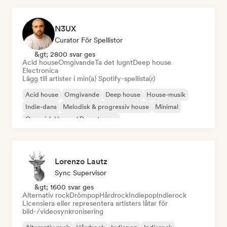
N3UX
Curator För Spellistor
&gt; 2800 svar ges
Acid house
Omgivande
Ta det lugnt
Deep house
Electronica
Lägg till artister i min(a) Spotify-spellista(r)
Acid house
Omgivande
Deep house
House-musik
Indie-dans
Melodisk & progressiv house
Minimal
Organisk House / Downtempo
Lorenzo Lautz
Sync Supervisor
&gt; 1600 svar ges
Alternativ rock
Drömpop
Hårdrock
Indiepop
Indierock
Licensiera eller representera artisters låtar för
bild-/videosynkronisering