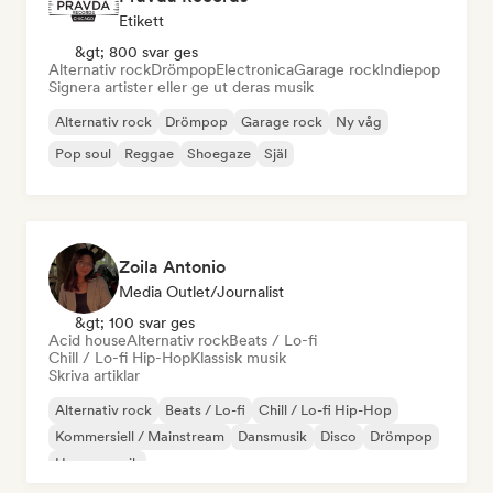
Etikett
&gt; 800 svar ges
Alternativ rock
Drömpop
Electronica
Garage rock
Indiepop
Signera artister eller ge ut deras musik
Alternativ rock
Drömpop
Garage rock
Ny våg
Pop soul
Reggae
Shoegaze
Själ
Zoila Antonio
Media Outlet/Journalist
&gt; 100 svar ges
Acid house
Alternativ rock
Beats / Lo-fi
Chill / Lo-fi Hip-Hop
Klassisk musik
Skriva artiklar
Alternativ rock
Beats / Lo-fi
Chill / Lo-fi Hip-Hop
Kommersiell / Mainstream
Dansmusik
Disco
Drömpop
House-musik