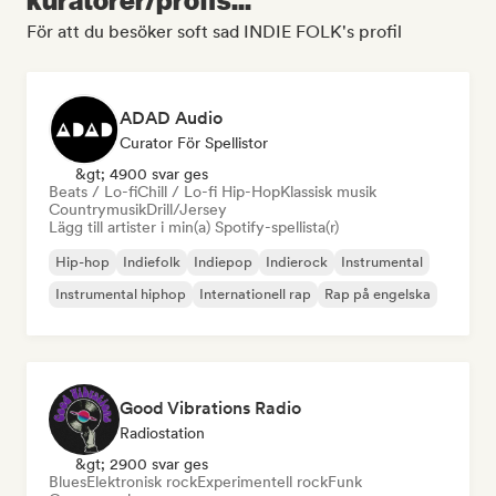
För att du besöker soft sad INDIE FOLK's profil
ADAD Audio
Curator För Spellistor
&gt; 4900 svar ges
Beats / Lo-fi
Chill / Lo-fi Hip-Hop
Klassisk musik
Countrymusik
Drill/Jersey
Lägg till artister i min(a) Spotify-spellista(r)
Hip-hop
Indiefolk
Indiepop
Indierock
Instrumental
Instrumental hiphop
Internationell rap
Rap på engelska
Good Vibrations Radio
Radiostation
&gt; 2900 svar ges
Blues
Elektronisk rock
Experimentell rock
Funk