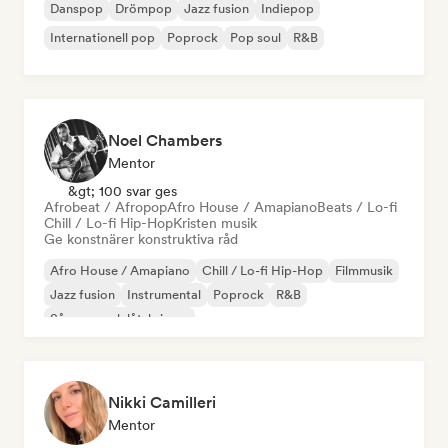
Danspop
Drömpop
Jazz fusion
Indiepop
Internationell pop
Poprock
Pop soul
R&B
Noel Chambers
Mentor
&gt; 100 svar ges
Afrobeat / Afropop
Afro House / Amapiano
Beats / Lo-fi
Chill / Lo-fi Hip-Hop
Kristen musik
Ge konstnärer konstruktiva råd
Afro House / Amapiano
Chill / Lo-fi Hip-Hop
Filmmusik
Jazz fusion
Instrumental
Poprock
R&B
Sångare och låtskrivare
Nikki Camilleri
Mentor