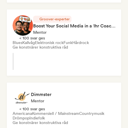
Groover-experter
Boost Your Social Media in a 1hr Coaching Session
Mentor
< 100 svar ges
Blues
Kallvåg
Elektronisk rock
Funk
Hårdrock
Ge konstnärer konstruktiva råd
Dimmster
Mentor
< 100 svar ges
Americana
Kommersiell / Mainstream
Countrymusik
Drömpop
Indiefolk
Ge konstnärer konstruktiva råd