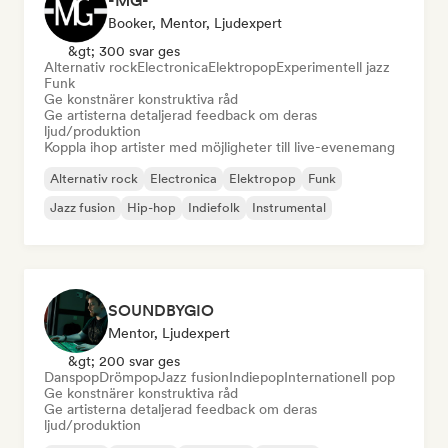
-MG-
Booker, Mentor, Ljudexpert
&gt; 300 svar ges
Alternativ rock
Electronica
Elektropop
Experimentell jazz
Funk
Ge konstnärer konstruktiva råd
Ge artisterna detaljerad feedback om deras
ljud/produktion
Koppla ihop artister med möjligheter till live-evenemang
Alternativ rock
Electronica
Elektropop
Funk
Jazz fusion
Hip-hop
Indiefolk
Instrumental
SOUNDBYGIO
Mentor, Ljudexpert
&gt; 200 svar ges
Danspop
Drömpop
Jazz fusion
Indiepop
Internationell pop
Ge konstnärer konstruktiva råd
Ge artisterna detaljerad feedback om deras
ljud/produktion