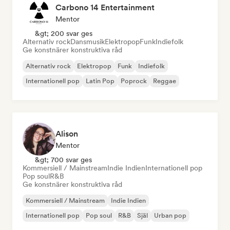
Carbono 14 Entertainment
Mentor
&gt; 200 svar ges
Alternativ rock
Dansmusik
Elektropop
Funk
Indiefolk
Ge konstnärer konstruktiva råd
Alternativ rock
Elektropop
Funk
Indiefolk
Internationell pop
Latin Pop
Poprock
Reggae
Alison
Mentor
&gt; 700 svar ges
Kommersiell / Mainstream
Indie Indien
Internationell pop
Pop soul
R&B
Ge konstnärer konstruktiva råd
Kommersiell / Mainstream
Indie Indien
Internationell pop
Pop soul
R&B
Själ
Urban pop