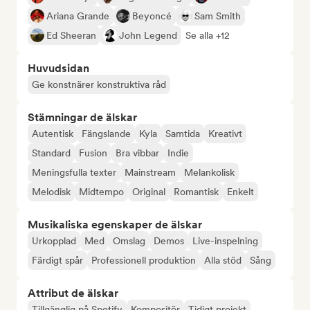
Ariana Grande
Beyoncé
Sam Smith
Ed Sheeran
John Legend
Se alla +12
Huvudsidan
Ge konstnärer konstruktiva råd
Stämningar de älskar
Autentisk
Fängslande
Kyla
Samtida
Kreativt
Standard
Fusion
Bra vibbar
Indie
Meningsfulla texter
Mainstream
Melankolisk
Melodisk
Midtempo
Original
Romantisk
Enkelt
Musikaliska egenskaper de älskar
Urkopplad
Med
Omslag
Demos
Live-inspelning
Färdigt spår
Professionell produktion
Alla stöd
Sång
Attribut de älskar
Tillgänglig på Spotify
Kompositör
Tidigt projekt