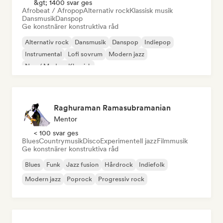
&gt; 1400 svar ges
Afrobeat / Afropop
Alternativ rock
Klassisk musik
Dansmusik
Danspop
Ge konstnärer konstruktiva råd
Alternativ rock
Dansmusik
Danspop
Indiepop
Instrumental
Lofi sovrum
Modern jazz
Neo / Modern Klassisk
Raghuraman Ramasubramanian
Mentor
< 100 svar ges
Blues
Countrymusik
Disco
Experimentell jazz
Filmmusik
Ge konstnärer konstruktiva råd
Blues
Funk
Jazz fusion
Hårdrock
Indiefolk
Modern jazz
Poprock
Progressiv rock