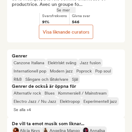
productrice. Avec un groupe fo...
Se mer
Svarsfrekvens
Givna svar
91%
546
Visa liknande curators
Genrer
Canzone Italiana
Elektriskt sväng
Jazz fusion
Internationell pop
Modern jazz
Poprock
Pop soul
R&B
Sångare och låtskrivare
Själ
Genrer de också är öppna för
Alternativ rock
Blues
Kommersiell / Mainstream
Electro Jazz / Nu Jazz
Elektropop
Experimentell jazz
Se alla +4
De vill ta emot musik som liknar...
Alicia Keys
Angelina Mango
Annalisa