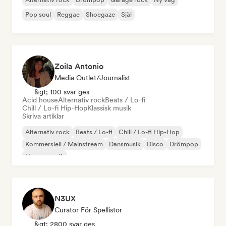
Pop soul
Reggae
Shoegaze
Själ
Zoila Antonio
Media Outlet/Journalist
&gt; 100 svar ges
Acid house
Alternativ rock
Beats / Lo-fi
Chill / Lo-fi Hip-Hop
Klassisk musik
Skriva artiklar
Alternativ rock
Beats / Lo-fi
Chill / Lo-fi Hip-Hop
Kommersiell / Mainstream
Dansmusik
Disco
Drömpop
House-musik
N3UX
Curator För Spellistor
&gt; 2800 svar ges