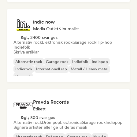
indie now
Media Outlet/Journalist
&gt; 2400 svar ges
Alternativ rock
Elektronisk rock
Garage rock
Hip-hop
Indiefolk
Skriva artiklar
Alternativ rock
Garage rock
Indiefolk
Indiepop
Indierock
Internationell rap
Metall / Heavy metal
Poprock
Pravda Records
Etikett
&gt; 800 svar ges
Alternativ rock
Drömpop
Electronica
Garage rock
Indiepop
Signera artister eller ge ut deras musik
Alternativ rock
Drömpop
Garage rock
Ny våg