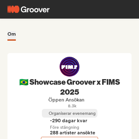
Om
🇧🇷 Showcase Groover x FIMS
2025
Öppen Ansökan
8.3k
Organiserar evenemang
-290 dagar kvar
Före stängning
288 artister ansökte