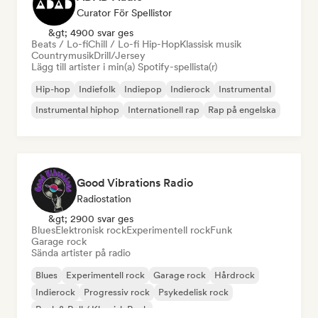
Curator För Spellistor
&gt; 4900 svar ges
Beats / Lo-fi
Chill / Lo-fi Hip-Hop
Klassisk musik
Countrymusik
Drill/Jersey
Lägg till artister i min(a) Spotify-spellista(r)
Hip-hop
Indiefolk
Indiepop
Indierock
Instrumental
Instrumental hiphop
Internationell rap
Rap på engelska
Good Vibrations Radio
Radiostation
&gt; 2900 svar ges
Blues
Elektronisk rock
Experimentell rock
Funk
Garage rock
Sända artister på radio
Blues
Experimentell rock
Garage rock
Hårdrock
Indierock
Progressiv rock
Psykedelisk rock
Rock & Roll / Klassisk Rock