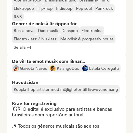
Alternativ rock
Brasiliansk musik
Brasiliansk Funk
Elektropop
Hip-hop
Indiepop
Pop soul
Punkrock
R&B
Genrer de också är öppna för
Bossa nova
Dansmusik
Danspop
Electronica
Electro Jazz / Nu Jazz
Melodisk & progressiv house
Se alla +4
De vill ta emot musik som liknar...
Gaivota Naves
KalangoDuo
Estela Ceregatti
Huvudsidan
Koppla ihop artister med möjligheter till live-evenemang
Krav för registrering
🇧🇷 O edital é exclusivo para artistas e bandas 
brasileiras com repertório autoral

🎶 Todos os gêneros musicais são aceitos
