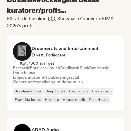
kuratorer/proffs...
För att du besöker 🇧🇷 Showcase Groover x FIMS
2025's profil
Dreamers Island Entertainment
Etikett, Förläggare
&gt; 1000 svar ges
Basmusik
Brasiliansk musik
Brasiliansk Funk
Dansmusik
Deep house
Erbjuda artister ett publiceringsavtal
Signera artister eller ge ut deras musik
Brasiliansk Funk
Deep house
Electronica
Elektropop
Framtida house
Hip-hop
House-musik
Tech House
ADAD Audio