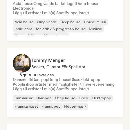
Acid house
Omgivande
Ta det lugnt
Deep house
Electronica
Lägg till artister i min(a) Spotify-spellista(r)
Acid house
Omgivande
Deep house
House-musik
Indie-dans
Melodisk & progressiv house
Minimal
Organisk House / Downtempo
Tommy Menger
Booker, Curator För Spellistor
&gt; 1800 svar ges
Dansmusik
Danspop
Deep house
Disco
Elektropop
Koppla ihop artister med möjligheter till live-evenemang
Lägg till artister i min(a) Spotify-spellista(r)
Dansmusik
Danspop
Deep house
Disco
Elektropop
Franska huset
Fransk pop
House-musik