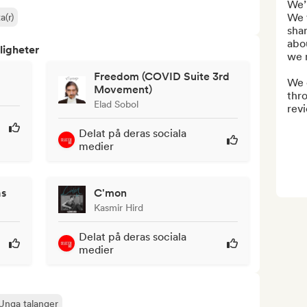
We’r
We 
a(r)
shar
abo
ligheter
we 
Freedom (COVID Suite 3rd
We 
Movement)
thro
Elad Sobol
revi
Delat på deras sociala
medier
as
C'mon
Kasmir Hird
Delat på deras sociala
medier
Unga talanger