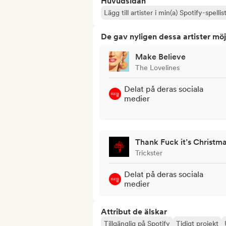
Huvudsidan
Lägg till artister i min(a) Spotify-spellist
De gav nyligen dessa artister möj
Make Believe
The Lovelines
Delat på deras sociala
medier
Thank Fuck it’s Christm
Trickster
Delat på deras sociala
medier
Attribut de älskar
Tillgänglig på Spotify
Tidigt projekt