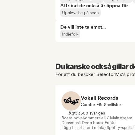
Attribut de också är öppna för
Upplevelse på scen
De vill inte ta emot...
Indiefolk
Du kanske också gillar d
För att du besöker SelectorMx's prof
Vokall Records
Curator För Spellistor
&gt; 3500 svar ges
Bossa nova
Kommersiell / Mainstream
Dansmusik
Deep house
Funk
Lägg till artister i min(a) Spotify-spellist