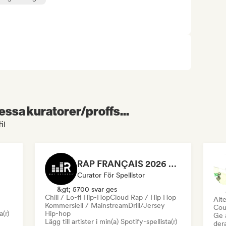
essa kuratorer/proffs...
il
RAP FRANÇAIS 2026 🔥🇫🇷 (Way Records)
Curator För Spellistor
&gt; 5700 svar ges
Chill / Lo-fi Hip-Hop
Cloud Rap / Hip Hop
Alte
Kommersiell / Mainstream
Drill/Jersey
Cou
a(r)
Hip-hop
Ge 
Lägg till artister i min(a) Spotify-spellista(r)
der