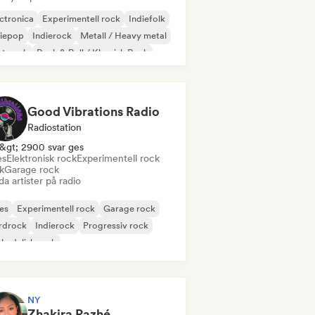
ctronica
Experimentell rock
Indiefolk
diepop
Indierock
Metall / Heavy metal
st punk
Rock & Roll / Klassisk Rock
Good Vibrations Radio
Radiostation
&gt; 2900 svar ges
es
Elektronisk rock
Experimentell rock
k
Garage rock
a artister på radio
es
Experimentell rock
Garage rock
rdrock
Indierock
Progressiv rock
kedelisk rock
k & Roll / Klassisk Rock
NY
Zhakira Razhé