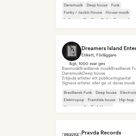
Dansmusik
Deep house
Funk
Funky / Jackin House
House-musik
Indiepop
Nu-disco/Italo
Pop soul
Etikett, Förläggare
&gt; 1000 svar ges
Basmusik
Brasiliansk musik
Brasiliansk F
Dansmusik
Deep house
Erbjuda artister ett publiceringsavtal
Signera artister eller ge ut deras musik
Brasiliansk Funk
Deep house
Electron
Elektropop
Framtida house
Hip-hop
House-musik
Tech House
Pravda Records