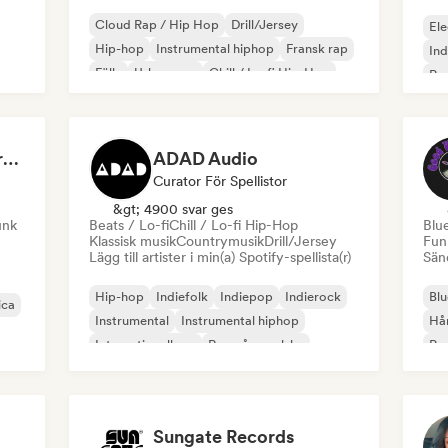
Cloud Rap / Hip Hop
Drill/Jersey
Ele
Hip-hop
Instrumental hiphop
Fransk rap
In
Fälla
Urban pop
Chill / Lo-fi Hip-Hop
Po
Dreamers Island Entertainment
ADAD Audio
Curator För Spellistor
&gt; 4900 svar ges
unk
Beats / Lo-fi
Chill / Lo-fi Hip-Hop
Blu
Klassisk musik
Countrymusik
Drill/Jersey
Fun
Lägg till artister i min(a) Spotify-spellista(r)
Sänd
Hip-hop
Indiefolk
Indiepop
Indierock
Blu
ica
Instrumental
Instrumental hiphop
Hå
Internationell rap
Rap på engelska
Psy
Roc
Sungate Records