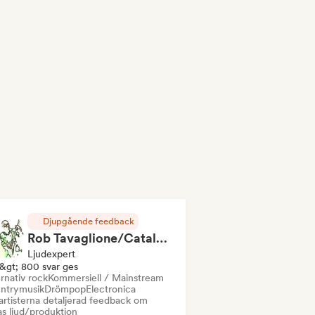
Djupgående feedback
Rob Tavaglione/Catalyst Recording
Ljudexpert
&gt; 800 svar ges
rnativ rock
Kommersiell / Mainstream
ntrymusik
Drömpop
Electronica
artisterna detaljerad feedback om
as ljud/produktion