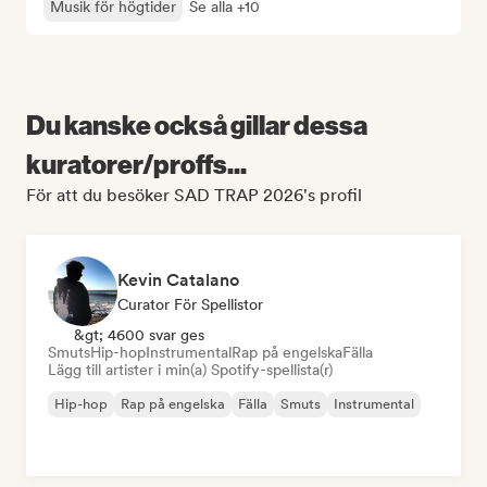
Musik för högtider
Se alla +10
Du kanske också gillar dessa
kuratorer/proffs...
För att du besöker SAD TRAP 2026's profil
Kevin Catalano
Curator För Spellistor
&gt; 4600 svar ges
Smuts
Hip-hop
Instrumental
Rap på engelska
Fälla
Lägg till artister i min(a) Spotify-spellista(r)
Hip-hop
Rap på engelska
Fälla
Smuts
Instrumental