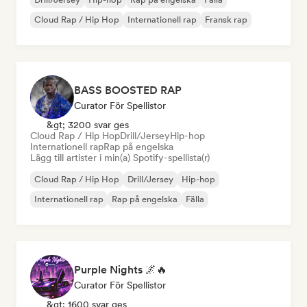
Cloud Rap / Hip Hop
Internationell rap
Fransk rap
BASS BOOSTED RAP
Curator För Spellistor
&gt; 3200 svar ges
Cloud Rap / Hip Hop
Drill/Jersey
Hip-hop
Internationell rap
Rap på engelska
Lägg till artister i min(a) Spotify-spellista(r)
Cloud Rap / Hip Hop
Drill/Jersey
Hip-hop
Internationell rap
Rap på engelska
Fälla
Purple Nights 🌌🔥
Curator För Spellistor
&gt; 1600 svar ges