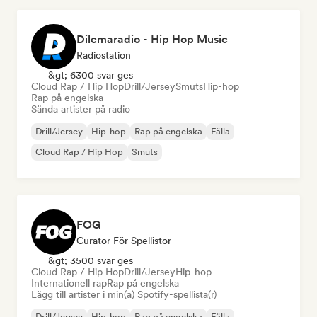
Dilemaradio - Hip Hop Music
Radiostation
&gt; 6300 svar ges
Cloud Rap / Hip Hop
Drill/Jersey
Smuts
Hip-hop
Rap på engelska
Sända artister på radio
Drill/Jersey
Hip-hop
Rap på engelska
Fälla
Cloud Rap / Hip Hop
Smuts
FOG
Curator För Spellistor
&gt; 3500 svar ges
Cloud Rap / Hip Hop
Drill/Jersey
Hip-hop
Internationell rap
Rap på engelska
Lägg till artister i min(a) Spotify-spellista(r)
Drill/Jersey
Hip-hop
Rap på engelska
Fälla