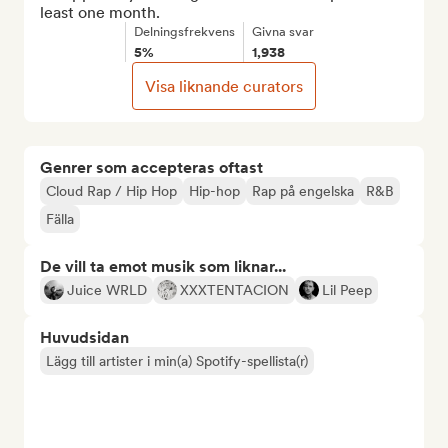
least one month.
Delningsfrekvens
Givna svar
5%
1,938
Visa liknande curators
Genrer som accepteras oftast
Cloud Rap / Hip Hop
Hip-hop
Rap på engelska
R&B
Fälla
De vill ta emot musik som liknar...
Juice WRLD
XXXTENTACION
Lil Peep
Huvudsidan
Lägg till artister i min(a) Spotify-spellista(r)