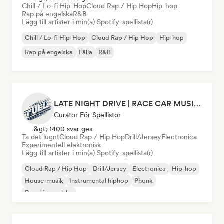
Chill / Lo-fi Hip-Hop
Cloud Rap / Hip Hop
Hip-hop
Rap på engelska
R&B
Lägg till artister i min(a) Spotify-spellista(r)
Chill / Lo-fi Hip-Hop
Cloud Rap / Hip Hop
Hip-hop
Rap på engelska
Fälla
R&B
LATE NIGHT DRIVE | RACE CAR MUSIC (by THEFUEL)
Curator För Spellistor
&gt; 1400 svar ges
Ta det lugnt
Cloud Rap / Hip Hop
Drill/Jersey
Electronica
Experimentell elektronisk
Lägg till artister i min(a) Spotify-spellista(r)
Cloud Rap / Hip Hop
Drill/Jersey
Electronica
Hip-hop
House-musik
Instrumental hiphop
Phonk
Rap på engelska