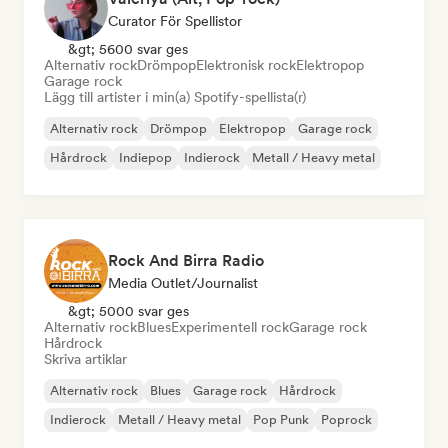
Curator För Spellistor
&gt; 5600 svar ges
Alternativ rock
Drömpop
Elektronisk rock
Elektropop
Garage rock
Lägg till artister i min(a) Spotify-spellista(r)
Alternativ rock
Drömpop
Elektropop
Garage rock
Hårdrock
Indiepop
Indierock
Metall / Heavy metal
Rock And Birra Radio
Media Outlet/Journalist
&gt; 5000 svar ges
Alternativ rock
Blues
Experimentell rock
Garage rock
Hårdrock
Skriva artiklar
Alternativ rock
Blues
Garage rock
Hårdrock
Indierock
Metall / Heavy metal
Pop Punk
Poprock