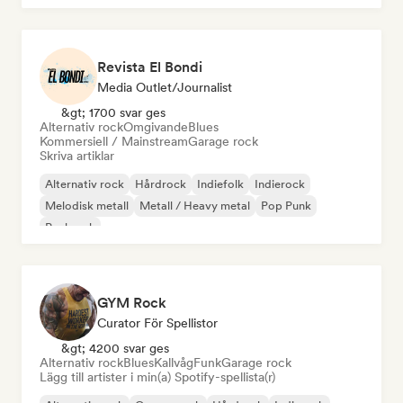
Revista El Bondi
Media Outlet/Journalist
&gt; 1700 svar ges
Alternativ rock
Omgivande
Blues
Kommersiell / Mainstream
Garage rock
Skriva artiklar
Alternativ rock
Hårdrock
Indiefolk
Indierock
Melodisk metall
Metall / Heavy metal
Pop Punk
Punkrock
GYM Rock
Curator För Spellistor
&gt; 4200 svar ges
Alternativ rock
Blues
Kallvåg
Funk
Garage rock
Lägg till artister i min(a) Spotify-spellista(r)