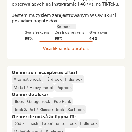
obserwujących na Instagramie i 48 tys. na TikToku.

Jestem muzykiem zarejestrowanym w OMB-SP i 
posiadam bogate doś...
Se mer
Svarsfrekvens
Delningsfrekvens
Givna svar
95%
55%
442
Visa liknande curators
Genrer som accepteras oftast
Alternativ rock
Hårdrock
Indierock
Metall / Heavy metal
Poprock
Genrer de älskar
Blues
Garage rock
Pop Punk
Rock & Roll / Klassisk Rock
Surf rock
Genrer de också är öppna för
Död / Thrash
Experimentell rock
Indierock
Melodisk metall
Punkrock