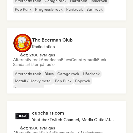
Alternativ rock
Garage rock
Hårdrock
Indierock
Pop Punk
Progressiv rock
Punkrock
Surf rock
The Beerman Club
Radiostation
&gt; 2100 svar ges
Alternativ rock
Americana
Blues
Countrymusik
Funk
Sända artister på radio
Alternativ rock
Blues
Garage rock
Hårdrock
Metall / Heavy metal
Pop Punk
Poprock
Progressiv rock
cupchairs.com
Youtube/Twitch Channel, Media Outlet/Journalist
&gt; 1500 svar ges
Alternativ rock
Kallvåg
Kommersiell / Mainstream