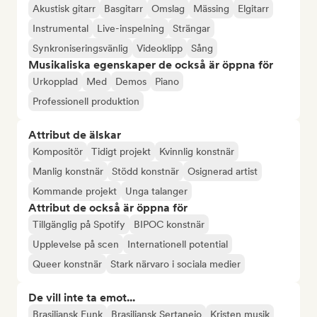
Akustisk gitarr
Basgitarr
Omslag
Mässing
Elgitarr
Instrumental
Live-inspelning
Strängar
Synkroniseringsvänlig
Videoklipp
Sång
Musikaliska egenskaper de också är öppna för
Urkopplad
Med
Demos
Piano
Professionell produktion
Attribut de älskar
Kompositör
Tidigt projekt
Kvinnlig konstnär
Manlig konstnär
Stödd konstnär
Osignerad artist
Kommande projekt
Unga talanger
Attribut de också är öppna för
Tillgänglig på Spotify
BIPOC konstnär
Upplevelse på scen
Internationell potential
Queer konstnär
Stark närvaro i sociala medier
De vill inte ta emot...
Brasiliansk Funk
Brasiliansk Sertanejo
Kristen musik