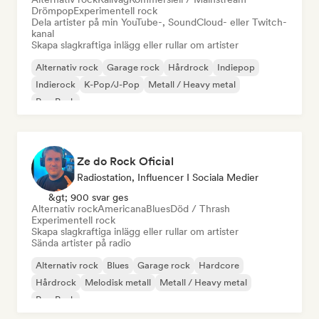
Drömpop
Experimentell rock
Dela artister på min YouTube-, SoundCloud- eller Twitch-
kanal
Skapa slagkraftiga inlägg eller rullar om artister
Alternativ rock
Garage rock
Hårdrock
Indiepop
Indierock
K-Pop/J-Pop
Metall / Heavy metal
Pop Punk
Ze do Rock Oficial
Radiostation, Influencer I Sociala Medier
&gt; 900 svar ges
Alternativ rock
Americana
Blues
Död / Thrash
Experimentell rock
Skapa slagkraftiga inlägg eller rullar om artister
Sända artister på radio
Alternativ rock
Blues
Garage rock
Hardcore
Hårdrock
Melodisk metall
Metall / Heavy metal
Pop Punk