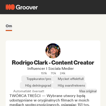
Om
Rodrigo Clark - Content Creator
Influencer I Sociala Medier
151k
70k
24k
Toppkurator/pro
Mycket effektfull
Hög delningsgrad
Hög svarsfrekvens
Automatiskt översatt
Visa original
TWÓRCA TREŚCI — Wybrane utwory będą 
udostępniane w oryginalnych filmach w moich 
mediach społecznościowych, osiągając 151 tys. 