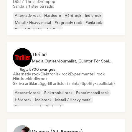
Död / Thrash
Drömpop
Sända artister på radio
Alternativ rock
Hardcore
Hårdrock
Indierock
Metall / Heavy metal
Progressiv rock
Punkrock
Rock & Roll / Klassisk Rock
Thriller
Media Outlet/Journalist, Curator För Spellistor
&gt; 5700 svar ges
Alternativ rock
Elektronisk rock
Experimentell rock
Hårdrock
Indierock
Skriva artiklar
Lägg till artister i min(a) Spotify-spellista(r)
Alternativ rock
Elektronisk rock
Experimentell rock
Hårdrock
Indierock
Metall / Heavy metal
Progressiv rock
Punkrock
Valeriya (Alt, Pop-rock)