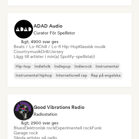
ADAD Audio
Curator För Spellistor
&gt; 4900 svar ges
Beats / Lo-fi
Chill / Lo-fi Hip-Hop
Klassisk musik
Countrymusik
Drill/Jersey
Lägg till artister i min(a) Spotify-spellista(r)
Hip-hop
Indiefolk
Indiepop
Indierock
Instrumental
Instrumental hiphop
Internationell rap
Rap på engelska
Good Vibrations Radio
Radiostation
&gt; 2900 svar ges
Blues
Elektronisk rock
Experimentell rock
Funk
Garage rock
Sända artister på radio