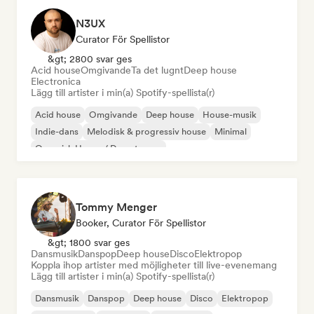
N3UX
Curator För Spellistor
&gt; 2800 svar ges
Acid house
Omgivande
Ta det lugnt
Deep house
Electronica
Lägg till artister i min(a) Spotify-spellista(r)
Acid house
Omgivande
Deep house
House-musik
Indie-dans
Melodisk & progressiv house
Minimal
Organisk House / Downtempo
Tommy Menger
Booker, Curator För Spellistor
&gt; 1800 svar ges
Dansmusik
Danspop
Deep house
Disco
Elektropop
Koppla ihop artister med möjligheter till live-evenemang
Lägg till artister i min(a) Spotify-spellista(r)
Dansmusik
Danspop
Deep house
Disco
Elektropop