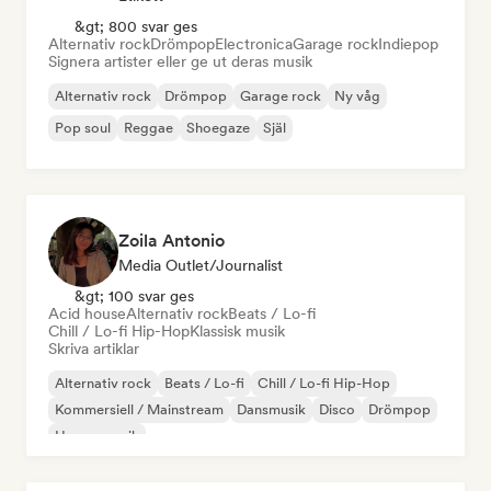
&gt; 800 svar ges
Alternativ rock
Drömpop
Electronica
Garage rock
Indiepop
Signera artister eller ge ut deras musik
Alternativ rock
Drömpop
Garage rock
Ny våg
Pop soul
Reggae
Shoegaze
Själ
Zoila Antonio
Media Outlet/Journalist
&gt; 100 svar ges
Acid house
Alternativ rock
Beats / Lo-fi
Chill / Lo-fi Hip-Hop
Klassisk musik
Skriva artiklar
Alternativ rock
Beats / Lo-fi
Chill / Lo-fi Hip-Hop
Kommersiell / Mainstream
Dansmusik
Disco
Drömpop
House-musik