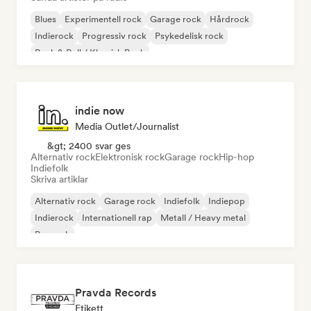
Blues
Experimentell rock
Garage rock
Hårdrock
Indierock
Progressiv rock
Psykedelisk rock
Rock & Roll / Klassisk Rock
indie now
Media Outlet/Journalist
&gt; 2400 svar ges
Alternativ rock
Elektronisk rock
Garage rock
Hip-hop
Indiefolk
Skriva artiklar
Alternativ rock
Garage rock
Indiefolk
Indiepop
Indierock
Internationell rap
Metall / Heavy metal
Poprock
Pravda Records
Etikett