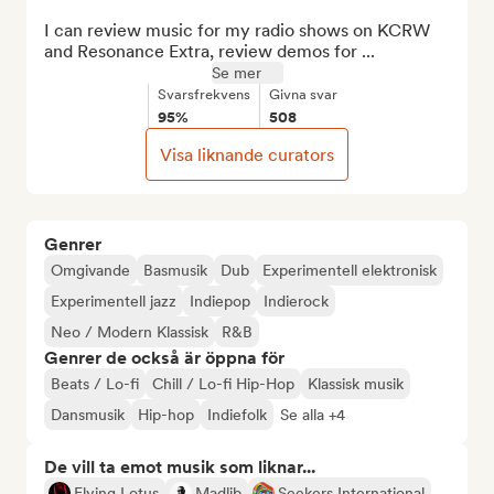
I can review music for my radio shows on KCRW 
and Resonance Extra, review demos for ...
Se mer
Svarsfrekvens
Givna svar
95%
508
Visa liknande curators
Genrer
Omgivande
Basmusik
Dub
Experimentell elektronisk
Experimentell jazz
Indiepop
Indierock
Neo / Modern Klassisk
R&B
Genrer de också är öppna för
Beats / Lo-fi
Chill / Lo-fi Hip-Hop
Klassisk musik
Dansmusik
Hip-hop
Indiefolk
Se alla +4
De vill ta emot musik som liknar...
Flying Lotus
Madlib
Seekers International