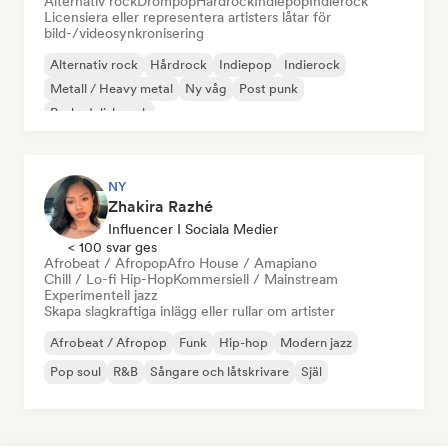
Alternativ rock
Drömpop
Hårdrock
Indiepop
Indierock
Licensiera eller representera artisters låtar för
bild-/videosynkronisering
Alternativ rock
Hårdrock
Indiepop
Indierock
Metall / Heavy metal
Ny våg
Post punk
Psykedelisk rock
NY
Zhakira Razhé
Influencer I Sociala Medier
< 100 svar ges
Afrobeat / Afropop
Afro House / Amapiano
Chill / Lo-fi Hip-Hop
Kommersiell / Mainstream
Experimentell jazz
Skapa slagkraftiga inlägg eller rullar om artister
Afrobeat / Afropop
Funk
Hip-hop
Modern jazz
Pop soul
R&B
Sångare och låtskrivare
Själ