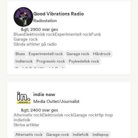
Good Vibrations Radio
Radiostation
&gt; 2900 svar ges
Blues
Elektronisk rock
Experimentell rock
Funk
Garage rock
Sända artister på radio
Blues
Experimentell rock
Garage rock
Hårdrock
Indierock
Progressiv rock
Psykedelisk rock
Rock & Roll / Klassisk Rock
indie now
Media Outlet/Journalist
&gt; 2400 svar ges
Alternativ rock
Elektronisk rock
Garage rock
Hip-hop
Indiefolk
Skriva artiklar
Alternativ rock
Garage rock
Indiefolk
Indiepop