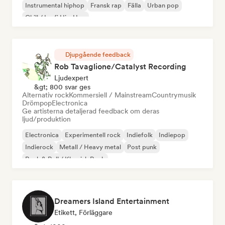
Instrumental hiphop
Fransk rap
Fälla
Urban pop
Chill / Lo-fi Hip-Hop
Djupgående feedback
Rob Tavaglione/Catalyst Recording
Ljudexpert
&gt; 800 svar ges
Alternativ rock
Kommersiell / Mainstream
Countrymusik
Drömpop
Electronica
Ge artisterna detaljerad feedback om deras
ljud/produktion
Electronica
Experimentell rock
Indiefolk
Indiepop
Indierock
Metall / Heavy metal
Post punk
Rock & Roll / Klassisk Rock
Dreamers Island Entertainment
Etikett, Förläggare