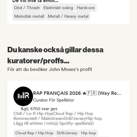
De vill inte ta emot...
Död / Thrash
Elektriskt sväng
Hardcore
Melodisk metall
Metall / Heavy metal
Du kanske också gillar dessa
kuratorer/proffs...
För att du besöker John Moses's profil
RAP FRANÇAIS 2026 🔥🇫🇷 (Way Records)
Curator För Spellistor
&gt; 5700 svar ges
Chill / Lo-fi Hip-Hop
Cloud Rap / Hip Hop
Kommersiell / Mainstream
Drill/Jersey
Hip-hop
Lägg till artister i min(a) Spotify-spellista(r)
Cloud Rap / Hip Hop
Drill/Jersey
Hip-hop