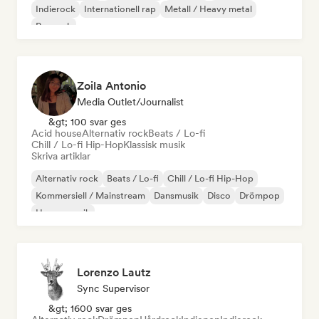
Indierock
Internationell rap
Metall / Heavy metal
Poprock
Zoila Antonio
Media Outlet/Journalist
&gt; 100 svar ges
Acid house
Alternativ rock
Beats / Lo-fi
Chill / Lo-fi Hip-Hop
Klassisk musik
Skriva artiklar
Alternativ rock
Beats / Lo-fi
Chill / Lo-fi Hip-Hop
Kommersiell / Mainstream
Dansmusik
Disco
Drömpop
House-musik
Lorenzo Lautz
Sync Supervisor
&gt; 1600 svar ges