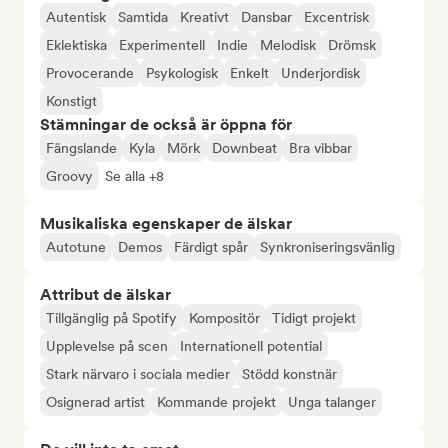
Autentisk
Samtida
Kreativt
Dansbar
Excentrisk
Eklektiska
Experimentell
Indie
Melodisk
Drömsk
Provocerande
Psykologisk
Enkelt
Underjordisk
Konstigt
Stämningar de också är öppna för
Fängslande
Kyla
Mörk
Downbeat
Bra vibbar
Groovy
Se alla +8
Musikaliska egenskaper de älskar
Autotune
Demos
Färdigt spår
Synkroniseringsvänlig
Attribut de älskar
Tillgänglig på Spotify
Kompositör
Tidigt projekt
Upplevelse på scen
Internationell potential
Stark närvaro i sociala medier
Stödd konstnär
Osignerad artist
Kommande projekt
Unga talanger