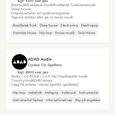
&gt; 1000 svar ges
Basmusik
Brasiliansk musik
Brasiliansk Funk
Dansmusik
Deep house
Erbjuda artister ett publiceringsavtal
Signera artister eller ge ut deras musik
Brasiliansk Funk
Deep house
Electronica
Elektropop
Framtida house
Hip-hop
House-musik
Tech House
ADAD Audio
Curator För Spellistor
&gt; 4900 svar ges
Beats / Lo-fi
Chill / Lo-fi Hip-Hop
Klassisk musik
Countrymusik
Drill/Jersey
Lägg till artister i min(a) Spotify-spellista(r)
Hip-hop
Indiefolk
Indiepop
Indierock
Instrumental
Instrumental hiphop
Internationell rap
Rap på engelska