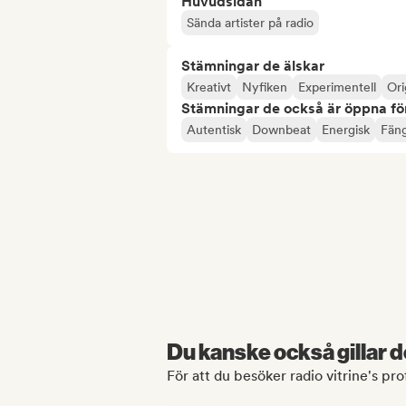
Huvudsidan
Sända artister på radio
Stämningar de älskar
Kreativt
Nyfiken
Experimentell
Ori
Stämningar de också är öppna fö
Autentisk
Downbeat
Energisk
Fän
Du kanske också gillar d
För att du besöker radio vitrine's prof