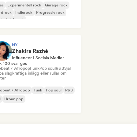
es
Experimentell rock
Garage rock
rdrock
Indierock
Progressiv rock
kedelisk rock
k & Roll / Klassisk Rock
NY
Zhakira Razhé
Influencer I Sociala Medier
< 100 svar ges
obeat / Afropop
Funk
Pop soul
R&B
Själ
a slagkraftiga inlägg eller rullar om
ster
robeat / Afropop
Funk
Pop soul
R&B
l
Urban pop