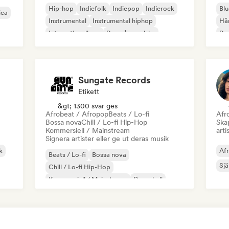
Hip-hop
Indiefolk
Indiepop
Indierock
Blu
ica
Instrumental
Instrumental hiphop
Hå
Internationell rap
Rap på engelska
Psy
Roc
Sungate Records
Etikett
&gt; 1300 svar ges
Afrobeat / Afropop
Beats / Lo-fi
Afr
Bossa nova
Chill / Lo-fi Hip-Hop
Skap
Kommersiell / Mainstream
arti
Signera artister eller ge ut deras musik
k
Af
Beats / Lo-fi
Bossa nova
Sjä
Chill / Lo-fi Hip-Hop
Kommersiell / Mainstream
Dancehall
Danspop
Hip-hop
Pop soul