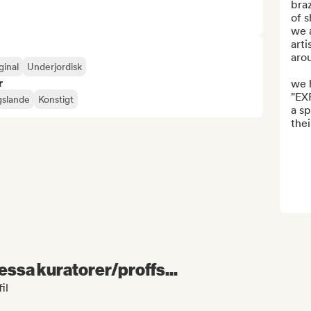
braz
of s
we 
arti
arou
ginal
Underjordisk
r
we 
"EX
gslande
Konstigt
a sp
thei
essa kuratorer/proffs...
il