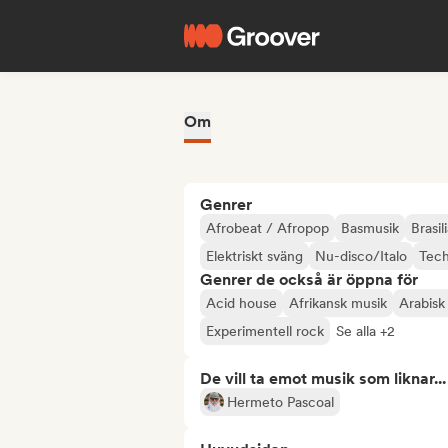
Om
Genrer
Afrobeat / Afropop
Basmusik
Brasi
Elektriskt sväng
Nu-disco/Italo
Tec
Genrer de också är öppna för
Acid house
Afrikansk musik
Arabisk
Experimentell rock
Se alla +2
De vill ta emot musik som liknar...
Hermeto Pascoal