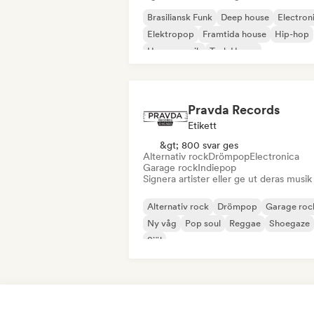
Brasiliansk Funk
Deep house
Electron
Elektropop
Framtida house
Hip-hop
House-musik
Tech House
Pravda Records
Etikett
&gt; 800 svar ges
Alternativ rock
Drömpop
Electronica
Garage rock
Indiepop
Signera artister eller ge ut deras musik
Alternativ rock
Drömpop
Garage roc
Ny våg
Pop soul
Reggae
Shoegaze
Själ