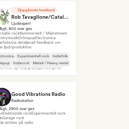
Djupgående feedback
Rob Tavaglione/Catalyst Recording
Ljudexpert
&gt; 800 svar ges
rnativ rock
Kommersiell / Mainstream
ntrymusik
Drömpop
Electronica
artisterna detaljerad feedback om
as ljud/produktion
ctronica
Experimentell rock
Indiefolk
diepop
Indierock
Metall / Heavy metal
st punk
Rock & Roll / Klassisk Rock
Good Vibrations Radio
Radiostation
&gt; 2900 svar ges
es
Elektronisk rock
Experimentell rock
k
Garage rock
a artister på radio