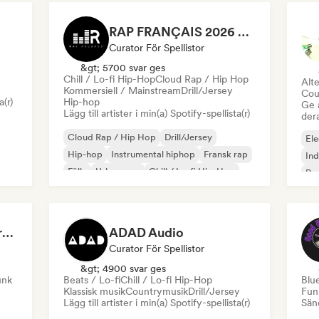
RAP FRANÇAIS 2026 🔥🇫🇷 (Way Records)
Curator För Spellistor
&gt; 5700 svar ges
Chill / Lo-fi Hip-Hop
Cloud Rap / Hip Hop
Alte
Kommersiell / Mainstream
Drill/Jersey
Cou
a(r)
Hip-hop
Ge 
Lägg till artister i min(a) Spotify-spellista(r)
der
Cloud Rap / Hip Hop
Drill/Jersey
Ele
Hip-hop
Instrumental hiphop
Fransk rap
In
Fälla
Urban pop
Chill / Lo-fi Hip-Hop
Po
Dreamers Island Entertainment
ADAD Audio
Curator För Spellistor
&gt; 4900 svar ges
unk
Beats / Lo-fi
Chill / Lo-fi Hip-Hop
Blu
Klassisk musik
Countrymusik
Drill/Jersey
Fun
Lägg till artister i min(a) Spotify-spellista(r)
Sänd