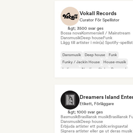
Vokall Records
Curator För Spellistor
&gt; 3500 svar ges
Bossa nova
Kommersiell / Mainstream
Dansmusik
Deep house
Funk
Lägg till artister i min(a) Spotify-spellist
Dansmusik
Deep house
Funk
Funky / Jackin House
House-musik
Indiepop
Nu-disco/Italo
Pop soul
Etikett, Förläggare
&gt; 1000 svar ges
Basmusik
Brasiliansk musik
Brasiliansk F
Dansmusik
Deep house
Erbjuda artister ett publiceringsavtal
Signera artister eller ge ut deras musik