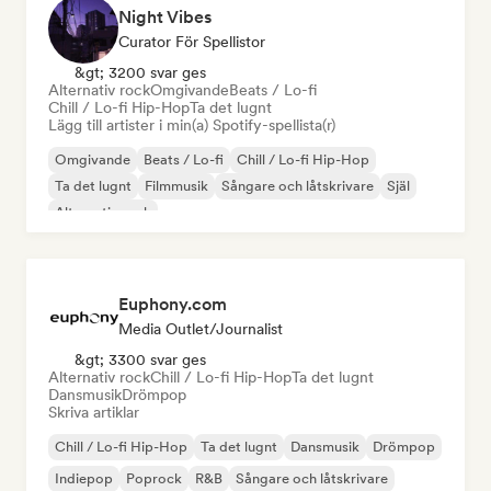
Night Vibes
Curator För Spellistor
&gt; 3200 svar ges
Alternativ rock
Omgivande
Beats / Lo-fi
Chill / Lo-fi Hip-Hop
Ta det lugnt
Lägg till artister i min(a) Spotify-spellista(r)
Omgivande
Beats / Lo-fi
Chill / Lo-fi Hip-Hop
Ta det lugnt
Filmmusik
Sångare och låtskrivare
Själ
Alternativ rock
Euphony.com
Media Outlet/Journalist
&gt; 3300 svar ges
Alternativ rock
Chill / Lo-fi Hip-Hop
Ta det lugnt
Dansmusik
Drömpop
Skriva artiklar
Chill / Lo-fi Hip-Hop
Ta det lugnt
Dansmusik
Drömpop
Indiepop
Poprock
R&B
Sångare och låtskrivare