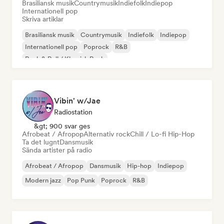
Brasiliansk musik
Countrymusik
Indiefolk
Indiepop
Internationell pop
Skriva artiklar
Brasiliansk musik
Countrymusik
Indiefolk
Indiepop
Internationell pop
Poprock
R&B
Rock & Roll / Klassisk Rock
Vibin' w/Jae
Radiostation
&gt; 900 svar ges
Afrobeat / Afropop
Alternativ rock
Chill / Lo-fi Hip-Hop
Ta det lugnt
Dansmusik
Sända artister på radio
Afrobeat / Afropop
Dansmusik
Hip-hop
Indiepop
Modern jazz
Pop Punk
Poprock
R&B