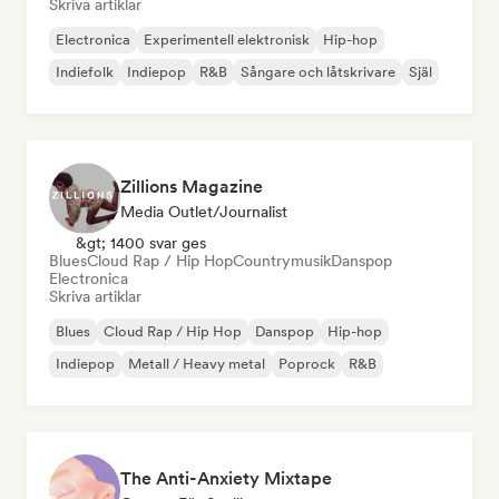
Skriva artiklar
Electronica
Experimentell elektronisk
Hip-hop
Indiefolk
Indiepop
R&B
Sångare och låtskrivare
Själ
Zillions Magazine
Media Outlet/Journalist
&gt; 1400 svar ges
Blues
Cloud Rap / Hip Hop
Countrymusik
Danspop
Electronica
Skriva artiklar
Blues
Cloud Rap / Hip Hop
Danspop
Hip-hop
Indiepop
Metall / Heavy metal
Poprock
R&B
The Anti-Anxiety Mixtape