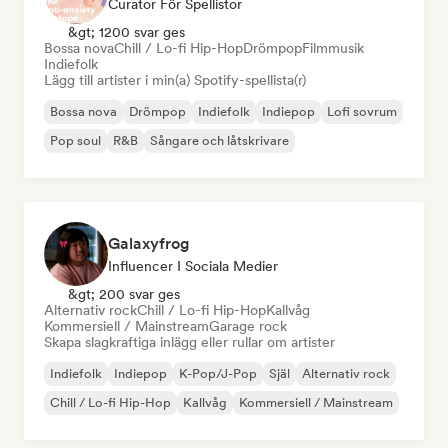
Curator För Spellistor
&gt; 1200 svar ges
Bossa nova
Chill / Lo-fi Hip-Hop
Drömpop
Filmmusik
Indiefolk
Lägg till artister i min(a) Spotify-spellista(r)
Bossa nova
Drömpop
Indiefolk
Indiepop
Lofi sovrum
Pop soul
R&B
Sångare och låtskrivare
Galaxyfrog
Influencer I Sociala Medier
&gt; 200 svar ges
Alternativ rock
Chill / Lo-fi Hip-Hop
Kallvåg
Kommersiell / Mainstream
Garage rock
Skapa slagkraftiga inlägg eller rullar om artister
Indiefolk
Indiepop
K-Pop/J-Pop
Själ
Alternativ rock
Chill / Lo-fi Hip-Hop
Kallvåg
Kommersiell / Mainstream