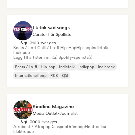
tik tok sad songs
Curator För Spellistor
&gt; 3100 svar ges
Beats / Lo-fi
Chill / Lo-fi Hip-Hop
Hip-hop
Indiefolk
Indiepop
Lägg till artister i min(a) Spotify-spellista(r)
Beats / Lo-fi
Hip-hop
Indiefolk
Indiepop
Indierock
Internationell pop
R&B
Själ
Kindline Magazine
Media Outlet/Journalist
&gt; 3000 svar ges
Afrobeat / Afropop
Danspop
Drömpop
Electronica
Elektropop