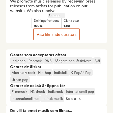
We promote music releases by receiving press 
releases from artists for publication on our 
website. We also receive...
Se mer
Delningsfrekvens
Givna svar
100%
1,118
Visa liknande curators
Genrer som accepteras oftast
Indiepop
Poprock
R&B
Sångare och låtskrivare
Själ
Genrer de älskar
Alternativ rock
Hip-hop
Indiefolk
K-Pop/J-Pop
Urban pop
Genrer de också är öppna för
Filmmusik
Hårdrock
Indierock
Internationell pop
Internationell rap
Latinsk musik
Se alla +3
De vill ta emot musik som liknar...