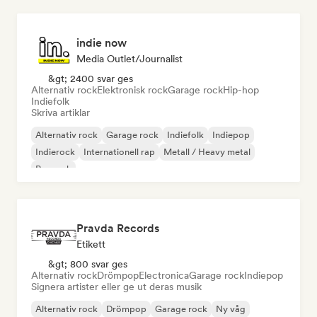
indie now
Media Outlet/Journalist
&gt; 2400 svar ges
Alternativ rock
Elektronisk rock
Garage rock
Hip-hop
Indiefolk
Skriva artiklar
Alternativ rock
Garage rock
Indiefolk
Indiepop
Indierock
Internationell rap
Metall / Heavy metal
Poprock
Pravda Records
Etikett
&gt; 800 svar ges
Alternativ rock
Drömpop
Electronica
Garage rock
Indiepop
Signera artister eller ge ut deras musik
Alternativ rock
Drömpop
Garage rock
Ny våg