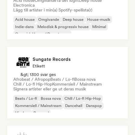
Acid house
Omgivande
Ta det lugnt
Deep house
Electronica
Lägg till artister i min(a) Spotify-spellista(r)
Acid house
Omgivande
Deep house
House-musik
Indie-dans
Melodisk & progressiv house
Minimal
Organisk House / Downtempo
Sungate Records
Etikett
&gt; 1300 svar ges
Afrobeat / Afropop
Beats / Lo-fi
Bossa nova
Chill / Lo-fi Hip-Hop
Kommersiell / Mainstream
Signera artister eller ge ut deras musik
Beats / Lo-fi
Bossa nova
Chill / Lo-fi Hip-Hop
Kommersiell / Mainstream
Dancehall
Danspop
Hip-hop
Pop soul