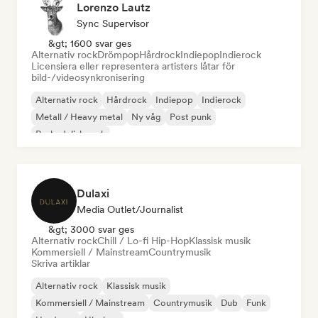
Lorenzo Lautz
Sync Supervisor
&gt; 1600 svar ges
Alternativ rock
Drömpop
Hårdrock
Indiepop
Indierock
Licensiera eller representera artisters låtar för
bild-/videosynkronisering
Alternativ rock
Hårdrock
Indiepop
Indierock
Metall / Heavy metal
Ny våg
Post punk
Psykedelisk rock
Dulaxi
Media Outlet/Journalist
&gt; 3000 svar ges
Alternativ rock
Chill / Lo-fi Hip-Hop
Klassisk musik
Kommersiell / Mainstream
Countrymusik
Skriva artiklar
Alternativ rock
Klassisk musik
Kommersiell / Mainstream
Countrymusik
Dub
Funk