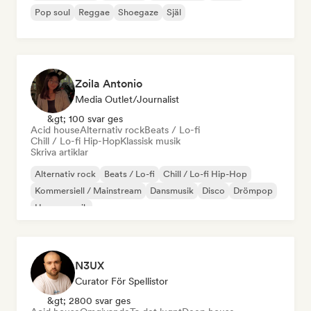
Pop soul
Reggae
Shoegaze
Själ
Zoila Antonio
Media Outlet/Journalist
&gt; 100 svar ges
Acid house
Alternativ rock
Beats / Lo-fi
Chill / Lo-fi Hip-Hop
Klassisk musik
Skriva artiklar
Alternativ rock
Beats / Lo-fi
Chill / Lo-fi Hip-Hop
Kommersiell / Mainstream
Dansmusik
Disco
Drömpop
House-musik
N3UX
Curator För Spellistor
&gt; 2800 svar ges