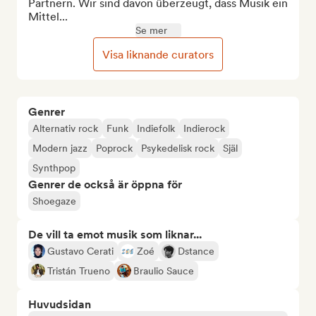
Partnern. Wir sind davon überzeugt, dass Musik ein 
Mittel...
Se mer
Visa liknande curators
Genrer
Alternativ rock
Funk
Indiefolk
Indierock
Modern jazz
Poprock
Psykedelisk rock
Själ
Synthpop
Genrer de också är öppna för
Shoegaze
De vill ta emot musik som liknar...
Gustavo Cerati
Zoé
Dstance
Tristán Trueno
Braulio Sauce
Huvudsidan