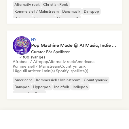
Alternativ rock
Christian Rock
Kommersiell / Mainstream
Dansmusik
Danspop
Drömpop
Elektropop
House-musik
NY
Pop Machine Mode 🤖 AI Music, Indie Pop & Dream Pop
Curator För Spellistor
< 100 svar ges
Afrobeat / Afropop
Alternativ rock
Americana
Kommersiell / Mainstream
Countrymusik
Lägg till artister i min(a) Spotify-spellista(r)
Americana
Kommersiell / Mainstream
Countrymusik
Danspop
Hyperpop
Indiefolk
Indiepop
Internationell pop