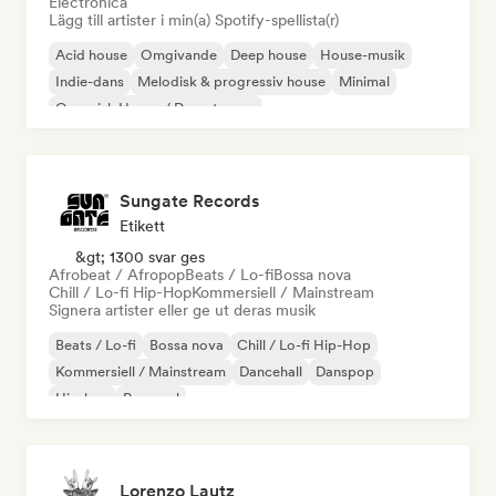
Electronica
Lägg till artister i min(a) Spotify-spellista(r)
Acid house
Omgivande
Deep house
House-musik
Indie-dans
Melodisk & progressiv house
Minimal
Organisk House / Downtempo
Sungate Records
Etikett
&gt; 1300 svar ges
Afrobeat / Afropop
Beats / Lo-fi
Bossa nova
Chill / Lo-fi Hip-Hop
Kommersiell / Mainstream
Signera artister eller ge ut deras musik
Beats / Lo-fi
Bossa nova
Chill / Lo-fi Hip-Hop
Kommersiell / Mainstream
Dancehall
Danspop
Hip-hop
Pop soul
Lorenzo Lautz