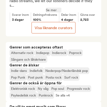
radio streams, we let our listeners decide if they 
s...
Se mer
Svarar inom
Delningsfrekvens
Delar inom
Givna svar
3 dagar
100%
4 dagar
2,723
Visa liknande curators
Genrer som accepteras oftast
Alternativ rock
Indiepop
Indierock
Poprock
Sångare och låtskrivare
Genrer de älskar
Indie-dans
Indiefolk
Nederpop/Nederländsk pop
Pop Punk
Post punk
Posta rock
Surf rock
Genrer de också är öppna för
Elektronisk rock
Ny våg
Pop soul
Progressiv rock
Psykedelisk rock
Punkrock
Se alla +4
De vill ta emot musik som liknar...