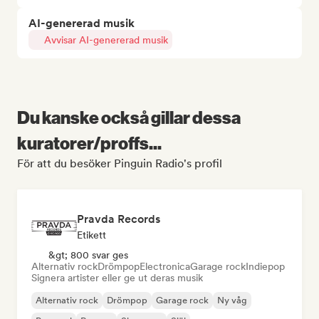
AI-genererad musik
Avvisar AI-genererad musik
Du kanske också gillar dessa
kuratorer/proffs...
För att du besöker Pinguin Radio's profil
Pravda Records
Etikett
&gt; 800 svar ges
Alternativ rock
Drömpop
Electronica
Garage rock
Indiepop
Signera artister eller ge ut deras musik
Alternativ rock
Drömpop
Garage rock
Ny våg