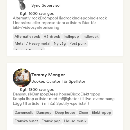
Sync Supervisor
&gt; 1600 svar ges
Alternativ rock
Drömpop
Hårdrock
Indiepop
Indierock
Licensiera eller representera artisters låtar för
bild-/videosynkronisering
Alternativ rock
Hårdrock
Indiepop
Indierock
Metall / Heavy metal
Ny våg
Post punk
Psykedelisk rock
Tommy Menger
Booker, Curator För Spellistor
&gt; 1800 svar ges
Dansmusik
Danspop
Deep house
Disco
Elektropop
Koppla ihop artister med möjligheter till live-evenemang
Lägg till artister i min(a) Spotify-spellista(r)
Dansmusik
Danspop
Deep house
Disco
Elektropop
Franska huset
Fransk pop
House-musik