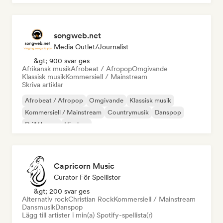
songweb.net
Media Outlet/Journalist
&gt; 900 svar ges
Afrikansk musik
Afrobeat / Afropop
Omgivande
Klassisk musik
Kommersiell / Mainstream
Skriva artiklar
Afrobeat / Afropop
Omgivande
Klassisk musik
Kommersiell / Mainstream
Countrymusik
Danspop
Drill/Jersey
Hip-hop
Capricorn Music
Curator För Spellistor
&gt; 200 svar ges
Alternativ rock
Christian Rock
Kommersiell / Mainstream
Dansmusik
Danspop
Lägg till artister i min(a) Spotify-spellista(r)