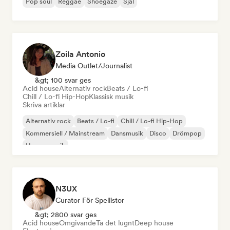
Pop soul
Reggae
Shoegaze
Själ
Zoila Antonio
Media Outlet/Journalist
&gt; 100 svar ges
Acid house
Alternativ rock
Beats / Lo-fi
Chill / Lo-fi Hip-Hop
Klassisk musik
Skriva artiklar
Alternativ rock
Beats / Lo-fi
Chill / Lo-fi Hip-Hop
Kommersiell / Mainstream
Dansmusik
Disco
Drömpop
House-musik
N3UX
Curator För Spellistor
&gt; 2800 svar ges
Acid house
Omgivande
Ta det lugnt
Deep house