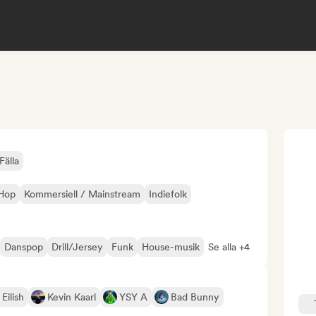
Fälla
-Hop
Kommersiell / Mainstream
Indiefolk
Danspop
Drill/Jersey
Funk
House-musik
Se alla +4
 Eilish
Kevin Kaarl
YSY A
Bad Bunny