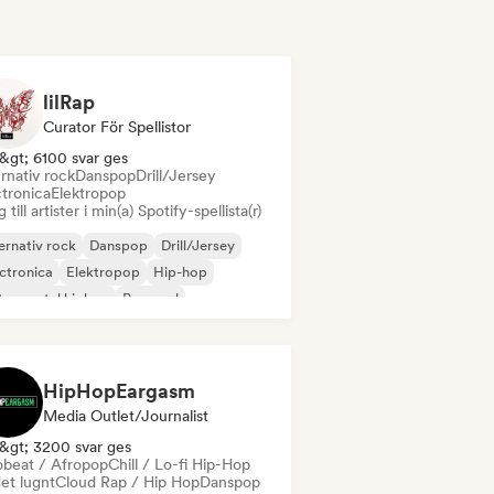
lilRap
Curator För Spellistor
&gt; 6100 svar ges
rnativ rock
Danspop
Drill/Jersey
ctronica
Elektropop
 till artister i min(a) Spotify-spellista(r)
ernativ rock
Danspop
Drill/Jersey
ctronica
Elektropop
Hip-hop
trumental hiphop
Pop soul
HipHopEargasm
Media Outlet/Journalist
&gt; 3200 svar ges
obeat / Afropop
Chill / Lo-fi Hip-Hop
et lugnt
Cloud Rap / Hip Hop
Danspop