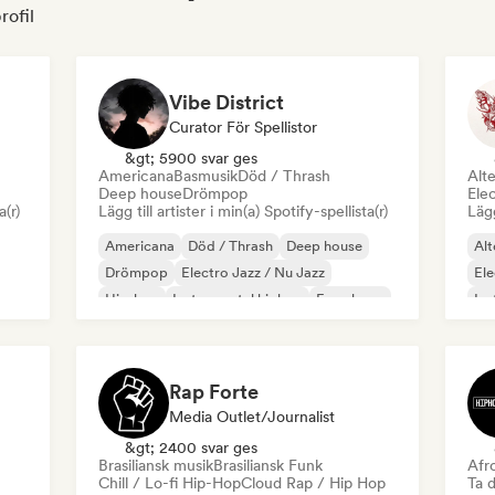
rofil
Vibe District
Curator För Spellistor
&gt; 5900 svar ges
Americana
Basmusik
Död / Thrash
Alte
Deep house
Drömpop
Ele
a(r)
Lägg till artister i min(a) Spotify-spellista(r)
Lägg
Americana
Död / Thrash
Deep house
Alt
Drömpop
Electro Jazz / Nu Jazz
Ele
Hip-hop
Instrumental hiphop
Fransk rap
Ins
Rap Forte
Media Outlet/Journalist
&gt; 2400 svar ges
Brasiliansk musik
Brasiliansk Funk
Afr
Chill / Lo-fi Hip-Hop
Cloud Rap / Hip Hop
Ta d