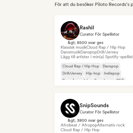
För att du besöker Piloto Records's p
Rashil
Curator För Spellistor
&gt; 8500 svar ges
Klassisk musik
Cloud Rap / Hip Hop
Dansmusik
Danspop
Drill/Jersey
Lägg till artister i min(a) Spotify-spellist
Cloud Rap / Hip Hop
Danspop
Drill/Jersey
Hip-hop
Indiepop
Rap på engelska
Fransk rap
R&B
SnipSounds
Curator För Spellistor
&gt; 3800 svar ges
Afrobeat / Afropop
Alternativ rock
Cloud Rap / Hip Hop