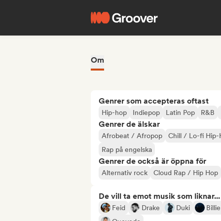
Om
Genrer som accepteras oftast
Hip-hop
Indiepop
Latin Pop
R&B
Genrer de älskar
Afrobeat / Afropop
Chill / Lo-fi Hip
Rap på engelska
Genrer de också är öppna för
Alternativ rock
Cloud Rap / Hip Hop
De vill ta emot musik som liknar...
Feid
Drake
Duki
Billie