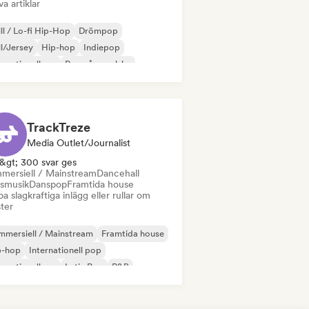
va artiklar
ll / Lo-fi Hip-Hop
Drömpop
ll/Jersey
Hip-hop
Indiepop
ernationell rap
Rap på engelska
nsk rap
TrackTreze
Media Outlet/Journalist
&gt; 300 svar ges
mersiell / Mainstream
Dancehall
smusik
Danspop
Framtida house
a slagkraftiga inlägg eller rullar om
ster
mersiell / Mainstream
Framtida house
p-hop
Internationell pop
ernationell rap
Latin Pop
R&B
ggaeton