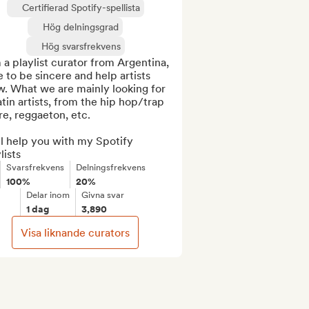
Certifierad Spotify-spellista
Hög delningsgrad
Hög svarsfrekvens
 a playlist curator from Argentina, 
ke to be sincere and help artists 
. What we are mainly looking for 
atin artists, from the hip hop/trap 
e, reggaeton, etc.

ll help you with my Spotify 
lists
Svarsfrekvens
Delningsfrekvens
100%
20%
Delar inom
Givna svar
1 dag
3,890
Visa liknande curators