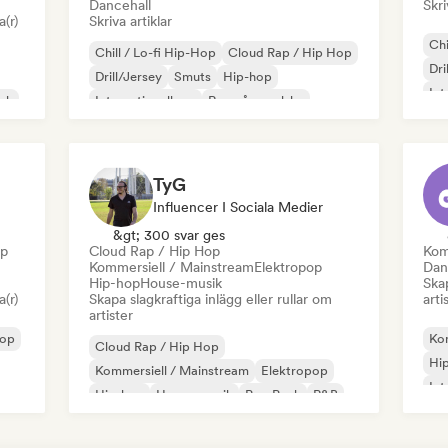
Dancehall
Skri
a(r)
Skriva artiklar
Chi
Chill / Lo-fi Hip-Hop
Cloud Rap / Hip Hop
Dri
Drill/Jersey
Smuts
Hip-hop
Int
nk
Internationell rap
Rap på engelska
Fra
Fransk rap
TyG
Influencer I Sociala Medier
&gt; 300 svar ges
op
Cloud Rap / Hip Hop
Kom
Kommersiell / Mainstream
Elektropop
Dan
Hip-hop
House-musik
Skap
a(r)
Skapa slagkraftiga inlägg eller rullar om
arti
artister
Hop
Kom
Cloud Rap / Hip Hop
Hi
Kommersiell / Mainstream
Elektropop
Int
Hip-hop
House-musik
Pop Punk
R&B
Re
Fälla