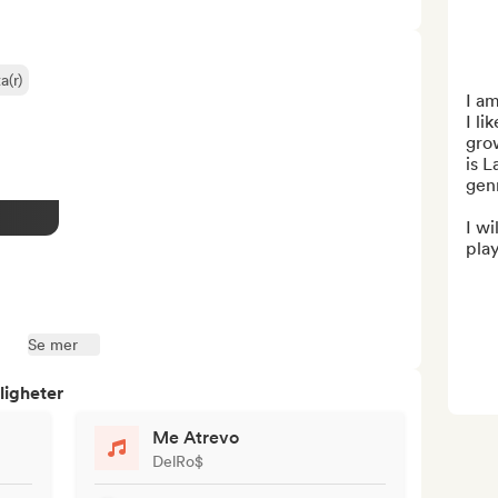
a(r)
I am
I li
grow
is L
genr
I wi
play
Se mer
ligheter
Me Atrevo
DelRo$