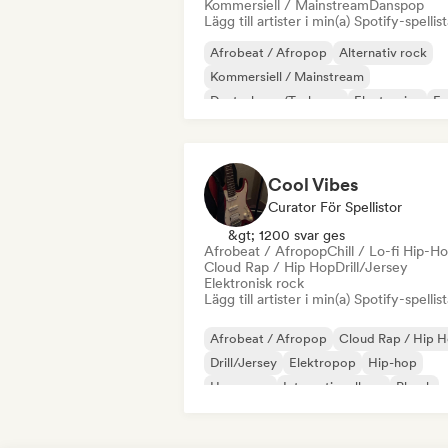
Kommersiell / Mainstream
Danspop
Lägg till artister i min(a) Spotify-spellist
Afrobeat / Afropop
Alternativ rock
Kommersiell / Mainstream
Deutschpop/Tysk pop
Electronica
Fu
Hård dans / Hardcore / Hardstyle
Hip-hop
Cool Vibes
Curator För Spellistor
&gt; 1200 svar ges
Afrobeat / Afropop
Chill / Lo-fi Hip-H
Cloud Rap / Hip Hop
Drill/Jersey
Elektronisk rock
Lägg till artister i min(a) Spotify-spellist
Afrobeat / Afropop
Cloud Rap / Hip 
Drill/Jersey
Elektropop
Hip-hop
Hyperpop
Internationell rap
Phonk