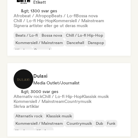
Etikett
&gt; 1300 svar ges
Afrobeat / Afropop
Beats / Lo-fi
Bossa nova
Chill / Lo-fi Hip-Hop
Kommersiell / Mainstream
Signera artister eller ge ut deras musik
Beats / Lo-fi
Bossa nova
Chill / Lo-fi Hip-Hop
Kommersiell / Mainstream
Dancehall
Danspop
Hip-hop
Pop soul
Dulaxi
Media Outlet/Journalist
&gt; 3000 svar ges
Alternativ rock
Chill / Lo-fi Hip-Hop
Klassisk musik
Kommersiell / Mainstream
Countrymusik
Skriva artiklar
Alternativ rock
Klassisk musik
Kommersiell / Mainstream
Countrymusik
Dub
Funk
Hardcore
Hip-hop