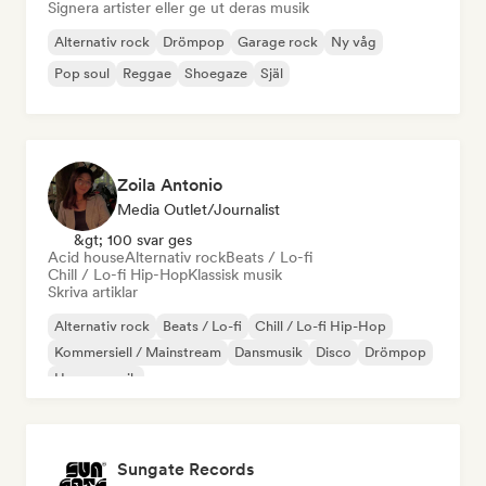
Signera artister eller ge ut deras musik
Alternativ rock
Drömpop
Garage rock
Ny våg
Pop soul
Reggae
Shoegaze
Själ
Zoila Antonio
Media Outlet/Journalist
&gt; 100 svar ges
Acid house
Alternativ rock
Beats / Lo-fi
Chill / Lo-fi Hip-Hop
Klassisk musik
Skriva artiklar
Alternativ rock
Beats / Lo-fi
Chill / Lo-fi Hip-Hop
Kommersiell / Mainstream
Dansmusik
Disco
Drömpop
House-musik
Sungate Records