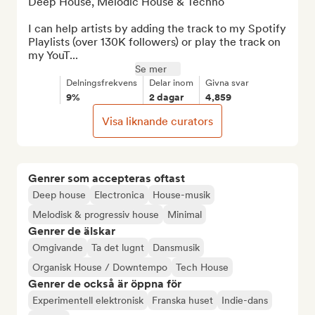
Deep House, Melodic House & Techno

I can help artists by adding the track to my Spotify 
Playlists (over 130K followers) or play the track on 
my YouT...
Se mer
Delningsfrekvens
Delar inom
Givna svar
9%
2 dagar
4,859
Visa liknande curators
Genrer som accepteras oftast
Deep house
Electronica
House-musik
Melodisk & progressiv house
Minimal
Genrer de älskar
Omgivande
Ta det lugnt
Dansmusik
Organisk House / Downtempo
Tech House
Genrer de också är öppna för
Experimentell elektronisk
Franska huset
Indie-dans