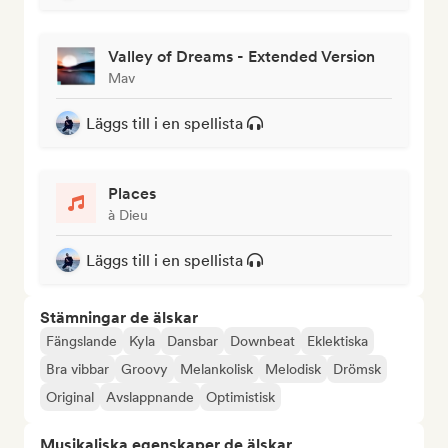
Valley of Dreams - Extended Version
Mav
Läggs till i en spellista
Places
à Dieu
Läggs till i en spellista
Stämningar de älskar
Fängslande
Kyla
Dansbar
Downbeat
Eklektiska
Bra vibbar
Groovy
Melankolisk
Melodisk
Drömsk
Original
Avslappnande
Optimistisk
Musikaliska egenskaper de älskar