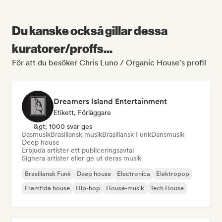
Du kanske också gillar dessa
kuratorer/proffs...
För att du besöker Chris Luno / Organic House's profil
Dreamers Island Entertainment
Etikett, Förläggare
&gt; 1000 svar ges
Basmusik
Brasiliansk musik
Brasiliansk Funk
Dansmusik
Deep house
Erbjuda artister ett publiceringsavtal
Signera artister eller ge ut deras musik
Brasiliansk Funk
Deep house
Electronica
Elektropop
Framtida house
Hip-hop
House-musik
Tech House