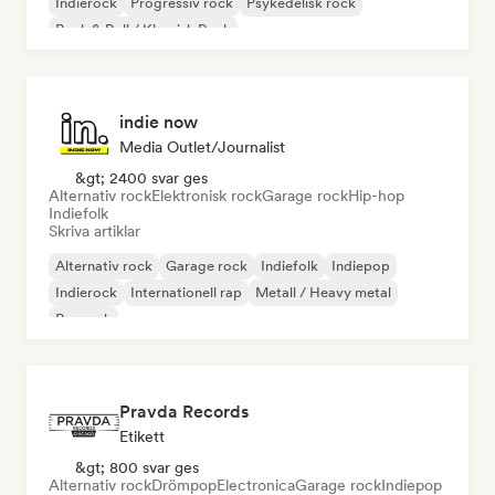
Indierock
Progressiv rock
Psykedelisk rock
Rock & Roll / Klassisk Rock
indie now
Media Outlet/Journalist
&gt; 2400 svar ges
Alternativ rock
Elektronisk rock
Garage rock
Hip-hop
Indiefolk
Skriva artiklar
Alternativ rock
Garage rock
Indiefolk
Indiepop
Indierock
Internationell rap
Metall / Heavy metal
Poprock
Pravda Records
Etikett
&gt; 800 svar ges
Alternativ rock
Drömpop
Electronica
Garage rock
Indiepop