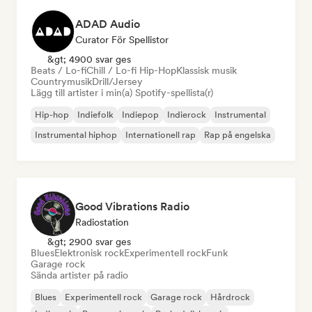
ADAD Audio
Curator För Spellistor
&gt; 4900 svar ges
Beats / Lo-fi
Chill / Lo-fi Hip-Hop
Klassisk musik
Countrymusik
Drill/Jersey
Lägg till artister i min(a) Spotify-spellista(r)
Hip-hop
Indiefolk
Indiepop
Indierock
Instrumental
Instrumental hiphop
Internationell rap
Rap på engelska
Good Vibrations Radio
Radiostation
&gt; 2900 svar ges
Blues
Elektronisk rock
Experimentell rock
Funk
Garage rock
Sända artister på radio
Blues
Experimentell rock
Garage rock
Hårdrock