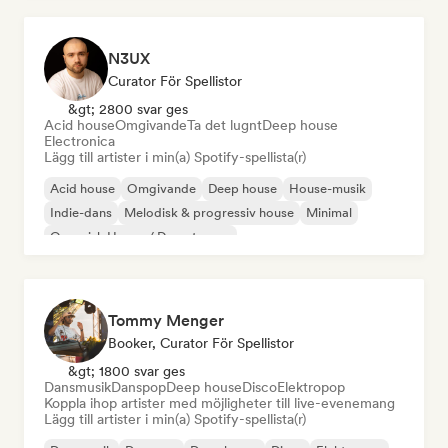
N3UX
Curator För Spellistor
&gt; 2800 svar ges
Acid house
Omgivande
Ta det lugnt
Deep house
Electronica
Lägg till artister i min(a) Spotify-spellista(r)
Acid house
Omgivande
Deep house
House-musik
Indie-dans
Melodisk & progressiv house
Minimal
Organisk House / Downtempo
Tommy Menger
Booker, Curator För Spellistor
&gt; 1800 svar ges
Dansmusik
Danspop
Deep house
Disco
Elektropop
Koppla ihop artister med möjligheter till live-evenemang
Lägg till artister i min(a) Spotify-spellista(r)