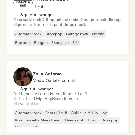
Etikett
&gt; 800 svar ges
Alternativ rock
Drömpop
Electronica
Garage rock
Indiepop
Signera artister eller ge ut deras musik
Alternativ rock
Drömpop
Garage rock
Ny våg
Pop soul
Reggae
Shoegaze
Själ
Zoila Antonio
Media Outlet/Journalist
&gt; 100 svar ges
Acid house
Alternativ rock
Beats / Lo-fi
Chill / Lo-fi Hip-Hop
Klassisk musik
Skriva artiklar
Alternativ rock
Beats / Lo-fi
Chill / Lo-fi Hip-Hop
Kommersiell / Mainstream
Dansmusik
Disco
Drömpop
House-musik