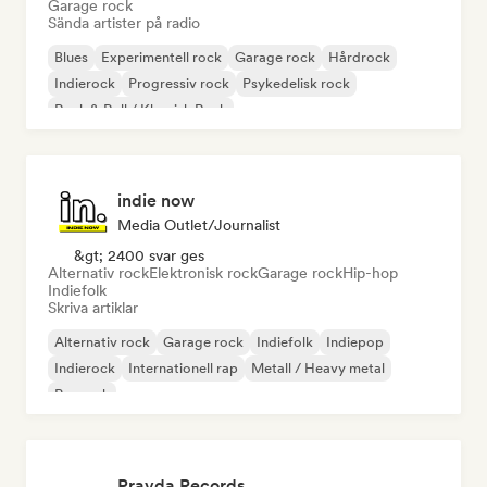
Garage rock
Sända artister på radio
Blues
Experimentell rock
Garage rock
Hårdrock
Indierock
Progressiv rock
Psykedelisk rock
Rock & Roll / Klassisk Rock
indie now
Media Outlet/Journalist
&gt; 2400 svar ges
Alternativ rock
Elektronisk rock
Garage rock
Hip-hop
Indiefolk
Skriva artiklar
Alternativ rock
Garage rock
Indiefolk
Indiepop
Indierock
Internationell rap
Metall / Heavy metal
Poprock
Pravda Records