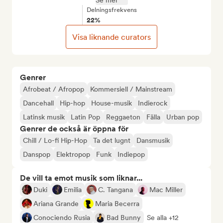
Se mer
Delningsfrekvens
22%
Visa liknande curators
Genrer
Afrobeat / Afropop
Kommersiell / Mainstream
Dancehall
Hip-hop
House-musik
Indierock
Latinsk musik
Latin Pop
Reggaeton
Fälla
Urban pop
Genrer de också är öppna för
Chill / Lo-fi Hip-Hop
Ta det lugnt
Dansmusik
Danspop
Elektropop
Funk
Indiepop
De vill ta emot musik som liknar...
Duki
Emilia
C. Tangana
Mac Miller
Ariana Grande
Maria Becerra
Conociendo Rusia
Bad Bunny
Se alla +12