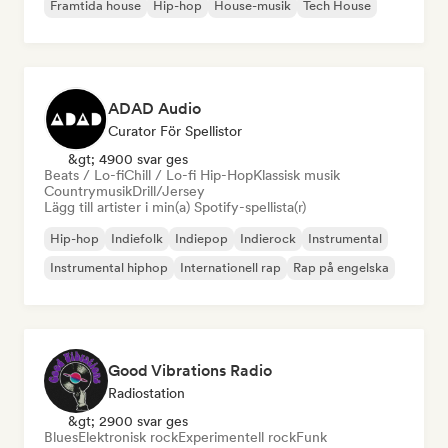
Framtida house
Hip-hop
House-musik
Tech House
ADAD Audio
Curator För Spellistor
&gt; 4900 svar ges
Beats / Lo-fi
Chill / Lo-fi Hip-Hop
Klassisk musik
Countrymusik
Drill/Jersey
Lägg till artister i min(a) Spotify-spellista(r)
Hip-hop
Indiefolk
Indiepop
Indierock
Instrumental
Instrumental hiphop
Internationell rap
Rap på engelska
Good Vibrations Radio
Radiostation
&gt; 2900 svar ges
Blues
Elektronisk rock
Experimentell rock
Funk