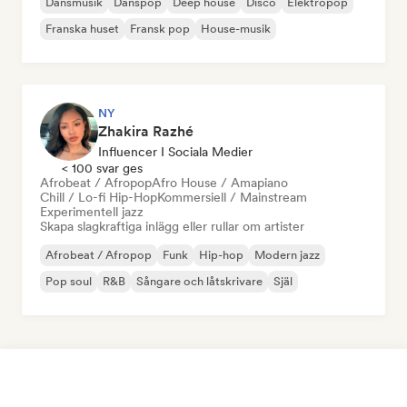
Dansmusik
Danspop
Deep house
Disco
Elektropop
Franska huset
Fransk pop
House-musik
NY
Zhakira Razhé
Influencer I Sociala Medier
< 100 svar ges
Afrobeat / Afropop
Afro House / Amapiano
Chill / Lo-fi Hip-Hop
Kommersiell / Mainstream
Experimentell jazz
Skapa slagkraftiga inlägg eller rullar om artister
Afrobeat / Afropop
Funk
Hip-hop
Modern jazz
Pop soul
R&B
Sångare och låtskrivare
Själ