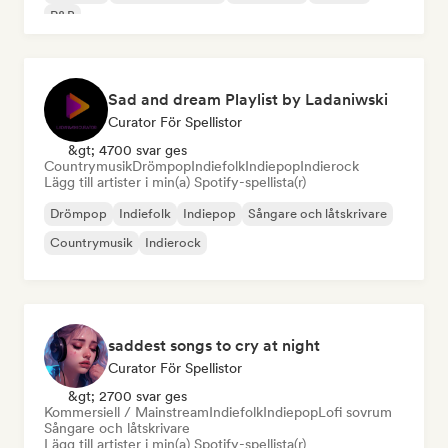
R&B
Sad and dream Playlist by Ladaniwski
Curator För Spellistor
&gt; 4700 svar ges
Countrymusik
Drömpop
Indiefolk
Indiepop
Indierock
Lägg till artister i min(a) Spotify-spellista(r)
Drömpop
Indiefolk
Indiepop
Sångare och låtskrivare
Countrymusik
Indierock
saddest songs to cry at night
Curator För Spellistor
&gt; 2700 svar ges
Kommersiell / Mainstream
Indiefolk
Indiepop
Lofi sovrum
Sångare och låtskrivare
Lägg till artister i min(a) Spotify-spellista(r)