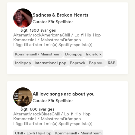
Sadness & Broken Hearts
Curator För Spellistor
&gt; 1300 svar ges
Alternativ rock
Americana
Chill / Lo-fi Hip-Hop
Kommersiell / Mainstream
Drömpop
Lägg till artister i min(a) Spotify-spellista(r)
Kommersiell / Mainstream
Drömpop
Indiefolk
Indiepop
Internationell pop
Poprock
Pop soul
R&B
All love songs are about you
Curator För Spellistor
&gt; 600 svar ges
Alternativ rock
Blues
Chill / Lo-fi Hip-Hop
Kommersiell / Mainstream
Drömpop
Lägg till artister i min(a) Spotify-spellista(r)
Chill / Lo-fi Hip-Hop
Kommersiell / Mainstream