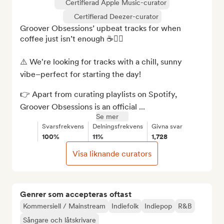
Certifierad Apple Music-curator
Certifierad Deezer-curator
Groover Obsessions’ upbeat tracks for when 
coffee just isn’t enough ☕️😮‍💨

⚠️ We're looking for tracks with a chill, sunny 
vibe–perfect for starting the day!

👉 Apart from curating playlists on Spotify, 
Groover Obsessions is an official ...
Se mer
Svarsfrekvens
Delningsfrekvens
Givna svar
100%
11%
1,728
Visa liknande curators
Genrer som accepteras oftast
Kommersiell / Mainstream
Indiefolk
Indiepop
R&B
Sångare och låtskrivare