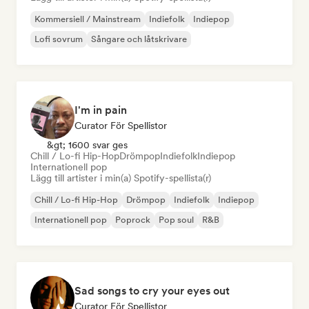
Kommersiell / Mainstream
Indiefolk
Indiepop
Lofi sovrum
Sångare och låtskrivare
I'm in pain
Curator För Spellistor
&gt; 1600 svar ges
Chill / Lo-fi Hip-Hop
Drömpop
Indiefolk
Indiepop
Internationell pop
Lägg till artister i min(a) Spotify-spellista(r)
Chill / Lo-fi Hip-Hop
Drömpop
Indiefolk
Indiepop
Internationell pop
Poprock
Pop soul
R&B
Sad songs to cry your eyes out
Curator För Spellistor