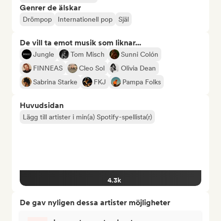
Genrer de älskar
Drömpop
Internationell pop
Själ
De vill ta emot musik som liknar...
Jungle
Tom Misch
Sunni Colón
FINNEAS
Cleo Sol
Olivia Dean
Sabrina Starke
FKJ
Pampa Folks
Huvudsidan
Lägg till artister i min(a) Spotify-spellista(r)
4.3k
De gav nyligen dessa artister möjligheter