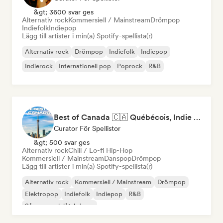
&gt; 3600 svar ges
Alternativ rock
Kommersiell / Mainstream
Drömpop
Indiefolk
Indiepop
Lägg till artister i min(a) Spotify-spellista(r)
Alternativ rock
Drömpop
Indiefolk
Indiepop
Indierock
Internationell pop
Poprock
R&B
Best of Canada 🇨🇦 Québécois, Indie Pop & Homegrown Anthems
Curator För Spellistor
&gt; 500 svar ges
Alternativ rock
Chill / Lo-fi Hip-Hop
Kommersiell / Mainstream
Danspop
Drömpop
Lägg till artister i min(a) Spotify-spellista(r)
Alternativ rock
Kommersiell / Mainstream
Drömpop
Elektropop
Indiefolk
Indiepop
R&B
Sångare och låtskrivare