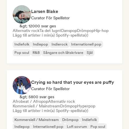
Larsen Blake
Curator För Spellistor
&gt; 12000 svar ges
Alternativ rock
Ta det lugnt
Danspop
Drömpop
Hip-hop
Lägg till artister i min(a) Spotify-spellista(r)
Indiefolk
Indiepop
Indierock
Internationell pop
Pop soul
R&B
Sångare och låtskrivare
Själ
Crying so hard that your eyes are puffy
Curator För Spellistor
&gt; 5800 svar ges
Afrobeat / Afropop
Alternativ rock
Kommersiell / Mainstream
Drömpop
Hyperpop
Lägg till artister i min(a) Spotify-spellista(r)
Kommersiell / Mainstream
Drömpop
Indiefolk
Indiepop
Internationell pop
Lofi sovrum
Pop soul