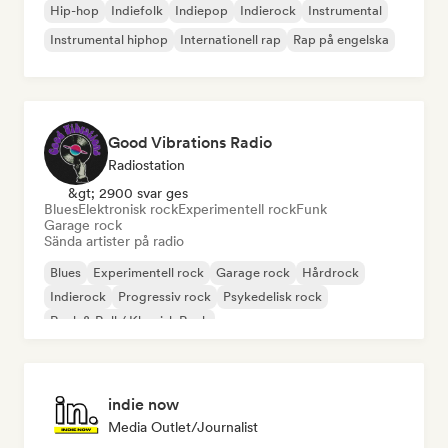
Hip-hop
Indiefolk
Indiepop
Indierock
Instrumental
Instrumental hiphop
Internationell rap
Rap på engelska
Good Vibrations Radio
Radiostation
&gt; 2900 svar ges
Blues
Elektronisk rock
Experimentell rock
Funk
Garage rock
Sända artister på radio
Blues
Experimentell rock
Garage rock
Hårdrock
Indierock
Progressiv rock
Psykedelisk rock
Rock & Roll / Klassisk Rock
indie now
Media Outlet/Journalist