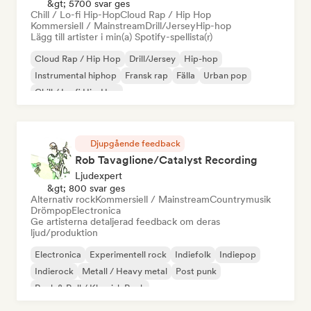
&gt; 5700 svar ges
Chill / Lo-fi Hip-Hop
Cloud Rap / Hip Hop
Kommersiell / Mainstream
Drill/Jersey
Hip-hop
Lägg till artister i min(a) Spotify-spellista(r)
Cloud Rap / Hip Hop
Drill/Jersey
Hip-hop
Instrumental hiphop
Fransk rap
Fälla
Urban pop
Chill / Lo-fi Hip-Hop
Djupgående feedback
Rob Tavaglione/Catalyst Recording
Ljudexpert
&gt; 800 svar ges
Alternativ rock
Kommersiell / Mainstream
Countrymusik
Drömpop
Electronica
Ge artisterna detaljerad feedback om deras
ljud/produktion
Electronica
Experimentell rock
Indiefolk
Indiepop
Indierock
Metall / Heavy metal
Post punk
Rock & Roll / Klassisk Rock