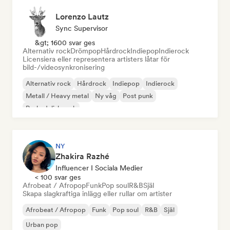
Lorenzo Lautz
Sync Supervisor
&gt; 1600 svar ges
Alternativ rock
Drömpop
Hårdrock
Indiepop
Indierock
Licensiera eller representera artisters låtar för
bild-/videosynkronisering
Alternativ rock
Hårdrock
Indiepop
Indierock
Metall / Heavy metal
Ny våg
Post punk
Psykedelisk rock
NY
Zhakira Razhé
Influencer I Sociala Medier
< 100 svar ges
Afrobeat / Afropop
Funk
Pop soul
R&B
Själ
Skapa slagkraftiga inlägg eller rullar om artister
Afrobeat / Afropop
Funk
Pop soul
R&B
Själ
Urban pop