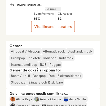
Her experience as...
Se mer
Svarsfrekvens
Givna svar
83%
52
Visa liknande curators
Genrer
Afrobeat / Afropop
Alternativ rock
Brasiliansk musik
Drömpop
Indiefolk
Indiepop
Indierock
Internationell pop
R&B
Reggae
Genrer de också är öppna för
Beats / Lo-fi
Danspop
Dub
Elektronisk rock
Shoegaze
Sångare och låtskrivare
De vill ta emot musik som liknar...
Alicia Keys
Ariana Grande
Jack White
Caetano Veloso
Bob Marley & The Wailers