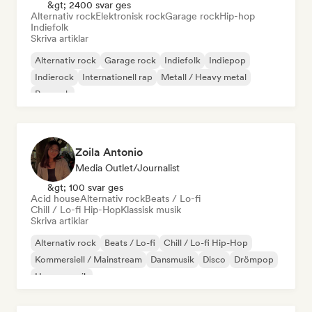
&gt; 2400 svar ges
Alternativ rock
Elektronisk rock
Garage rock
Hip-hop
Indiefolk
Skriva artiklar
Alternativ rock
Garage rock
Indiefolk
Indiepop
Indierock
Internationell rap
Metall / Heavy metal
Poprock
Zoila Antonio
Media Outlet/Journalist
&gt; 100 svar ges
Acid house
Alternativ rock
Beats / Lo-fi
Chill / Lo-fi Hip-Hop
Klassisk musik
Skriva artiklar
Alternativ rock
Beats / Lo-fi
Chill / Lo-fi Hip-Hop
Kommersiell / Mainstream
Dansmusik
Disco
Drömpop
House-musik