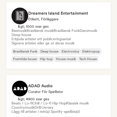
Dreamers Island Entertainment
Etikett, Förläggare
&gt; 1000 svar ges
Basmusik
Brasiliansk musik
Brasiliansk Funk
Dansmusik
Deep house
Erbjuda artister ett publiceringsavtal
Signera artister eller ge ut deras musik
Brasiliansk Funk
Deep house
Electronica
Elektropop
Framtida house
Hip-hop
House-musik
Tech House
ADAD Audio
Curator För Spellistor
&gt; 4900 svar ges
Beats / Lo-fi
Chill / Lo-fi Hip-Hop
Klassisk musik
Countrymusik
Drill/Jersey
Lägg till artister i min(a) Spotify-spellista(r)