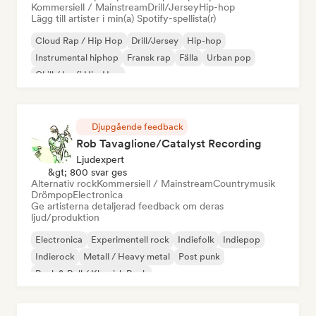
Kommersiell / Mainstream
Drill/Jersey
Hip-hop
Lägg till artister i min(a) Spotify-spellista(r)
Cloud Rap / Hip Hop
Drill/Jersey
Hip-hop
Instrumental hiphop
Fransk rap
Fälla
Urban pop
Chill / Lo-fi Hip-Hop
Djupgående feedback
Rob Tavaglione/Catalyst Recording
Ljudexpert
&gt; 800 svar ges
Alternativ rock
Kommersiell / Mainstream
Countrymusik
Drömpop
Electronica
Ge artisterna detaljerad feedback om deras
ljud/produktion
Electronica
Experimentell rock
Indiefolk
Indiepop
Indierock
Metall / Heavy metal
Post punk
Rock & Roll / Klassisk Rock