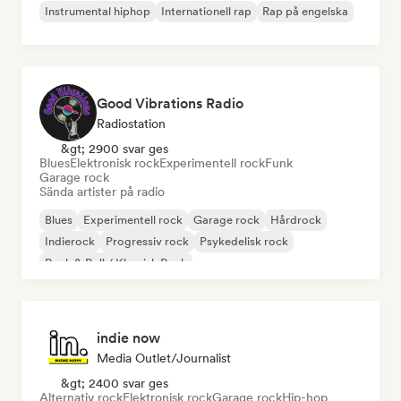
Instrumental hiphop
Internationell rap
Rap på engelska
Good Vibrations Radio
Radiostation
&gt; 2900 svar ges
Blues
Elektronisk rock
Experimentell rock
Funk
Garage rock
Sända artister på radio
Blues
Experimentell rock
Garage rock
Hårdrock
Indierock
Progressiv rock
Psykedelisk rock
Rock & Roll / Klassisk Rock
indie now
Media Outlet/Journalist
&gt; 2400 svar ges
Alternativ rock
Elektronisk rock
Garage rock
Hip-hop