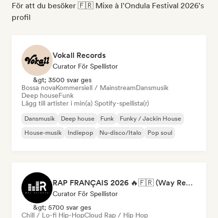
För att du besöker 🇫🇷 Mixe à l'Ondula Festival 2026's
profil
Vokall Records
Curator För Spellistor
&gt; 3500 svar ges
Bossa nova
Kommersiell / Mainstream
Dansmusik
Deep house
Funk
Lägg till artister i min(a) Spotify-spellista(r)
Dansmusik
Deep house
Funk
Funky / Jackin House
House-musik
Indiepop
Nu-disco/Italo
Pop soul
RAP FRANÇAIS 2026 🔥🇫🇷 (Way Records)
Curator För Spellistor
&gt; 5700 svar ges
Chill / Lo-fi Hip-Hop
Cloud Rap / Hip Hop