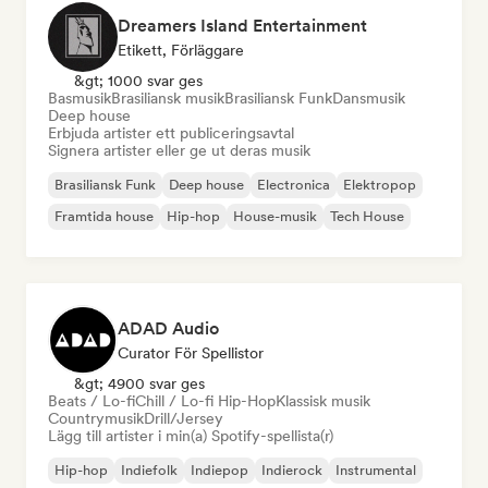
Dreamers Island Entertainment
Etikett, Förläggare
&gt; 1000 svar ges
Basmusik
Brasiliansk musik
Brasiliansk Funk
Dansmusik
Deep house
Erbjuda artister ett publiceringsavtal
Signera artister eller ge ut deras musik
Brasiliansk Funk
Deep house
Electronica
Elektropop
Framtida house
Hip-hop
House-musik
Tech House
ADAD Audio
Curator För Spellistor
&gt; 4900 svar ges
Beats / Lo-fi
Chill / Lo-fi Hip-Hop
Klassisk musik
Countrymusik
Drill/Jersey
Lägg till artister i min(a) Spotify-spellista(r)
Hip-hop
Indiefolk
Indiepop
Indierock
Instrumental