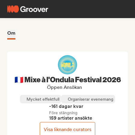
Om
🇫🇷 Mixe à l'Ondula Festival 2026
Öppen Ansökan
Mycket effektfull
Organiserar evenemang
-161 dagar kvar
Före stängning
159 artister ansökte
Visa liknande curators