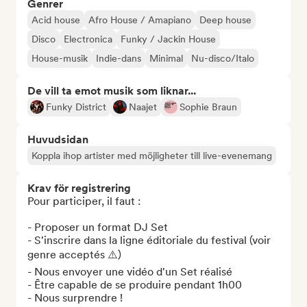
Genrer
Acid house
Afro House / Amapiano
Deep house
Disco
Electronica
Funky / Jackin House
House-musik
Indie-dans
Minimal
Nu-disco/Italo
De vill ta emot musik som liknar...
Funky District
Naajet
Sophie Braun
Huvudsidan
Koppla ihop artister med möjligheter till live-evenemang
Krav för registrering
Pour participer, il faut :

- Proposer un format DJ Set

- S'inscrire dans la ligne éditoriale du festival (voir 
genre acceptés ⚠️)

- Nous envoyer une vidéo d'un Set réalisé

- Être capable de se produire pendant 1h00

- Nous surprendre !
