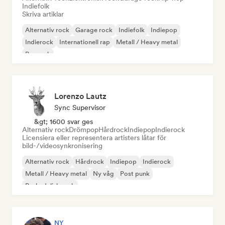
Indiefolk
Skriva artiklar
Alternativ rock
Garage rock
Indiefolk
Indiepop
Indierock
Internationell rap
Metall / Heavy metal
Poprock
Lorenzo Lautz
Sync Supervisor
&gt; 1600 svar ges
Alternativ rock
Drömpop
Hårdrock
Indiepop
Indierock
Licensiera eller representera artisters låtar för
bild-/videosynkronisering
Alternativ rock
Hårdrock
Indiepop
Indierock
Metall / Heavy metal
Ny våg
Post punk
Psykedelisk rock
NY