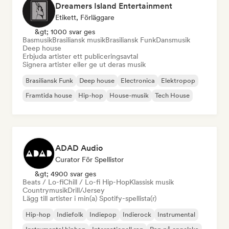
Dreamers Island Entertainment
Etikett, Förläggare
&gt; 1000 svar ges
Basmusik
Brasiliansk musik
Brasiliansk Funk
Dansmusik
Deep house
Erbjuda artister ett publiceringsavtal
Signera artister eller ge ut deras musik
Brasiliansk Funk
Deep house
Electronica
Elektropop
Framtida house
Hip-hop
House-musik
Tech House
ADAD Audio
Curator För Spellistor
&gt; 4900 svar ges
Beats / Lo-fi
Chill / Lo-fi Hip-Hop
Klassisk musik
Countrymusik
Drill/Jersey
Lägg till artister i min(a) Spotify-spellista(r)
Hip-hop
Indiefolk
Indiepop
Indierock
Instrumental