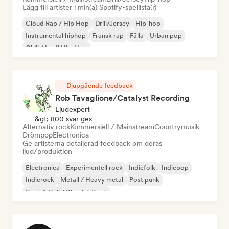
Lägg till artister i min(a) Spotify-spellista(r)
Cloud Rap / Hip Hop
Drill/Jersey
Hip-hop
Instrumental hiphop
Fransk rap
Fälla
Urban pop
Chill / Lo-fi Hip-Hop
Djupgående feedback
Rob Tavaglione/Catalyst Recording
Ljudexpert
&gt; 800 svar ges
Alternativ rock
Kommersiell / Mainstream
Countrymusik
Drömpop
Electronica
Ge artisterna detaljerad feedback om deras
ljud/produktion
Electronica
Experimentell rock
Indiefolk
Indiepop
Indierock
Metall / Heavy metal
Post punk
Rock & Roll / Klassisk Rock