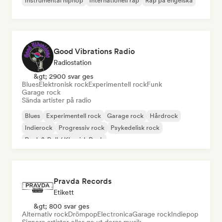
Instrumental hiphop
Internationell rap
Rap på engelska
Good Vibrations Radio
Radiostation
&gt; 2900 svar ges
Blues
Elektronisk rock
Experimentell rock
Funk
Garage rock
Sända artister på radio
Blues
Experimentell rock
Garage rock
Hårdrock
Indierock
Progressiv rock
Psykedelisk rock
Rock & Roll / Klassisk Rock
Pravda Records
Etikett
&gt; 800 svar ges
Alternativ rock
Drömpop
Electronica
Garage rock
Indiepop