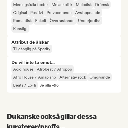
Meningsfulla texter
Melankolisk
Melodisk
Drömsk
Original
Positivt
Provocerande
Avslappnande
Romantisk
Enkelt
Överraskande
Underjordisk
Konstigt
Attribut de älskar
Tillgänglig på Spotify
De vill inte ta emot...
Acid house
Afrobeat / Afropop
Afro House / Amapiano
Alternativ rock
Omgivande
Beats / Lo-fi
Se alla +96
Du kanske också gillar dessa
kuratorer/proffs...