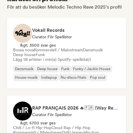
För att du besöker Melodic Techno Rave 2025's profil
Vokall Records
Curator För Spellistor
&gt; 3500 svar ges
Bossa nova
Kommersiell / Mainstream
Dansmusik
Deep house
Funk
Lägg till artister i min(a) Spotify-spellista(r)
Dansmusik
Deep house
Funk
Funky / Jackin House
House-musik
Indiepop
Nu-disco/Italo
Pop soul
RAP FRANÇAIS 2026 🔥🇫🇷 (Way Records)
Curator För Spellistor
&gt; 5700 svar ges
Chill / Lo-fi Hip-Hop
Cloud Rap / Hip Hop
Kommersiell / Mainstream
Drill/Jersey
Hip-hop