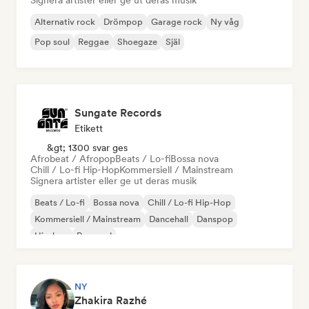
Signera artister eller ge ut deras musik
Alternativ rock
Drömpop
Garage rock
Ny våg
Pop soul
Reggae
Shoegaze
Själ
Sungate Records
Etikett
&gt; 1300 svar ges
Afrobeat / Afropop
Beats / Lo-fi
Bossa nova
Chill / Lo-fi Hip-Hop
Kommersiell / Mainstream
Signera artister eller ge ut deras musik
Beats / Lo-fi
Bossa nova
Chill / Lo-fi Hip-Hop
Kommersiell / Mainstream
Dancehall
Danspop
Hip-hop
Pop soul
NY
Zhakira Razhé