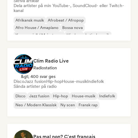
Skriva artiklar
Dela artister på min YouTube-, SoundCloud- eller Twitch-
kanal
Afrikansk musik
Afrobeat / Afropop
Afro House / Amapiano
Bossa nova
Kommersiell / Mainstream
Hip-hop
Latinsk musik
Modern jazz
Clim Radio Live
Radiostation
&gt; 400 svar ges
Disco
Jazz fusion
Hip-hop
House-musik
Indiefolk
Sända artister på radio
Disco
Jazz fusion
Hip-hop
House-musik
Indiefolk
Neo / Modern Klassisk
Ny scen
Fransk rap
Pas mal non? C'est français