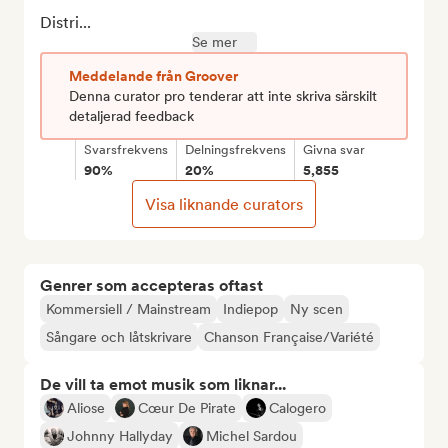
Distri...
Se mer
Meddelande från Groover
Denna curator pro tenderar att inte skriva särskilt
detaljerad feedback
Svarsfrekvens
Delningsfrekvens
Givna svar
90%
20%
5,855
Visa liknande curators
Genrer som accepteras oftast
Kommersiell / Mainstream
Indiepop
Ny scen
Sångare och låtskrivare
Chanson Française/Variété
De vill ta emot musik som liknar...
Aliose
Cœur De Pirate
Calogero
Johnny Hallyday
Michel Sardou