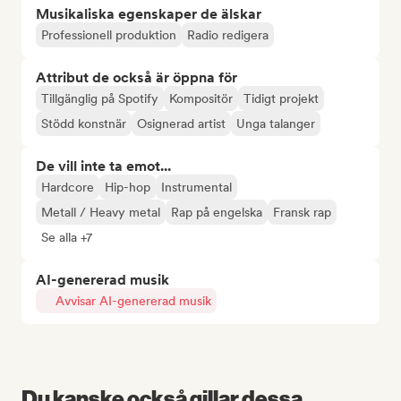
Musikaliska egenskaper de älskar
Professionell produktion
Radio redigera
Attribut de också är öppna för
Tillgänglig på Spotify
Kompositör
Tidigt projekt
Stödd konstnär
Osignerad artist
Unga talanger
De vill inte ta emot...
Hardcore
Hip-hop
Instrumental
Metall / Heavy metal
Rap på engelska
Fransk rap
Se alla +7
AI-genererad musik
Avvisar AI-genererad musik
Du kanske också gillar dessa