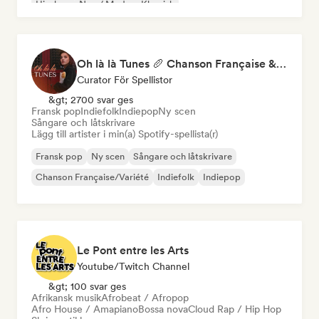
Hip-hop
Neo / Modern Klassisk
Oh là là Tunes 🥖 Chanson Française & Nouvelle Scène Française
Curator För Spellistor
&gt; 2700 svar ges
Fransk pop
Indiefolk
Indiepop
Ny scen
Sångare och låtskrivare
Lägg till artister i min(a) Spotify-spellista(r)
Fransk pop
Ny scen
Sångare och låtskrivare
Chanson Française/Variété
Indiefolk
Indiepop
Le Pont entre les Arts
Youtube/Twitch Channel
&gt; 100 svar ges
Afrikansk musik
Afrobeat / Afropop
Afro House / Amapiano
Bossa nova
Cloud Rap / Hip Hop