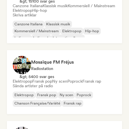
&gt; 15100 svar ges
Canzone Italiana
Klassisk musik
Kommersiell / Mainstream
Elektropop
Hip-hop
Skriva artiklar
Canzone Italiana
Klassisk musik
Kommersiell / Mainstream
Elektropop
Hip-hop
Indiepop
Indierock
Internationell pop
Mosaïque FM Fréjus
Radiostation
&gt; 5400 svar ges
Elektropop
Fransk pop
Ny scen
Poprock
Fransk rap
Sända artister på radio
Elektropop
Fransk pop
Ny scen
Poprock
Chanson Française/Variété
Fransk rap