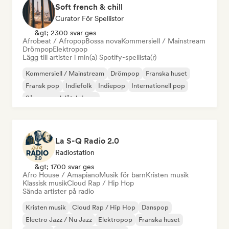
Soft french & chill
Curator För Spellistor
&gt; 2300 svar ges
Afrobeat / Afropop
Bossa nova
Kommersiell / Mainstream
Drömpop
Elektropop
Lägg till artister i min(a) Spotify-spellista(r)
Kommersiell / Mainstream
Drömpop
Franska huset
Fransk pop
Indiefolk
Indiepop
Internationell pop
Sångare och låtskrivare
La S-Q Radio 2.0
Radiostation
&gt; 1700 svar ges
Afro House / Amapiano
Musik för barn
Kristen musik
Klassisk musik
Cloud Rap / Hip Hop
Sända artister på radio
Kristen musik
Cloud Rap / Hip Hop
Danspop
Electro Jazz / Nu Jazz
Elektropop
Franska huset