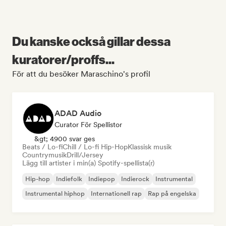
Du kanske också gillar dessa
kuratorer/proffs...
För att du besöker Maraschino's profil
ADAD Audio
Curator För Spellistor
&gt; 4900 svar ges
Beats / Lo-fi
Chill / Lo-fi Hip-Hop
Klassisk musik
Countrymusik
Drill/Jersey
Lägg till artister i min(a) Spotify-spellista(r)
Hip-hop
Indiefolk
Indiepop
Indierock
Instrumental
Instrumental hiphop
Internationell rap
Rap på engelska