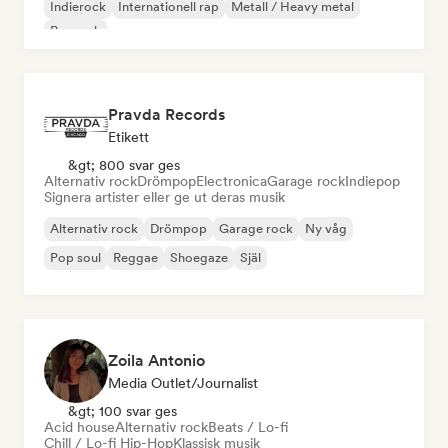
Indierock
Internationell rap
Metall / Heavy metal
Poprock
Pravda Records
Etikett
&gt; 800 svar ges
Alternativ rock
Drömpop
Electronica
Garage rock
Indiepop
Signera artister eller ge ut deras musik
Alternativ rock
Drömpop
Garage rock
Ny våg
Pop soul
Reggae
Shoegaze
Själ
Zoila Antonio
Media Outlet/Journalist
&gt; 100 svar ges
Acid house
Alternativ rock
Beats / Lo-fi
Chill / Lo-fi Hip-Hop
Klassisk musik