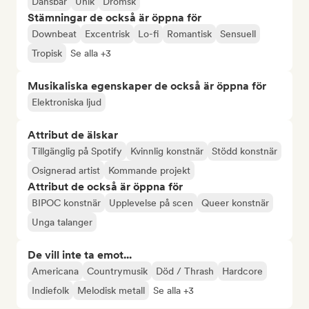
Dansbar
Unik
Drömsk
Stämningar de också är öppna för
Downbeat
Excentrisk
Lo-fi
Romantisk
Sensuell
Tropisk
Se alla +3
Musikaliska egenskaper de också är öppna för
Elektroniska ljud
Attribut de älskar
Tillgänglig på Spotify
Kvinnlig konstnär
Stödd konstnär
Osignerad artist
Kommande projekt
Attribut de också är öppna för
BIPOC konstnär
Upplevelse på scen
Queer konstnär
Unga talanger
De vill inte ta emot...
Americana
Countrymusik
Död / Thrash
Hardcore
Indiefolk
Melodisk metall
Se alla +3