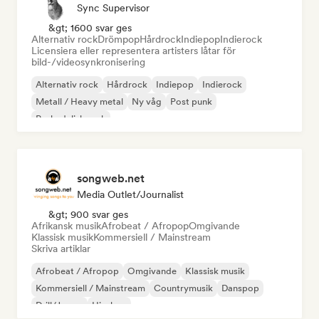
Sync Supervisor
&gt; 1600 svar ges
Alternativ rock
Drömpop
Hårdrock
Indiepop
Indierock
Licensiera eller representera artisters låtar för
bild-/videosynkronisering
Alternativ rock
Hårdrock
Indiepop
Indierock
Metall / Heavy metal
Ny våg
Post punk
Psykedelisk rock
songweb.net
Media Outlet/Journalist
&gt; 900 svar ges
Afrikansk musik
Afrobeat / Afropop
Omgivande
Klassisk musik
Kommersiell / Mainstream
Skriva artiklar
Afrobeat / Afropop
Omgivande
Klassisk musik
Kommersiell / Mainstream
Countrymusik
Danspop
Drill/Jersey
Hip-hop