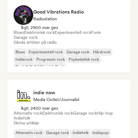
Good Vibrations Radio
Radiostation
&gt; 2900 svar ges
Blues
Elektronisk rock
Experimentell rock
Funk
Garage rock
Sända artister på radio
Blues
Experimentell rock
Garage rock
Hårdrock
Indierock
Progressiv rock
Psykedelisk rock
Rock & Roll / Klassisk Rock
indie now
Media Outlet/Journalist
&gt; 2400 svar ges
Alternativ rock
Elektronisk rock
Garage rock
Hip-hop
Indiefolk
Skriva artiklar
Alternativ rock
Garage rock
Indiefolk
Indiepop