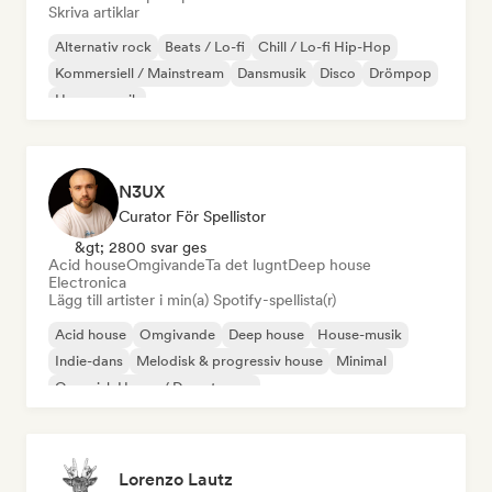
Skriva artiklar
Alternativ rock
Beats / Lo-fi
Chill / Lo-fi Hip-Hop
Kommersiell / Mainstream
Dansmusik
Disco
Drömpop
House-musik
N3UX
Curator För Spellistor
&gt; 2800 svar ges
Acid house
Omgivande
Ta det lugnt
Deep house
Electronica
Lägg till artister i min(a) Spotify-spellista(r)
Acid house
Omgivande
Deep house
House-musik
Indie-dans
Melodisk & progressiv house
Minimal
Organisk House / Downtempo
Lorenzo Lautz