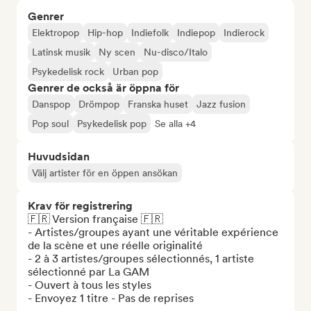
Genrer
Elektropop
Hip-hop
Indiefolk
Indiepop
Indierock
Latinsk musik
Ny scen
Nu-disco/Italo
Psykedelisk rock
Urban pop
Genrer de också är öppna för
Danspop
Drömpop
Franska huset
Jazz fusion
Pop soul
Psykedelisk pop
Se alla +4
Huvudsidan
Välj artister för en öppen ansökan
Krav för registrering
🇫🇷 Version française 🇫🇷

- Artistes/groupes ayant une véritable expérience 
de la scène et une réelle originalité 

- 2 à 3 artistes/groupes sélectionnés, 1 artiste 
sélectionné par La GAM

- Ouvert à tous les styles

- Envoyez 1 titre - Pas de reprises
