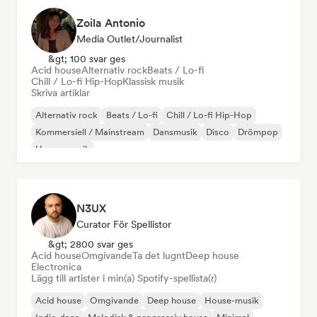
Zoila Antonio
Media Outlet/Journalist
&gt; 100 svar ges
Acid house
Alternativ rock
Beats / Lo-fi
Chill / Lo-fi Hip-Hop
Klassisk musik
Skriva artiklar
Alternativ rock
Beats / Lo-fi
Chill / Lo-fi Hip-Hop
Kommersiell / Mainstream
Dansmusik
Disco
Drömpop
House-musik
N3UX
Curator För Spellistor
&gt; 2800 svar ges
Acid house
Omgivande
Ta det lugnt
Deep house
Electronica
Lägg till artister i min(a) Spotify-spellista(r)
Acid house
Omgivande
Deep house
House-musik