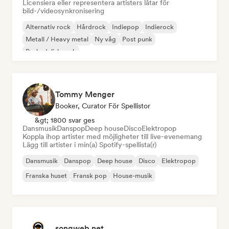
Licensiera eller representera artisters låtar för
bild-/videosynkronisering
Alternativ rock
Hårdrock
Indiepop
Indierock
Metall / Heavy metal
Ny våg
Post punk
Psykedelisk rock
Tommy Menger
Booker, Curator För Spellistor
&gt; 1800 svar ges
Dansmusik
Danspop
Deep house
Disco
Elektropop
Koppla ihop artister med möjligheter till live-evenemang
Lägg till artister i min(a) Spotify-spellista(r)
Dansmusik
Danspop
Deep house
Disco
Elektropop
Franska huset
Fransk pop
House-musik
songweb.net