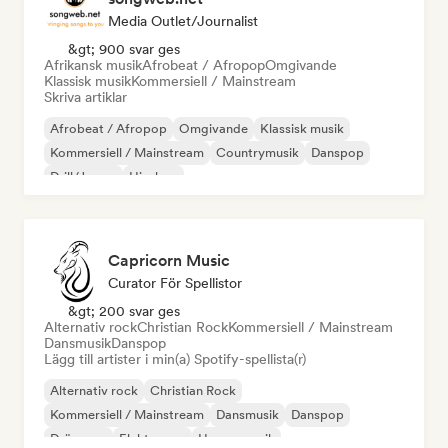
Media Outlet/Journalist
&gt; 900 svar ges
Afrikansk musik
Afrobeat / Afropop
Omgivande
Klassisk musik
Kommersiell / Mainstream
Skriva artiklar
Afrobeat / Afropop
Omgivande
Klassisk musik
Kommersiell / Mainstream
Countrymusik
Danspop
Drill/Jersey
Hip-hop
Capricorn Music
Curator För Spellistor
&gt; 200 svar ges
Alternativ rock
Christian Rock
Kommersiell / Mainstream
Dansmusik
Danspop
Lägg till artister i min(a) Spotify-spellista(r)
Alternativ rock
Christian Rock
Kommersiell / Mainstream
Dansmusik
Danspop
Drömpop
Elektropop
House-musik