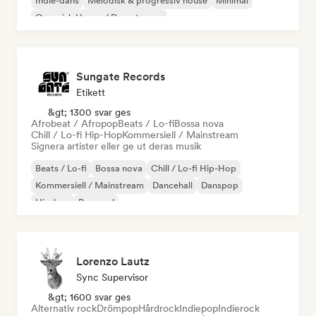
Indie-dans
Melodisk & progressiv house
Minimal
Organisk House / Downtempo
Sungate Records
Etikett
&gt; 1300 svar ges
Afrobeat / Afropop
Beats / Lo-fi
Bossa nova
Chill / Lo-fi Hip-Hop
Kommersiell / Mainstream
Signera artister eller ge ut deras musik
Beats / Lo-fi
Bossa nova
Chill / Lo-fi Hip-Hop
Kommersiell / Mainstream
Dancehall
Danspop
Hip-hop
Pop soul
Lorenzo Lautz
Sync Supervisor
&gt; 1600 svar ges
Alternativ rock
Drömpop
Hårdrock
Indiepop
Indierock