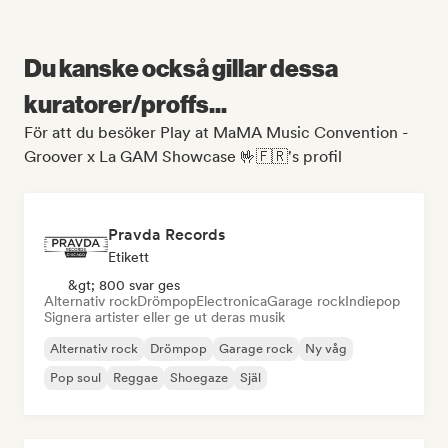
Du kanske också gillar dessa
kuratorer/proffs...
För att du besöker Play at MaMA Music Convention -
Groover x La GAM Showcase 🤟🇫🇷's profil
Pravda Records
Etikett
&gt; 800 svar ges
Alternativ rock
Drömpop
Electronica
Garage rock
Indiepop
Signera artister eller ge ut deras musik
Alternativ rock
Drömpop
Garage rock
Ny våg
Pop soul
Reggae
Shoegaze
Själ